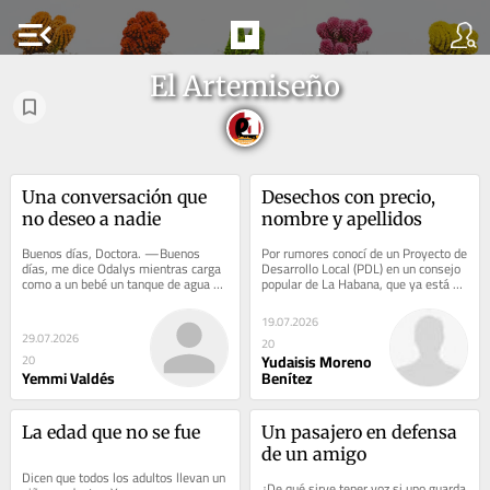
menu_open
El Artemiseño
Una conversación que 
Desechos con precio, 
no deseo a nadie
nombre y apellidos
Buenos días, Doctora. —Buenos 
Por rumores conocí de un Proyecto de 
días, me dice Odalys mientras carga 
Desarrollo Local (PDL) en un consejo 
como a un bebé un tanque de agua de 
popular de La Habana, que ya está 
cinco litros contra su pecho. Y sin 
transformando la imagen de la 
que...
ciudad....
19.07.2026
29.07.2026
20
Yudaisis Moreno
20
Yemmi Valdés
Benítez
La edad que no se fue
Un pasajero en defensa 
de un amigo
Dicen que todos los adultos llevan un 
¿De qué sirve tener voz si uno guarda 