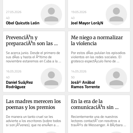
Monumental abarrotado de cuerpos 
para hablar allÃ¡ en el â€œnido...
que se...
27.05.2026
19.05.2026
40
40
Obel Quicutis León
Joel Mayor Lorã¡N
PrevenciÃ³n y 
Me niego a normalizar 
preparaciÃ³n son las 
la violencia
palabras de orden
Se acerca junio. Desde el primero de 
Por estos dÃ­as pululan los episodios 
sus dÃ­as y hasta el Ãºltimo de 
violentos en las redes sociales. El 
noviembre estaremos en Cuba a la 
grotesco espectÃ¡culo lleno de 
espera y enfrentando la temporada...
morbo, da visibilidad a robos, 
asesinatos...
16.05.2026
14.05.2026
40
50
Daniel Suã¡Rez
Josã© Anã­bal
Rodrã­guez
Ramos Torrente
Las madres merecen los 
En la era de la 
poemas y los premios
comunicaciÃ³n sin 
pausas
De manera un tanto cruel se les 
Recientemente una de nuestros 
advierte a los escritores (sobre todos 
lectores contactÃ³ con nosotros a 
si son jÃ³venes), que no envÃ­en a 
travÃ©s de Messenger. A BÃ¡rbara 
concursos literarios los poemas 
Lien IrÃ­a Galarza le preocupaba 