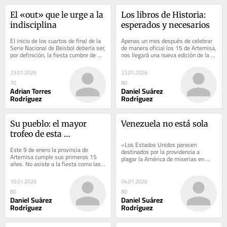
El «out» que le urge a la 
Los libros de Historia: 
indisciplina
esperados y necesarios
El inicio de los cuartos de final de la 
Apenas un mes después de celebrar 
Serie Nacional de Beisbol debería ser, 
de manera oficial los 15 de Artemisa, 
por definición, la fiesta cumbre de 
nos llegará una nueva edición de la 
nuestro pasatiempo nacional. Sin...
Feria Internacional del Libro, con 
sus...
23.01.2026
23.01.2026
70
80
Adrian Torres
Daniel Suárez
Rodríguez
Rodríguez
Su pueblo: el mayor 
Venezuela no está sola
trofeo de esta 
quinceañera
«Los Estados Unidos parecen 
Este 9 de enero la provincia de 
destinados por la providencia a 
Artemisa cumple sus primeros 15 
plagar la América de miserias en 
años. No asiste a la fiesta como las 
nombre de la libertad», escribió 
adolescentes de las culturas 
Simón Bolívar en...
precolombinas,...
10.01.2026
04.01.2026
80
80
Daniel Suárez
Daniel Suárez
Rodríguez
Rodríguez