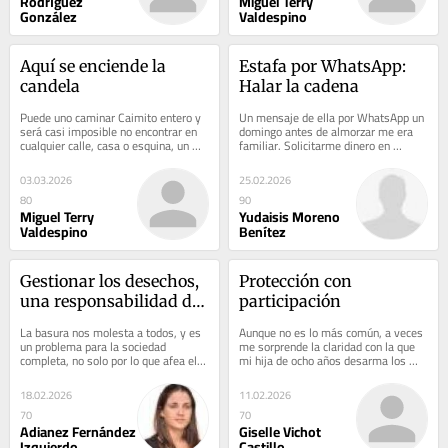
Rodríguez
Miguel Terry
González
Valdespino
Aquí se enciende la 
Estafa por WhatsApp: 
candela
Halar la cadena
Puede uno caminar Caimito entero y 
Un mensaje de ella por WhatsApp un 
será casi imposible no encontrar en 
domingo antes de almorzar me era 
cualquier calle, casa o esquina, un 
familiar. Solicitarme dinero en 
montón de pajas negras, o puede 
trasferencia para devolver en 
mirar al...
efectivo, se...
03.03.2026
25.02.2026
80
90
Miguel Terry
Yudaisis Moreno
Valdespino
Benítez
Gestionar los desechos, 
Protección con 
una responsabilidad de 
participación
todos
La basura nos molesta a todos, y es 
Aunque no es lo más común, a veces 
un problema para la sociedad 
me sorprende la claridad con la que 
completa, no solo por lo que afea el 
mi hija de ocho años desarma los 
entorno, sino por los inconvenientes 
argumentos. A su edad, llega a 
de salud...
conclusiones...
18.02.2026
11.02.2026
70
70
Adianez Fernández
Giselle Vichot
Izquierdo
Castillo