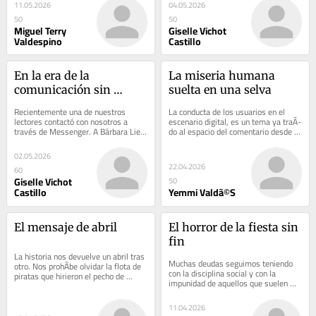
que...
seriamente...
11.05.2026
04.05.2026
50
50
Miguel Terry
Giselle Vichot
Valdespino
Castillo
En la era de la 
La miseria humana 
comunicación sin 
suelta en una selva
pausas
Recientemente una de nuestros 
La conducta de los usuarios en el 
lectores contactó con nosotros a 
escenario digital, es un tema ya traÃ­
través de Messenger. A Bárbara Lien 
do al espacio del comentario desde 
Iría Galarza le preocupaba seriamente 
aristas diversas. AquÃ­ expresamos...
la...
02.05.2026
22.04.2026
60
Giselle Vichot
50
Castillo
Yemmi Valdã©S
El mensaje de abril
El horror de la fiesta sin 
fin
La historia nos devuelve un abril tras 
Muchas deudas seguimos teniendo 
otro. Nos prohÃ­be olvidar la flota de 
con la disciplina social y con la 
piratas que hirieron el pecho de 
impunidad de aquellos que suelen 
GirÃ³n. Antes y ahora, son ratas:...
violarla de manera habitual, sin 
recibir a cambio...
11.04.2026