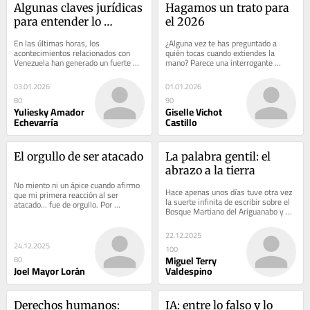
Algunas claves jurídicas 
Hagamos un trato para 
para entender lo 
el 2026
ocurrido en Venezuela
En las últimas horas, los 
¿Alguna vez te has preguntado a 
acontecimientos relacionados con 
quién tocas cuando extiendes la 
Venezuela han generado un fuerte 
mano? Parece una interrogante 
impacto informativo a nivel 
sencilla, pero no lo es. No me refiero 
internacional. Las noticias...
un roce...
03.01.2026
01.01.2026
80
90
Yuliesky Amador
Giselle Vichot
Echevarría
Castillo
El orgullo de ser atacado
La palabra gentil: el 
abrazo a la tierra
No miento ni un ápice cuando afirmo 
Hace apenas unos días tuve otra vez 
que mi primera reacción al ser 
la suerte infinita de escribir sobre el 
atacado… fue de orgullo. Por 
Bosque Martiano del Ariguanabo y su 
supuesto, sí me asquearon las 
fundador Rafael Rodríguez,...
mentiras, las...
22.12.2025
24.12.2025
100
Miguel Terry
80
Joel Mayor Lorán
Valdespino
Derechos humanos: 
IA: entre lo falso y lo 