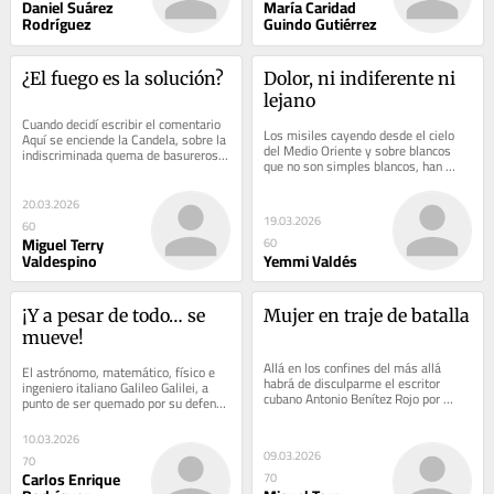
Daniel Suárez
María Caridad
Rodríguez
Guindo Gutiérrez
¿El fuego es la solución?
Dolor, ni indiferente ni 
lejano
Cuando decidí escribir el comentario 
Los misiles cayendo desde el cielo 
Aquí se enciende la Candela, sobre la 
del Medio Oriente y sobre blancos 
indiscriminada quema de basureros 
que no son simples blancos, han 
en Caimito, de forma muy 
estado por estos días en el centro de 
preocupante...
la...
20.03.2026
19.03.2026
60
Miguel Terry
60
Valdespino
Yemmi Valdés
¡Y a pesar de todo… se 
Mujer en traje de batalla
mueve!
Allá en los confines del más allá 
El astrónomo, matemático, físico e 
habrá de disculparme el escritor 
ingeniero italiano Galileo Galilei, a 
cubano Antonio Benítez Rojo por 
punto de ser quemado por su defensa 
tomar en préstamo para esta crónica 
de la visión heliocéntrica del...
el...
10.03.2026
09.03.2026
70
Carlos Enrique
70