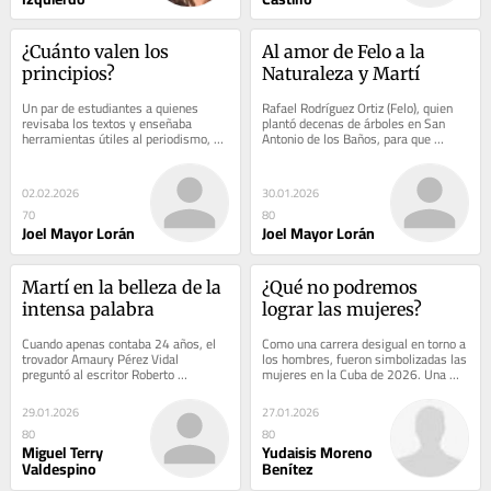
¿Cuánto valen los 
Al amor de Felo a la 
principios?
Naturaleza y Martí
Un par de estudiantes a quienes 
Rafael Rodríguez Ortiz (Felo), quien 
revisaba los textos y enseñaba 
plantó decenas de árboles en San 
herramientas útiles al periodismo, 
Antonio de los Baños, para que 
durante el período de sus prácticas...
narraran historias y evocaran 
hazañas sobre...
02.02.2026
30.01.2026
70
80
Joel Mayor Lorán
Joel Mayor Lorán
Martí en la belleza de la 
¿Qué no podremos 
intensa palabra
lograr las mujeres?
Cuando apenas contaba 24 años, el 
Como una carrera desigual en torno a 
trovador Amaury Pérez Vidal 
los hombres, fueron simbolizadas las 
preguntó al escritor Roberto 
mujeres en la Cuba de 2026. Una 
Fernández Retamar qué poemas de 
verdad a reflexionar, pues si bien no 
José Martí le...
será...
29.01.2026
27.01.2026
80
80
Miguel Terry
Yudaisis Moreno
Valdespino
Benítez