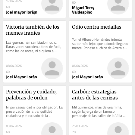
17.04.2026
60
Miguel Terry
60
Joel mayor lorã¡n
Valdespino
Victoria también de los 
Odio contra medallas
memes iraníes
Yornel Alfonso Hernández intenta 
Las guerras han cambiado mucho. 
saltar más lejos que a donde llega su 
Raras veces suceden a tiros de fusil, 
mente. Por eso el chico de Artemisa 
como las de antes, ni siquiera a 
ya toca a las puertas del equipo 
cañonazos, al menos cuando te 
nacional...
enfrentas al...
08.04.2026
06.04.2026
60
60
Joel Mayor Lorán
Joel Mayor Lorán
Prevención y cuidado, 
Carbón: estrategias 
palabras de orden
antes de las cenizas
Ni por casualidad ni por obligación. La 
Mil quinientos, más de una milla, 
preservación de la tranquilidad 
según la jerga de un famoso 
ciudadana y el cuidado de la 
personaje de las calles de la Villa 
propiedad personal, familiar, de la 
Roja. Que un billetito con la imagen 
comunidad o...
de Julio...
03.04.2026
25.03.2026
60
70