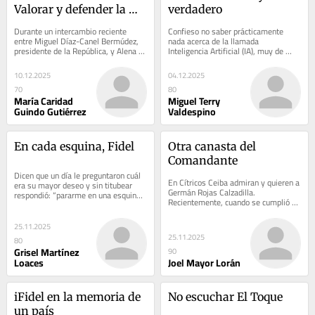
Valorar y defender la 
verdadero
vida
Durante un intercambio reciente 
Confieso no saber prácticamente 
entre Miguel Díaz-Canel Bermúdez, 
nada acerca de la llamada 
presidente de la República, y Alena 
Inteligencia Artificial (IA), muy de 
Douhan, relatora especial del Consejo 
moda en estos días y en camino de 
de...
ganar mucha más...
10.12.2025
04.12.2025
70
80
María Caridad
Miguel Terry
Guindo Gutiérrez
Valdespino
En cada esquina, Fidel
Otra canasta del 
Comandante
Dicen que un día le preguntaron cuál 
En Cítricos Ceiba admiran y quieren a 
era su mayor deseo y sin titubear 
Germán Rojas Calzadilla. 
respondió: “pararme en una esquina”. 
Recientemente, cuando se cumplió el 
Esa respuesta sobrecoge, un 
aniversario 57 del nacimiento del ya 
hombre...
legendario...
25.11.2025
25.11.2025
80
Grisel Martínez
90
Loaces
Joel Mayor Lorán
iFidel en la memoria de 
No escuchar El Toque
un país