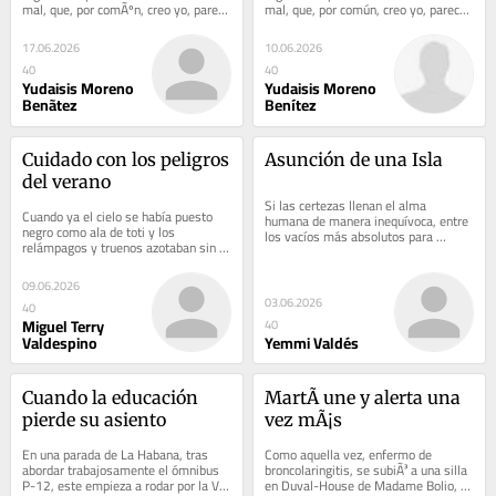
mal, que, por comÃºn, creo yo, parece 
mal, que, por común, creo yo, parece 
pasar inadvertido en una Cuba...
pasar inadvertido en una Cuba- o 
mejor...
17.06.2026
10.06.2026
40
40
Yudaisis Moreno
Yudaisis Moreno
Benã­tez
Benítez
Cuidado con los peligros 
Asunción de una Isla
del verano
Si las certezas llenan el alma 
Cuando ya el cielo se había puesto 
humana de manera inequívoca, entre 
negro como ala de toti y los 
los vacíos más absolutos para 
relámpagos y truenos azotaban sin 
nuestra especie, debe pesar, valga la 
piedad la tarde, un pequeño se 
ironía, cual...
asomo a la casa de...
09.06.2026
03.06.2026
40
Miguel Terry
40
Valdespino
Yemmi Valdés
Cuando la educación 
MartÃ­ une y alerta una 
pierde su asiento
vez mÃ¡s
En una parada de La Habana, tras 
Como aquella vez, enfermo de 
abordar trabajosamente el ómnibus 
broncolaringitis, se subiÃ³ a una silla 
P-12, este empieza a rodar por la Vía 
en Duval-House de Madame Bolio, 