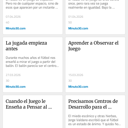
Pero no de cualquier espacio, sino de 
once, pero rara vez se juega 
esos que aparecen por un instante y 
realmente en igualdad. Bajo la 
desaparecen con la misma rapidez 
superficie del partido se esconde una 
con la...
búsqueda...
07.04.2026
01.04.2026
40
50
Minuto30.com
Minuto30.com
La jugada empieza 
Aprender a Observar el 
antes
Juego
Durante muchos años el fútbol nos 
enseñó a mirar el juego a partir del 
balón. El balón parecía ser el centro 
de todo: el inicio de las jugadas,...
27.03.2026
15.03.2026
30
30
Minuto30.com
Minuto30.com
Cuando el Juego le 
Precisamos Centros de 
Enseña a Pensar al 
Desarrollo para el 
Futbolista
Fútbol
El miedo escénico y otras hierbas, 
Jorge Valdano escribió que el fútbol 
es un estado de ánimo. Y quizás hoy 
debamos añadir que también es un...