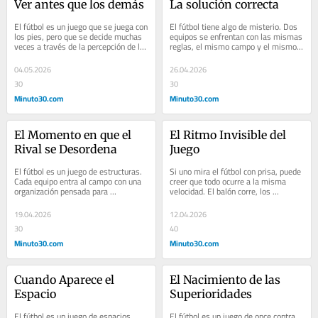
Ver antes que los demás
La solución correcta
El fútbol es un juego que se juega con 
El fútbol tiene algo de misterio. Dos 
los pies, pero que se decide muchas 
equipos se enfrentan con las mismas 
veces a través de la percepción de la 
reglas, el mismo campo y el mismo 
información que pueden recopilar...
balón, y sin embargo el juego nunca 
se...
04.05.2026
26.04.2026
30
30
Minuto30.com
Minuto30.com
El Momento en que el 
El Ritmo Invisible del 
Rival se Desordena
Juego
El fútbol es un juego de estructuras. 
Si uno mira el fútbol con prisa, puede 
Cada equipo entra al campo con una 
creer que todo ocurre a la misma 
organización pensada para 
velocidad. El balón corre, los 
protegerse, para atacar y para 
jugadores corren, el partido parece 
sobrevivir al caos...
una...
19.04.2026
12.04.2026
30
40
Minuto30.com
Minuto30.com
Cuando Aparece el 
El Nacimiento de las 
Espacio
Superioridades
El fútbol es un juego de espacios. 
El fútbol es un juego de once contra 