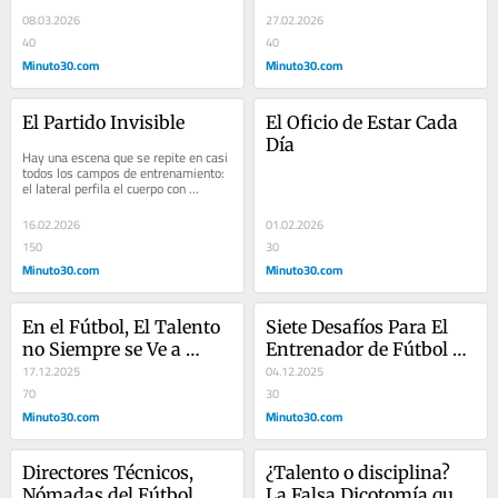
08.03.2026
27.02.2026
40
40
Minuto30.com
Minuto30.com
El Partido Invisible
El Oficio de Estar Cada 
Día
Hay una escena que se repite en casi 
todos los campos de entrenamiento: 
el lateral perfila el cuerpo con 
precisión, el volante encuentra 
siempre el...
16.02.2026
01.02.2026
150
30
Minuto30.com
Minuto30.com
En el Fútbol, El Talento 
Siete Desafíos Para El 
no Siempre se Ve a 
Entrenador de Fútbol 
Primera Vista
17.12.2025
Contemporáneo
04.12.2025
70
30
Minuto30.com
Minuto30.com
Directores Técnicos, 
¿Talento o disciplina? 
Nómadas del Fútbol
La Falsa Dicotomía que 