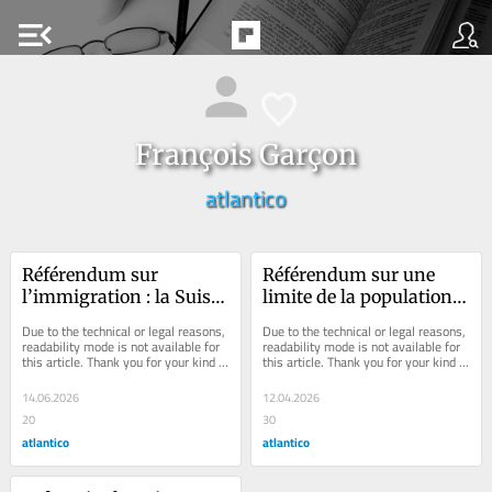
menu_open
François Garçon
atlantico
﻿Référendum sur 
Référendum sur une 
l’immigration : la Suisse 
limite de la population : 
met les pieds dans le 
et si l’horloge 
Due to the technical or legal reasons, 
Due to the technical or legal reasons, 
plat. Mais regarde-t-elle 
démocratique suisse 
readability mode is not available for 
readability mode is not available for 
this article. Thank you for your kind 
this article. Thank you for your kind 
vraiment sous le capot ?
était en train de se 
understanding.
understanding.
dérégler ?
14.06.2026
12.04.2026
20
30
atlantico
atlantico