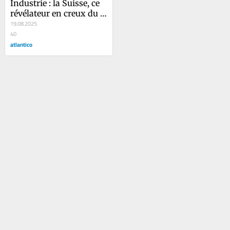
Industrie : la Suisse, ce 
révélateur en creux du 
suicide de l’Europe
19.08.2025
40
atlantico