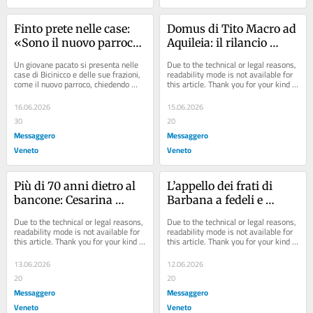
Finto prete nelle case: 
Domus di Tito Macro ad 
«Sono il nuovo parroco, 
Aquileia: il rilancio 
cerco soldi per la 
dell’area dopo il suo 
Un giovane pacato si presenta nelle 
Due to the technical or legal reasons, 
chiesa»
restauro
case di Bicinicco e delle sue frazioni, 
readability mode is not available for 
come il nuovo parroco, chiedendo 
this article. Thank you for your kind 
donazioni in denaro, sapendo che la...
understanding.
16.06.2026
15.06.2026
30
20
Messaggero
Messaggero
Veneto
Veneto
Più di 70 anni dietro al 
L’appello dei frati di 
bancone: Cesarina 
Barbana a fedeli e 
chiude il suo emporio, 
turisti: «Portate a casa i 
Due to the technical or legal reasons, 
Due to the technical or legal reasons, 
l’ultimo della Bassa 
vostri rifiuti»
readability mode is not available for 
readability mode is not available for 
this article. Thank you for your kind 
this article. Thank you for your kind 
friulana
understanding.
understanding.
13.06.2026
12.06.2026
20
20
Messaggero
Messaggero
Veneto
Veneto