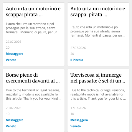
Auto urta un motorino e 
Auto urta un motorino e 
scappa: pirata 
scappa: pirata 
rintracciato con i lettori 
rintracciato con i lettori 
L’auto che urta un motorino e poi 
targa a Cervignano
targa a Cervignano
L’auto che urta un motorino e poi 
prosegue per la sua strada, senza 
prosegue per la sua strada, senza 
fermarsi. Momenti di paura, per un 
fermarsi. Momenti di paura, per un 
investimento avvenuto a Cervignano: 
investimento avvenuto a Cervignano: 
ad avere...
27.07.2026
ad avere...
20
27.07.2026
Messaggero
20
Veneto
Il Piccolo
Borse piene di 
Torviscosa si immerge 
escrementi davanti al 
nel passato: è set di un 
campo, la clamorosa 
film con Alessandro 
Due to the technical or legal reasons, 
Due to the technical or legal reasons, 
protesta dei calciatori 
Preziosi
readability mode is not available for 
readability mode is not available for 
this article. Thank you for your kind 
this article. Thank you for your kind 
che spacca Aquileia
understanding.
understanding.
20.07.2026
17.07.2026
10
10
Messaggero
Messaggero
Veneto
Veneto