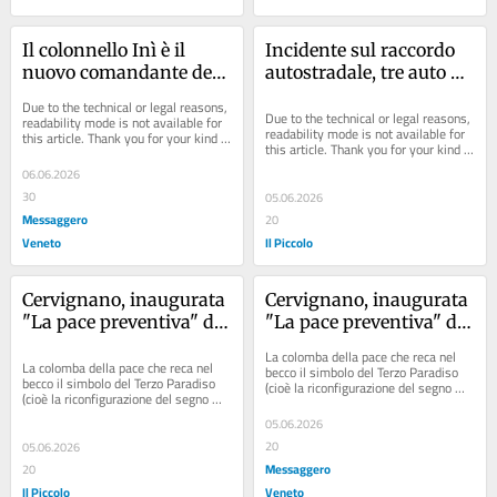
Il colonnello Inì è il 
Incidente sul raccordo 
nuovo comandante del 
autostradale, tre auto 
Genova Cavalleria: 
coinvolte: cinque 
Due to the technical or legal reasons, 
«L’abbraccio della città 
persone ferite
Due to the technical or legal reasons, 
readability mode is not available for 
readability mode is not available for 
this article. Thank you for your kind 
stellata»
this article. Thank you for your kind 
understanding.
understanding.
06.06.2026
30
05.06.2026
Messaggero
20
Veneto
Il Piccolo
Cervignano, inaugurata 
Cervignano, inaugurata 
"La pace preventiva" di 
"La pace preventiva" di 
Michelangelo Pistoletto: 
Michelangelo Pistoletto: 
La colomba della pace che reca nel 
la colomba vola in 
la colomba vola in 
La colomba della pace che reca nel 
becco il simbolo del Terzo Paradiso 
becco il simbolo del Terzo Paradiso 
(cioè la riconfigurazione del segno 
piazza Indipendenza
piazza Indipendenza
(cioè la riconfigurazione del segno 
matematico dell’infinito, composto 
matematico dell’infinito, composto 
da...
05.06.2026
da...
20
05.06.2026
Messaggero
20
Il Piccolo
Veneto