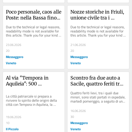
Poco personale, caos alle 
Nozze storiche in Friuli, 
Poste: nella Bassa fino a 
unione civile tra i 
45 giorni di attesa per 
sindaci di Pordenone e 
Due to the technical or legal reasons, 
Due to the technical or legal reasons, 
una raccomandata
Carlino: è la prima volta 
readability mode is not available for 
readability mode is not available for 
this article. Thank you for your kind 
this article. Thank you for your kind 
in Italia
understanding.
understanding.
23.06.2026
21.06.2026
20
20
Messaggero
Messaggero
Veneto
Veneto
Al via "Tempora in 
Scontro fra due auto a 
Aquileia": 500 
Sacile, quattro feriti tra 
rievocatori invadono il 
cui due adolescenti
Quattro feriti lievi, tra i quali due 
sito Unesco tra celti e 
La città patriarcale si prepara a 
minori, sono stati portati in ospedale, 
rivivere lo spirito delle origini della 
martedì pomeriggio, a seguito di uno 
romani
città con Tempora in Aquileia, la 
scontro fra due auto avvenuto...
grande rievocazione storica 
16.06.2026
organizzata...
30
19.06.2026
Messaggero
10
Il Piccolo
Veneto