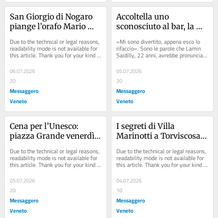
San Giorgio di Nogaro 
Accoltella uno 
piange l’orafo Mario 
sconosciuto al bar, la 
Aiza, ultimo artista 
frase choc del 22enne: 
Due to the technical or legal reasons, 
«Mi sono divertito, appena esco lo 
dell’orologio
«Mi sono divertito, 
readability mode is not available for 
rifaccio». Sono le parole che Lamin 
this article. Thank you for your kind 
Saidilly, 22 anni, avrebbe pronunciato 
appena esco lo rifaccio»
understanding.
davanti alle forze dell’ordine dopo...
06.07.2026
05.07.2026
20
20
Messaggero
Messaggero
Veneto
Veneto
Cena per l’Unesco: 
I segreti di Villa 
piazza Grande venerdì 
Marinotti a Torviscosa: 
si tinge di amaranto a 
la dimora del "Corsaro 
Due to the technical or legal reasons, 
Due to the technical or legal reasons, 
Palmanova
Verde" diventa 
readability mode is not available for 
readability mode is not available for 
this article. Thank you for your kind 
this article. Thank you for your kind 
patrimonio pubblico
understanding.
understanding.
05.07.2026
04.07.2026
20
10
Messaggero
Messaggero
Veneto
Veneto