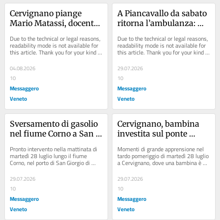
Cervignano piange 
A Piancavallo da sabato 
Mario Matassi, docente 
ritorna l’ambulanza: 
e autore: «Uno spirito 
ecco quando sarà 
Due to the technical or legal reasons, 
Due to the technical or legal reasons, 
eclettico»
operativa
readability mode is not available for 
readability mode is not available for 
this article. Thank you for your kind 
this article. Thank you for your kind 
understanding.
understanding.
04.08.2026
29.07.2026
10
10
Messaggero
Messaggero
Veneto
Veneto
Sversamento di gasolio 
Cervignano, bambina 
nel fiume Corno a San 
investita sul ponte 
Giorgio: scatta il piano 
sull'Ausa: decisivi i 
Pronto intervento nella mattinata di 
Momenti di grande apprensione nel 
antinquinamento, 
filmati della 
martedì 28 luglio lungo il fiume 
tardo pomeriggio di martedì 28 luglio 
Corno, nel porto di San Giorgio di 
a Cervignano, dove una bambina è 
evitati danni maggiori
videosorveglianza per 
Nogaro, dove uno sversamento 
rimasta ferita dopo essere stata 
ricostruire l'incidente
accidentale di...
investita...
29.07.2026
29.07.2026
10
10
Messaggero
Messaggero
Veneto
Veneto