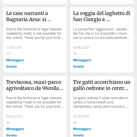
Le case narranti a 
La roggia del laghetto di 
Bagnaria Arsa: si 
San Giorgio a 
amplia il museo a cielo 
Pordenone diventa una 
Due to the technical or legal reasons, 
La cornacchia “aggressiva”, salvata 
aperto
trappola mortale per gli 
readability mode is not available for 
dal Tar, che si sia d’accordo o meno 
this article. Thank you for your kind 
con la sorte a cui era stata destinata 
anatroccoli
understanding.
su cui per ora i giudici hanno...
10.06.2026
09.06.2026
20
30
Messaggero
Messaggero
Veneto
Veneto
Torviscosa, maxi-parco 
Tre gatti accerchiano un 
agrivoltaico da 96mila 
gallo cedrone in centro 
pannelli: pronti per la 
a Fanna: una passante 
Due to the technical or legal reasons, 
Un gallo cedrone è stato avvisato in 
Via, ma esplode la 
riesce a salvarlo
readability mode is not available for 
centro a Fanna lunedì sera. 
this article. Thank you for your kind 
Zampettava, senza però riuscire a 
polemica sulle aree 
understanding.
volare, accerchiato da tre gatti. 
idonee
Stefania...
09.06.2026
09.06.2026
30
20
Messaggero
Messaggero
Veneto
Veneto