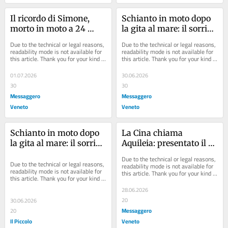
Il ricordo di Simone, 
Schianto in moto dopo 
morto in moto a 24 
la gita al mare: il sorriso 
anni: Croce Rossa in 
di Simone si è spento a 
Due to the technical or legal reasons, 
Due to the technical or legal reasons, 
lutto
24 anni
readability mode is not available for 
readability mode is not available for 
this article. Thank you for your kind 
this article. Thank you for your kind 
understanding.
understanding.
01.07.2026
30.06.2026
30
30
Messaggero
Messaggero
Veneto
Veneto
Schianto in moto dopo 
La Cina chiama 
la gita al mare: il sorriso 
Aquileia: presentato il 
di Simone si è spento a 
Consorzio Doc
Due to the technical or legal reasons, 
24 anni
Due to the technical or legal reasons, 
readability mode is not available for 
readability mode is not available for 
this article. Thank you for your kind 
this article. Thank you for your kind 
understanding.
understanding.
28.06.2026
20
30.06.2026
Messaggero
20
Il Piccolo
Veneto