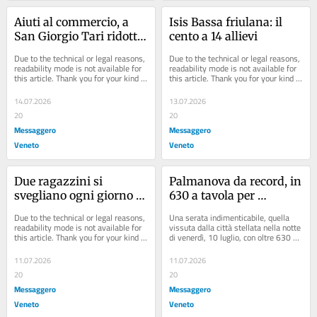
Aiuti al commercio, a 
Isis Bassa friulana: il 
San Giorgio Tari ridotta 
cento a 14 allievi
del 20%
Due to the technical or legal reasons, 
Due to the technical or legal reasons, 
readability mode is not available for 
readability mode is not available for 
this article. Thank you for your kind 
this article. Thank you for your kind 
understanding.
understanding.
14.07.2026
13.07.2026
20
20
Messaggero
Messaggero
Veneto
Veneto
Due ragazzini si 
Palmanova da record, in 
svegliano ogni giorno 
630 a tavola per 
all’alba per curare le 
l'Unesco: piazza Grande 
Due to the technical or legal reasons, 
Una serata indimenticabile, quella 
capre, ma i turisti 
si accende per i 50 anni 
readability mode is not available for 
vissuta dalla città stellata nella notte 
this article. Thank you for your kind 
di venerdì, 10 luglio, con oltre 630 
protestano: «Puzza di 
della Rievocazione
understanding.
persone scese in piazza Grande per...
letame»
11.07.2026
11.07.2026
20
20
Messaggero
Messaggero
Veneto
Veneto