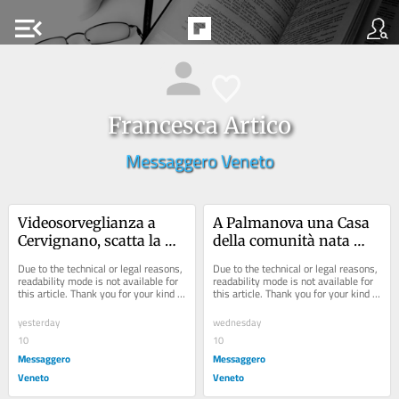
menu_open
Francesca Artico
Messaggero Veneto
Videosorveglianza a 
A Palmanova una Casa 
Cervignano, scatta la 
della comunità nata 
mappa dei nuovi 
dalle battaglie: 
Due to the technical or legal reasons, 
Due to the technical or legal reasons, 
controlli: ecco dove 
«Orgogliosi del 
readability mode is not available for 
readability mode is not available for 
this article. Thank you for your kind 
this article. Thank you for your kind 
saranno le telecamere
risultato»
understanding.
understanding.
yesterday
wednesday
10
10
Messaggero
Messaggero
Veneto
Veneto