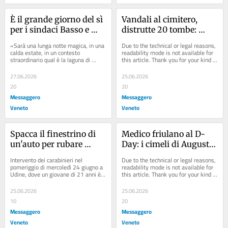
È il grande giorno del sì 
Vandali al cimitero, 
per i sindaci Basso e 
distrutte 20 tombe: 
Bazzo: dagli ospiti al 
«Subito le telecamere»
«Sarà una lunga notte magica, in una 
Due to the technical or legal reasons, 
menu, ecco il 
calda estate, in un contesto 
readability mode is not available for 
straordinario qual è la laguna di 
this article. Thank you for your kind 
programma
Marano, che auspico si concluda con 
understanding.
la visione...
27.06.2026
25.06.2026
20
20
Messaggero
Messaggero
Veneto
Veneto
Spacca il finestrino di 
Medico friulano al D-
un'auto per rubare 
Day: i cimeli di Augusto 
all'interno: arrestato 
Fattor in dono alla 
Intervento dei carabinieri nel 
Due to the technical or legal reasons, 
dopo un inseguimento a 
comunità
pomeriggio di mercoledì 24 giugno a 
readability mode is not available for 
Udine, dove un giovane di 21 anni è 
this article. Thank you for your kind 
Udine
stato arrestato con l'accusa di 
understanding.
tentato...
25.06.2026
25.06.2026
10
20
Messaggero
Messaggero
Veneto
Veneto