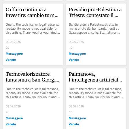
Caffaro continua a 
Presidio pro-Palestina a 
investire: cambio turno, 
Trieste: contestato il 
sì all’accordo
convegno Italia-Israele 
Due to the technical or legal reasons, 
Bandiere della Palestina strette in 
con i ministri di 
readability mode is not available for 
mano e foto dei bombardamenti su 
this article. Thank you for your kind 
Gaza appese al collo. Stamattina, 
Netanyahu
understanding.
giovedì 9 luglio, alle 8.30 una 
trentina di...
09.07.2026
09.07.2026
20
10
Messaggero
Messaggero
Veneto
Veneto
Termovalorizzatore 
Palmanova, 
fantasma a San Giorgio 
l’intelligenza artificiale 
di Nogaro: a sorpresa 
incastra i furbetti dei 
Due to the technical or legal reasons, 
Due to the technical or legal reasons, 
spunta un progetto
rifiuti: 52 multe in 11 
readability mode is not available for 
readability mode is not available for 
this article. Thank you for your kind 
this article. Thank you for your kind 
mesi
understanding.
understanding.
09.07.2026
08.07.2026
20
10
Messaggero
Messaggero
Veneto
Veneto