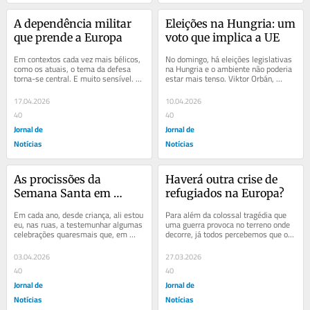
A dependência militar 
Eleições na Hungria: um 
que prende a Europa
voto que implica a UE
Em contextos cada vez mais bélicos, 
No domingo, há eleições legislativas 
como os atuais, o tema da defesa 
na Hungria e o ambiente não poderia 
torna-se central. E muito sensível. 
estar mais tenso. Viktor Orbán, 
Na Europa, cerca de um terço do...
atualmente no poder, poderá sair...
17.04.2026
10.04.2026
40
40
Jornal de
Jornal de
Notícias
Notícias
As procissões da 
Haverá outra crise de 
Semana Santa em 
refugiados na Europa?
Braga
Em cada ano, desde criança, ali estou 
Para além da colossal tragédia que 
eu, nas ruas, a testemunhar algumas 
uma guerra provoca no terreno onde 
celebrações quaresmais que, em 
decorre, já todos percebemos que o 
Braga, adquirem uma autenticidade...
conflito no Irão tem um enorme 
impacto na...
03.04.2026
27.03.2026
40
40
Jornal de
Jornal de
Notícias
Notícias