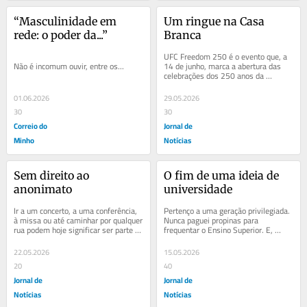
“Masculinidade em 
Um ringue na Casa 
rede: o poder da...”
Branca
UFC Freedom 250 é o evento que, a 
Não é incomum ouvir, entre os...
14 de junho, marca a abertura das 
celebrações dos 250 anos da 
independência dos EUA e, 
coincidentemente,...
01.06.2026
29.05.2026
30
30
Correio do
Jornal de
Minho
Notícias
Sem direito ao 
O fim de uma ideia de 
anonimato
universidade
Ir a um concerto, a uma conferência, 
Pertenço a uma geração privilegiada. 
à missa ou até caminhar por qualquer 
Nunca paguei propinas para 
rua podem hoje significar ser parte 
frequentar o Ensino Superior. E, 
de um cenário. Sem ninguém nos...
quando concluí a licenciatura (1993), 
tive a...
22.05.2026
15.05.2026
20
40
Jornal de
Jornal de
Notícias
Notícias