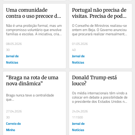
Uma comunidade 
Portugal não precisa de 
contra o uso precoce do 
visitas. Precisa de poder 
telemóvel
local
Não é uma proibição formal, mas um 
O Conselho de Ministros realizou-se 
compromisso voluntário que envolve 
ontem em Beja. O Governo anunciou 
famílias e escolas. A iniciativa, criada 
que procurará realizar mensalmente 
há três anos, chama-se "It...
estas reuniões fora de Lisboa, num 
esforço...
08.05.2026
01.05.2026
30
40
Jornal de
Jornal de
Notícias
Notícias
“Braga na rota de uma 
Donald Trump está 
nova dinâmica”
louco?
Os média internacionais têm vindo a 
Braga nunca teve a centralidade 
colocar em debate a possibilidade de 
que...
o presidente dos Estados Unidos não 
estar mentalmente apto para o...
27.04.2026
24.04.2026
30
111500
Correio do
Jornal de
Minho
Notícias