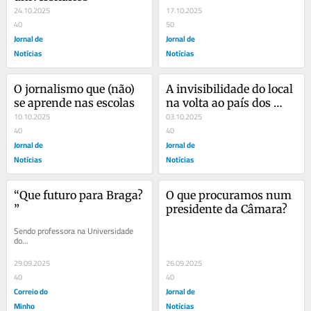
24.10.2025
17.10.2025
40
50
Jornal de
Jornal de
Notícias
Notícias
O jornalismo que (não) 
A invisibilidade do local 
se aprende nas escolas
na volta ao país dos 
10.10.2025
líderes partidários
03.10.2025
40
40
Jornal de
Jornal de
Notícias
Notícias
“Que futuro para Braga? 
O que procuramos num 
”
presidente da Câmara?
Sendo professora na Universidade 
do...
29.09.2025
26.09.2025
40
40
Correio do
Jornal de
Minho
Notícias