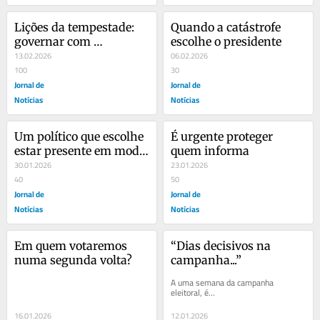
Lições da tempestade: 
Quando a catástrofe 
governar com 
escolhe o presidente
discernimento
13.02.2026
06.02.2026
100
30
Jornal de
Jornal de
Notícias
Notícias
Um político que escolhe 
É urgente proteger 
estar presente em modo 
quem informa
discreto
30.01.2026
23.01.2026
40
50
Jornal de
Jornal de
Notícias
Notícias
Em quem votaremos 
“Dias decisivos na 
numa segunda volta?
campanha...”
A uma semana da campanha 
eleitoral, é...
16.01.2026
12.01.2026