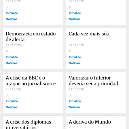
greve
12.12.2025
05.12.2025
50
40
Jornal de
Jornal de
Notícias
Notícias
Democracia em estado 
Cada vez mais sós
de alerta
28.11.2025
21.11.2025
40
40
Jornal de
Jornal de
Notícias
Notícias
A crise na BBC e o 
Valorizar o Interior 
ataque ao jornalismo e 
deveria ser a prioridade 
ao serviço público de 
14.11.2025
do novo ciclo autárquico
31.10.2025
média
30
30
Jornal de
Jornal de
Notícias
Notícias
A crise dos diplomas 
A deriva do Mundo
universitários