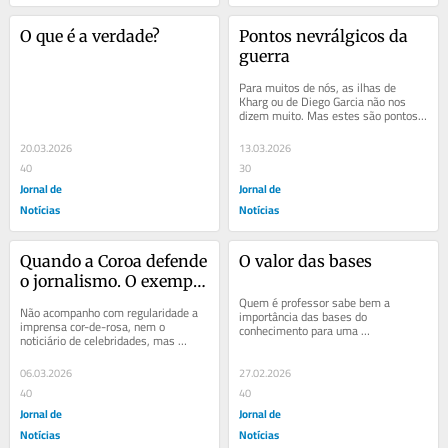
O que é a verdade?
Pontos nevrálgicos da 
guerra
Para muitos de nós, as ilhas de 
Kharg ou de Diego Garcia não nos 
dizem muito. Mas estes são pontos 
estratégicos na guerra entre os 
EUA/Israel e o...
20.03.2026
13.03.2026
40
30
Jornal de
Jornal de
Notícias
Notícias
Quando a Coroa defende 
O valor das bases
o jornalismo. O exemplo 
de Letizia
Quem é professor sabe bem a 
Não acompanho com regularidade a 
importância das bases do 
imprensa cor-de-rosa, nem o 
conhecimento para uma 
noticiário de celebridades, mas 
aprendizagem sólida e consistente. 
detenho-me com particular interesse 
Não acontece o mesmo na pirâmide...
nos discursos...
06.03.2026
27.02.2026
40
40
Jornal de
Jornal de
Notícias
Notícias