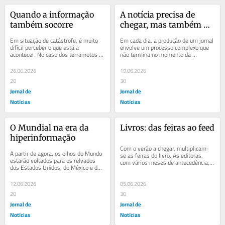
Quando a informação 
A notícia precisa de 
também socorre
chegar, mas também de 
ser lida
Em situação de catástrofe, é muito 
Em cada dia, a produção de um jornal 
difícil perceber o que está a 
envolve um processo complexo que 
acontecer. No caso dos terramotos 
não termina no momento da 
da Venezuela, a dimensão da 
impressão. Até chegar a cada um de 
tragédia...
nós, há uma...
26.06.2026
19.06.2026
20
30
Jornal de
Jornal de
Notícias
Notícias
O Mundial na era da 
Livros: das feiras ao feed
hiperinformação
Com o verão a chegar, multiplicam-
A partir de agora, os olhos do Mundo 
se as feiras do livro. As editoras, 
estarão voltados para os relvados 
com vários meses de antecedência, 
dos Estados Unidos, do México e do 
planeiam cuidadosamente os 
Canadá. A cada Mundial, esperam-se 
lançamentos...
novos...
12.06.2026
05.06.2026
20
30
Jornal de
Jornal de
Notícias
Notícias