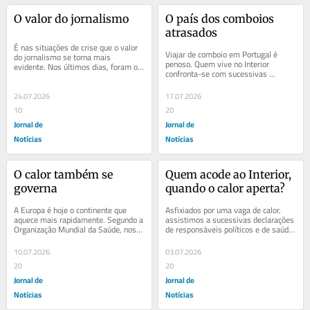
O valor do jornalismo
O país dos comboios 
atrasados
É nas situações de crise que o valor 
Viajar de comboio em Portugal é 
do jornalismo se torna mais 
penoso. Quem vive no Interior 
evidente. Nos últimos dias, foram os 
confronta-se com sucessivas 
jornalistas que revelaram a 
supressões de ligações, 
dimensão real...
aprofundando um país que parece...
24.07.2026
17.07.2026
10
20
Jornal de
Jornal de
Notícias
Notícias
O calor também se 
Quem acode ao Interior, 
governa
quando o calor aperta?
A Europa é hoje o continente que 
Asfixiados por uma vaga de calor, 
aquece mais rapidamente. Segundo a 
assistimos a sucessivas declarações 
Organização Mundial da Saúde, nos 
de responsáveis políticos e de saúde. 
últimos quatro anos, morreram aí 
De acordo com o IPMA, as 
cerca de...
temperaturas...
10.07.2026
03.07.2026
20
20
Jornal de
Jornal de
Notícias
Notícias