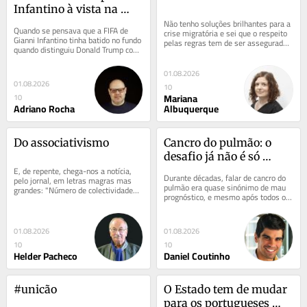
Infantino à vista na 
FIFA
Não tenho soluções brilhantes para a 
Quando se pensava que a FIFA de 
crise migratória e sei que o respeito 
Gianni Infantino tinha batido no fundo 
pelas regras tem de ser assegurado. 
quando distinguiu Donald Trump com 
Pela nossa sobrevivência. Mas não...
o Prémio da Paz, o suíço-italiano 
volta...
01.08.2026
01.08.2026
10
Mariana
10
Adriano Rocha
Albuquerque
Do associativismo
Cancro do pulmão: o 
desafio já não é só 
E, de repente, chega-nos a notícia, 
científico
Durante décadas, falar de cancro do 
pelo jornal, em letras magras mas 
pulmão era quase sinónimo de mau 
grandes: "Número de colectividades 
prognóstico, e mesmo após todos os 
na Federação do Porto caiu para...
avanços terapêuticos recentes, 
continua...
01.08.2026
01.08.2026
10
10
Helder Pacheco
Daniel Coutinho
#unicão
O Estado tem de mudar 
para os portugueses 