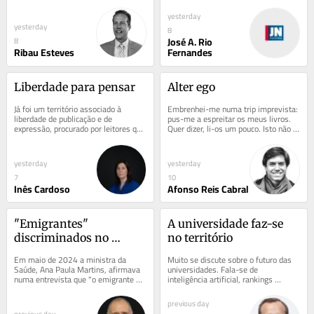
este ano não tinha férias de agosto. 
pobres - particularmente nas...
O...
yesterday
yesterday
8
José A. Rio
8
Ribau Esteves
Fernandes
Liberdade para pensar
Alter ego
Já foi um território associado à 
Embrenhei-me numa trip imprevista: 
liberdade de publicação e de 
pus-me a espreitar os meus livros. 
expressão, procurado por leitores que 
Quer dizer, li-os um pouco. Isto não 
atravessavam a fronteira para 
se faz nem aos domingos, até porque 
encontrar...
o dia...
yesterday
yesterday
7
10
Inês Cardoso
Afonso Reis Cabral
"Emigrantes" 
A universidade faz-se 
discriminados no 
no território
acesso a médico de 
Em maio de 2024 a ministra da 
Muito se discute sobre o futuro das 
família
Saúde, Ana Paula Martins, afirmava 
universidades. Fala-se de 
numa entrevista que "o emigrante 
inteligência artificial, rankings 
vem, vai ao seu centro de saúde, tem 
internacionais, produção científica e 
o seu...
inovação...
previous day
previous day