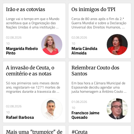
Irão e as cotovias
Os inimigos do TPI
Longe vai o tempo em que o Mundo 
Cerca de 80 anos após o fim da 2.ª 
acreditava que a Organização das 
Guerra Mundial e sobre a Declaração 
Nações Unidas é uma instituição 
Universal dos Direitos Humanos, 
imparcial, dedicada ao bem comum e 
regredimos, actualmente, na defesa 
guardiã...
e...
02.08.2026
02.08.2026
10
10
Margarida Rebelo
Maria Cândida
Pinto
Almeida
A invasão de Ceuta, o 
Relembrar Couto dos 
cemitério e as notas
Santos
Só nos primeiros seis meses deste 
Em boa hora a Câmara Municipal de 
ano, registaram-se 1271 mortes de 
Esposende decidiu agendar uma 
migrantes durante a travessia do 
justa homenagem a António Couto 
Mediterrâneo, segundo a 
dos Santos, uma figura de referência 
Organização...
da nossa vida...
01.08.2026
02.08.2026
10
Francisco Jaime
10
Rafael Barbosa
Quesado
Mais uma "trumpice" de 
#Ceuta