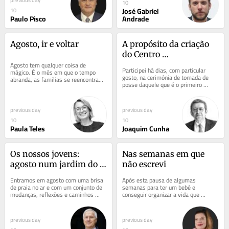
10
José Gabriel
10
Paulo Pisco
Andrade
Agosto, ir e voltar
A propósito da criação 
do Centro 
Agosto tem qualquer coisa de 
Pluridisciplinar de 
Participei há dias, com particular 
mágico. É o mês em que o tempo 
Medicina Personalizada
gosto, na cerimónia de tomada de 
abranda, as famílias se reencontram 
posse daquele que é o primeiro 
e a vida recupera um ritmo mais 
diretor do Centro Pluridisciplinar de 
humano. As...
Medicina...
previous day
previous day
10
10
Paula Teles
Joaquim Cunha
Os nossos jovens: 
Nas semanas em que 
agosto num jardim do 
não escrevi
futuro
Entramos em agosto com uma brisa 
Após esta pausa de algumas 
de praia no ar e com um conjunto de 
semanas para ter um bebé e 
mudanças, reflexões e caminhos 
conseguir organizar a vida que 
futuros no pensamento. Há ciclos que 
invariavelmente se despenteia com o 
nos...
vendaval da maternidade,...
previous day
previous day