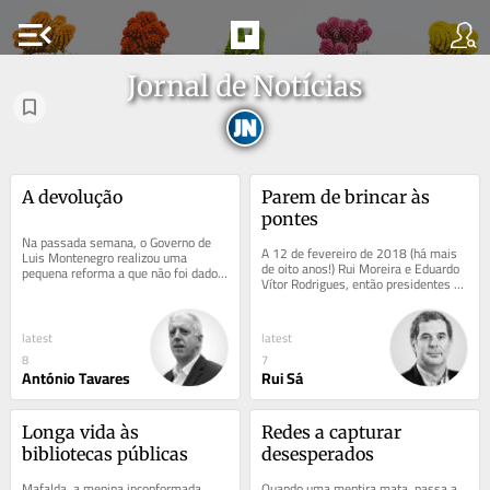
menu_open
Jornal de Notícias
A devolução
Parem de brincar às 
pontes
Na passada semana, o Governo de 
A 12 de fevereiro de 2018 (há mais 
Luis Montenegro realizou uma 
de oito anos!) Rui Moreira e Eduardo 
pequena reforma a que não foi dado o 
Vítor Rodrigues, então presidentes 
devido relevo. Aproveitando um 
das câmaras municipais do Porto e 
enquadramento legal,...
de...
latest
latest
8
7
António Tavares
Rui Sá
Longa vida às 
Redes a capturar 
bibliotecas públicas
desesperados
Mafalda, a menina inconformada 
Quando uma mentira mata, passa a 