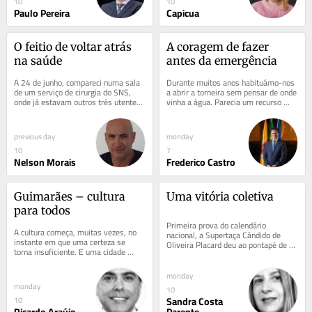
10
10
Paulo Pereira
Capicua
O feitio de voltar atrás 
A coragem de fazer 
na saúde
antes da emergência
A 24 de junho, compareci numa sala 
Durante muitos anos habituámo-nos 
de um serviço de cirurgia do SNS, 
a abrir a torneira sem pensar de onde 
onde já estavam outros três utentes. 
vinha a água. Parecia um recurso 
Pouco depois, entrou um médico e 
inesgotável. Hoje sabemos que não o 
avisou...
é....
previous day
monday
10
7
Nelson Morais
Frederico Castro
Guimarães – cultura 
Uma vitória coletiva
para todos
Primeira prova do calendário 
A cultura começa, muitas vezes, no 
nacional, a Supertaça Cândido de 
instante em que uma certeza se 
Oliveira Placard deu ao pontapé de 
torna insuficiente. E uma cidade 
saída de 2026/27 um cunho 
revela-se também naquilo que decide 
histórico para além...
escutar. Há...
monday
monday
10
Sandra Costa
10