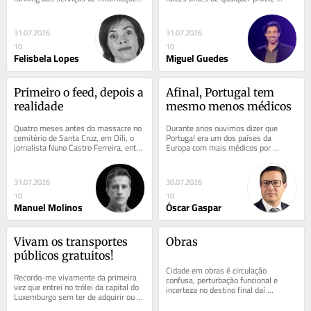
europeus com base na avaliação...
aprende-se que a política não vive 
apenas...
31.07.2026
31.07.2026
10
10
Felisbela Lopes
Miguel Guedes
Primeiro o feed, depois a 
Afinal, Portugal tem 
realidade
mesmo menos médicos
Quatro meses antes do massacre no 
Durante anos ouvimos dizer que 
cemitério de Santa Cruz, em Díli, o 
Portugal era um dos países da 
jornalista Nuno Castro Ferreira, então 
Europa com mais médicos por 
ao serviço da Rádio Press, foi...
habitante e essa narrativa 
alimentava o diagnóstico de que...
31.07.2026
30.07.2026
10
10
Manuel Molinos
Óscar Gaspar
Vivam os transportes 
Obras
públicos gratuitos!
Cidade em obras é circulação 
Recordo-me vivamente da primeira 
confusa, perturbação funcional e 
vez que entrei no trólei da capital do 
incerteza no destino final daí 
Luxemburgo sem ter de adquirir ou 
resultante. Ora, ocorre esta situação 
sequer validar bilhete: uma 
actualmente...