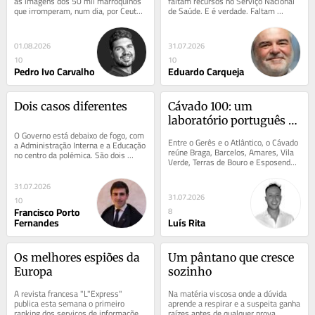
as imagens dos 50 mil marroquinos 
faltam recursos no Serviço Nacional 
que irromperam, num dia, por Ceuta. 
de Saúde. E é verdade. Faltam 
É o equivalente a um Estádio do 
profissionais. Faltam respostas. 
Dragão...
Faltam...
01.08.2026
31.07.2026
10
10
Pedro Ivo Carvalho
Eduardo Carqueja
Dois casos diferentes
Cávado 100: um 
laboratório português 
O Governo está debaixo de fogo, com 
para a longevidade 
Entre o Gerês e o Atlântico, o Cávado 
a Administração Interna e a Educação 
saudável
reúne Braga, Barcelos, Amares, Vila 
no centro da polémica. São dois 
Verde, Terras de Bouro e Esposende. 
casos distintos e diferem tanto na...
No triénio 2022-2024, registou a...
31.07.2026
31.07.2026
10
Francisco Porto
8
Fernandes
Luís Rita
Os melhores espiões da 
Um pântano que cresce 
Europa
sozinho
A revista francesa "L"Express" 
Na matéria viscosa onde a dúvida 
publica esta semana o primeiro 
aprende a respirar e a suspeita ganha 
ranking dos serviços de informações 
raízes antes de qualquer prova, 