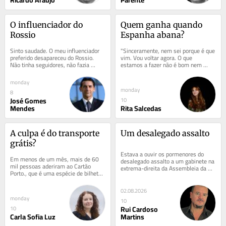
Ricardo Araújo
Parente
O influenciador do 
Quem ganha quando 
Rossio
Espanha abana?
Sinto saudade. O meu influenciador 
"Sinceramente, nem sei porque é que 
preferido desapareceu do Rossio. 
vim. Vou voltar agora. O que 
Não tinha seguidores, não fazia 
estamos a fazer não é bom nem 
diretos nem recomendava 
divertido. Há pessoas a morrer. 
suplementos. Dava...
Peço-vos, por...
monday
monday
8
José Gomes
10
Mendes
Rita Salcedas
A culpa é do transporte 
Um desalegado assalto
grátis?
Estava a ouvir os pormenores do 
Em menos de um mês, mais de 60 
desalegado assalto a um gabinete na 
mil pessoas aderiram ao Cartão 
extrema-direita da Assembleia da 
Porto., que é uma espécie de bilhete 
República - parece que o misterioso 
dourado (exclusivo dos residentes na 
assaltante...
Invicta)...
02.08.2026
monday
10
Rui Cardoso
10
Carla Sofia Luz
Martins