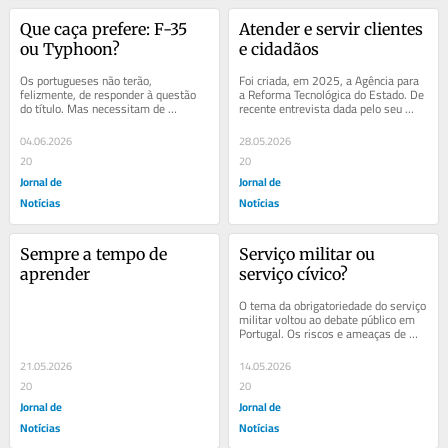
Que caça prefere: F-35 
Atender e servir clientes 
ou Typhoon?
e cidadãos
Os portugueses não terão, 
Foi criada, em 2025, a Agência para 
felizmente, de responder à questão 
a Reforma Tecnológica do Estado. De 
do título. Mas necessitam de 
recente entrevista dada pelo seu 
compreender o que está em causa, 
presidente, os jornais destacaram 
no plano político,...
duas...
04.06.2026
28.05.2026
20
20
Jornal de
Jornal de
Notícias
Notícias
Sempre a tempo de 
Serviço militar ou 
aprender
serviço cívico?
O tema da obrigatoriedade do serviço 
militar voltou ao debate público em 
Portugal. Os riscos e ameaças de 
generalização de conflitos armados, 
que...
21.05.2026
14.05.2026
20
20
Jornal de
Jornal de
Notícias
Notícias