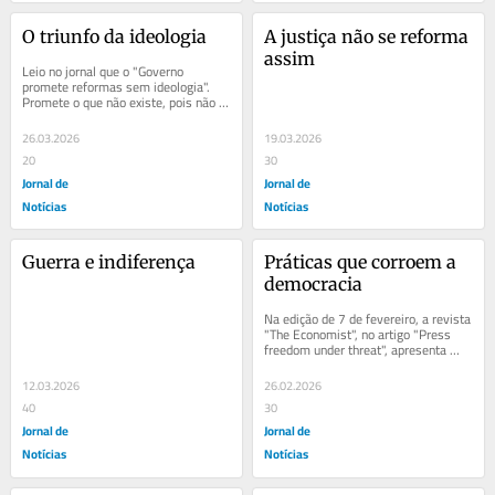
O triunfo da ideologia
A justiça não se reforma 
assim
Leio no jornal que o "Governo 
promete reformas sem ideologia". 
Promete o que não existe, pois não 
há políticas sem ideologia. Todas 
as...
26.03.2026
19.03.2026
20
30
Jornal de
Jornal de
Notícias
Notícias
Guerra e indiferença
Práticas que corroem a 
democracia
Na edição de 7 de fevereiro, a revista 
"The Economist", no artigo "Press 
freedom under threat", apresenta 
uma análise sobre 180...
12.03.2026
26.02.2026
40
30
Jornal de
Jornal de
Notícias
Notícias