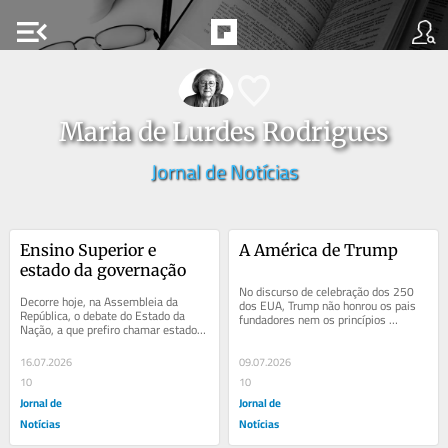
menu_open
Maria de Lurdes Rodrigues
Jornal de Notícias
Ensino Superior e 
A América de Trump
estado da governação
No discurso de celebração dos 250 
Decorre hoje, na Assembleia da 
dos EUA, Trump não honrou os pais 
República, o debate do Estado da 
fundadores nem os princípios 
Nação, a que prefiro chamar estado 
consagrados na Declaração da 
da governação. No nosso país, o 
Independência e...
grande...
16.07.2026
09.07.2026
10
10
Jornal de
Jornal de
Notícias
Notícias