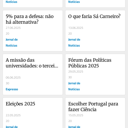
Notícias
Notícias
5% para a defesa: não 
O que faria Sá Carneiro?
há alternativa?
27.06.2025
13.06.2025
20
20
Jornal de
Jornal de
Notícias
Notícias
A missão das 
Fórum das Políticas 
universidades: o terceiro 
Públicas 2025
pilar
29.05.2025
30
06.06.2025
Jornal de
30
Expresso
Notícias
Eleições 2025
Escolher Portugal para 
fazer Ciência
22.05.2025
15.05.2025
20
20
Jornal de
Jornal de