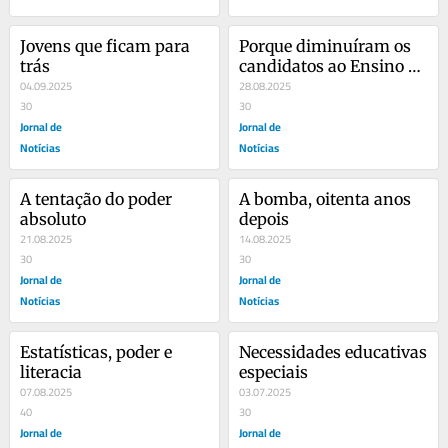
Jovens que ficam para 
Porque diminuíram os 
trás
candidatos ao Ensino 
04.09.2025
Superior?
28.08.2025
30
30
Jornal de
Jornal de
Notícias
Notícias
A tentação do poder 
A bomba, oitenta anos 
absoluto
depois
21.08.2025
14.08.2025
30
30
Jornal de
Jornal de
Notícias
Notícias
Estatísticas, poder e 
Necessidades educativas 
literacia
especiais
07.08.2025
03.07.2025
40
30
Jornal de
Jornal de