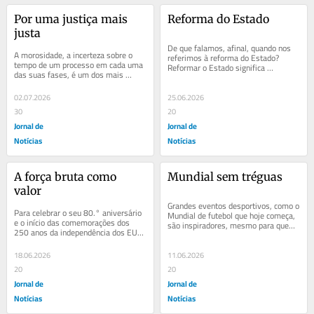
Por uma justiça mais 
Reforma do Estado
justa
De que falamos, afinal, quando nos 
A morosidade, a incerteza sobre o 
referimos à reforma do Estado? 
tempo de um processo em cada uma 
Reformar o Estado significa 
das suas fases, é um dos mais 
introduzir mudanças nas suas 
graves problemas do funcionamento 
funções, estrutura e...
da justiça em...
02.07.2026
25.06.2026
30
20
Jornal de
Jornal de
Notícias
Notícias
A força bruta como 
Mundial sem tréguas
valor
Grandes eventos desportivos, como o 
Para celebrar o seu 80.° aniversário 
Mundial de futebol que hoje começa, 
e o início das comemorações dos 
são inspiradores, mesmo para quem 
250 anos da independência dos EUA, 
vive o desporto de forma distante....
Donald Trump organizou, na Casa 
Branca,...
18.06.2026
11.06.2026
20
20
Jornal de
Jornal de
Notícias
Notícias