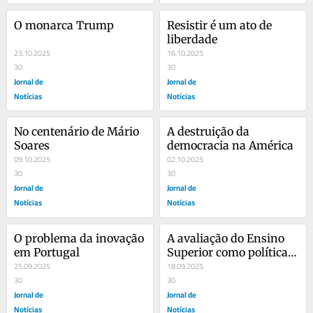
O monarca Trump
Resistir é um ato de 
liberdade
23.10.2025
16.10.2025
30
30
Jornal de
Jornal de
Notícias
Notícias
No centenário de Mário 
A destruição da 
Soares
democracia na América
09.10.2025
02.10.2025
30
30
Jornal de
Jornal de
Notícias
Notícias
O problema da inovação 
A avaliação do Ensino 
em Portugal
Superior como política 
25.09.2025
pública
18.09.2025
30
30
Jornal de
Jornal de
Notícias
Notícias