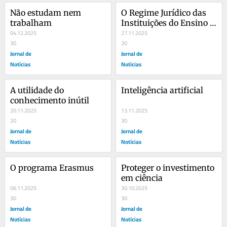
Não estudam nem 
O Regime Jurídico das 
trabalham
Instituições do Ensino 
04.12.2025
Superior
27.11.2025
30
20
Jornal de
Jornal de
Notícias
Notícias
A utilidade do 
Inteligência artificial
conhecimento inútil
20.11.2025
13.11.2025
20
30
Jornal de
Jornal de
Notícias
Notícias
O programa Erasmus
Proteger o investimento 
em ciência
06.11.2025
30.10.2025
30
30
Jornal de
Jornal de
Notícias
Notícias