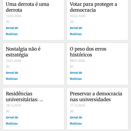
Uma derrota é uma 
Votar para proteger a 
derrota
democracia
12.02.2026
05.02.2026
50
20
Jornal de
Jornal de
Notícias
Notícias
Nostalgia não é 
O peso dos erros 
estratégia
históricos
29.01.2026
08.01.2026
30
60
Jornal de
Jornal de
Notícias
Notícias
Residências 
Preservar a democracia 
universitárias: 
nas universidades
princípios e 
18.12.2025
11.12.2025
compromissos
30
30
Jornal de
Jornal de
Notícias
Notícias