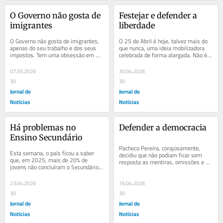
O Governo não gosta de 
Festejar e defender a 
imigrantes
liberdade
O Governo não gosta de imigrantes, 
O 25 de Abril é hoje, talvez mais do 
apenas do seu trabalho e dos seus 
que nunca, uma ideia mobilizadora 
impostos. Tem uma obsessão em 
celebrada de forma alargada. Não é 
tornar-lhes a vida difícil e fazer com 
apenas uma festa. É também uma...
que se...
07.05.2026
30.04.2026
30
30
Jornal de
Jornal de
Notícias
Notícias
Há problemas no 
Defender a democracia
Ensino Secundário
Pacheco Pereira, corajosamente, 
Esta semana, o país ficou a saber 
decidiu que não podiam ficar sem 
que, em 2025, mais de 20% de 
resposta as mentiras, omissões e 
jovens não concluíram o Secundário. 
inverdades ditas no Parlamento na 
Sabemos que serão mais de 20 mil, 
cerimónia que...
mas não o...
23.04.2026
16.04.2026
30
30
Jornal de
Jornal de
Notícias
Notícias