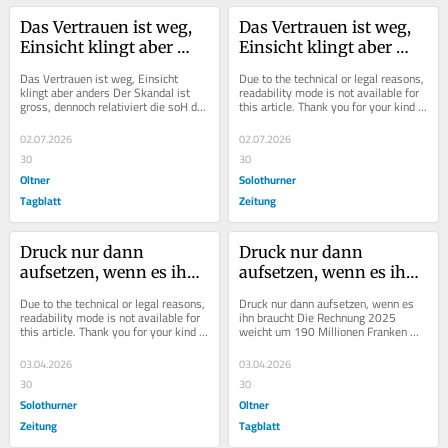
Das Vertrauen ist weg, 
Das Vertrauen ist weg, 
Einsicht klingt aber 
Einsicht klingt aber 
anders
anders
Das Vertrauen ist weg, Einsicht 
Due to the technical or legal reasons, 
klingt aber anders Der Skandal ist 
readability mode is not available for 
gross, dennoch relativiert die soH die 
this article. Thank you for your kind 
Ergebnisse der Untersuchung....
understanding.
02.07.2026
02.07.2026
30
30
Oltner
Solothurner
Tagblatt
Zeitung
Druck nur dann 
Druck nur dann 
aufsetzen, wenn es ihn 
aufsetzen, wenn es ihn 
braucht
braucht
Due to the technical or legal reasons, 
Druck nur dann aufsetzen, wenn es 
readability mode is not available for 
ihn braucht Die Rechnung 2025 
this article. Thank you for your kind 
weicht um 190 Millionen Franken 
understanding.
vom Voranschlag ab. Jetzt braucht es 
realistischere...
03.04.2026
03.04.2026
30
30
Solothurner
Oltner
Zeitung
Tagblatt