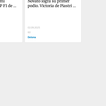
mi 
Novato logra su primer 
 F1 de 
podio. Victoria de Piastri 
 historia
(McLaren) en GP F1 de 
Países Bajos
02.09.2025
60
Detona