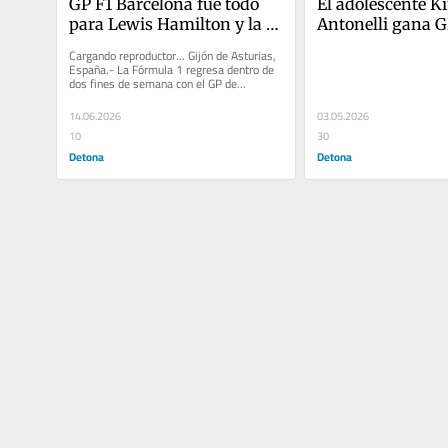
GP F1 Barcelona fue todo 
El adolescente Ki
para Lewis Hamilton y la 
Antonelli gana GP
escudería Ferrari
Miami y pasa a la
Cargando reproductor... Gijón de Asturias, 
España.- La Fórmula 1 regresa dentro de 
dos fines de semana con el GP de...
14.06.2026
03.05.2026
10
30
Detona
Detona