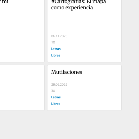
r mí
#Cartografías: El mapa 
como experiencia
06.11.2025
10
Letras
Libres
Mutilaciones
29.06.2025
30
Letras
Libres