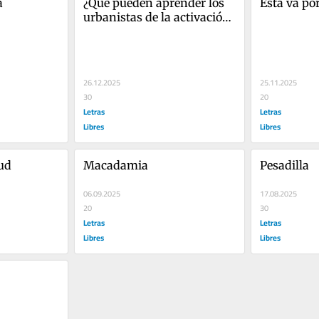
a
¿Qué pueden aprender los 
Esta va po
urbanistas de la activación 
del espacio que ha logrado 
Pokemon Go?
26.12.2025
25.11.2025
30
20
Letras
Letras
Libres
Libres
ud 
Macadamia
Pesadilla
06.09.2025
17.08.2025
20
30
Letras
Letras
Libres
Libres