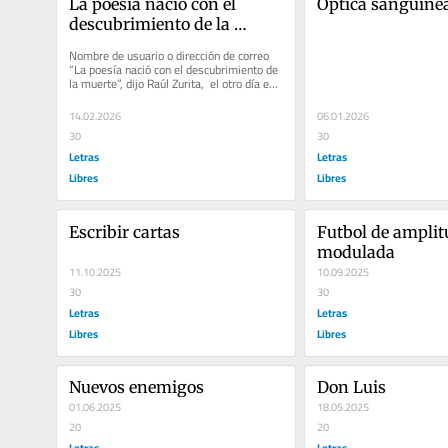
La poesía nació con el 
Óptica sanguíne
descubrimiento de la 
muerte
Nombre de usuario o dirección de correo 
“La poesía nació con el descubrimiento de 
la muerte”, dijo Raúl Zurita,  el otro día en 
la Feria del...
14.02.2026
06.01.2026
30
30
Letras
Letras
Libres
Libres
Escribir cartas
Futbol de amplit
modulada
11.10.2025
10.09.2025
30
30
Letras
Letras
Libres
Libres
Nuevos enemigos
Don Luis
01.06.2025
18.05.2025
20
20
Letras
Letras