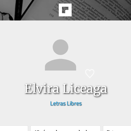
Elvira Liceaga
Letras Libres