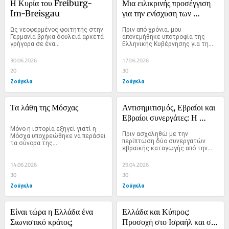
Η Κυρία του Freiburg-
Μια ειλικρινής προσέγγιση 
Im-Breisgau
για την ενίσχυση των 
βρετανοελληνικών σχέσεων
Ως νεοφερμένος φοιτητής στην 
Πριν από χρόνια, μου 
Γερμανία βρήκα δουλειά αρκετά 
απονεμήθηκε υποτροφία της 
γρήγορα σε ένα...
Ελληνικής Κυβέρνησης για τη...
30.06.2026
17.06.2026
20
30
Ζούγκλα
Ζούγκλα
Τα λάθη της Μόσχας
Αντισημιτισμός, Εβραίοι και 
Εβραίοι συνεργάτες: Η 
Μόνο η ιστορία εξηγεί γιατί η 
Ολλανδία και η Ελλάδα
Πριν ασχοληθώ με την 
Μόσχα υποχρεώθηκε να περάσει 
περίπτωση δύο συνεργατών 
τα σύνορα της...
εβραϊκής καταγωγής από την...
14.06.2026
29.04.2026
30
30
Ζούγκλα
Ζούγκλα
Είναι τώρα η Ελλάδα ένα 
Ελλάδα και Κύπρος: 
Σιωνιστικό κράτος;
Προσοχή στο Ισραήλ και στο 