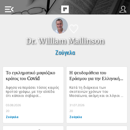
menu_open
Dr. William Mallinson
Ζούγκλα
Το εγκληματικό μαφιόζικο 
Η ψευδομάθεια του 
κράτος του Covid
Εράσμου για την Ελληνική 
προφορά
Άφησα να περάσει τόσος καιρός 
Κατά τη διάρκεια των 
προτού γράψω, με την ελπίδα 
σκοτεινών χρόνων του 
ότι κάποιοι σοβαροί...
Μεσαίωνα, ακόμη και οι λόγιοι 
της...
03.08.2026
31.07.2026
20
20
Ζούγκλα
Ζούγκλα