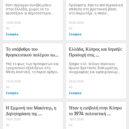
δηλητήριο των Βρετανικών 
Κάτι περίεργο συνέβη μόλις 
Πρόσφατα, έπειτα από πυραυλική 
βάσεων
στην Ελλάδα, χωρίς να το 
επίθεση στη βρετανική βάση 
προσέξουν οι περισσότεροι....
στο Ακρωτήρι, η οποία...
15.04.2026
03.04.2026
30
40
Ζούγκλα
Ζούγκλα
Το υπόβαθρο του 
Ελλάδα, Κύπρος και Ισραήλ: 
θρησκευτικού πολέμου των 
Προσοχή στις 
ΗΠΑ και του Ισραήλ
Ψευδοσυμμαχίες
Υπό το φως των πρόσφατων και 
Γράφει ο Dr. William Mallinson, 
τρεχουσών εξελίξεων στη 
πρώην Βρετανός διπλωμάτης, 
Μέση Ανατολή, το παρόν άρθρο...
συγγραφέας και εμπειρογνώμων 
για...
13.03.2026
26.02.2026
40
40
Ζούγκλα
Ζούγκλα
Η Εμμονή του Μακίντερ, η 
Ήταν η εισβολή στην Κύπρο 
Δηλητηρίαση της 
το 1974 πολιτιστική 
Γεωγραφίας και ο 
19.01.2026
γενοκτονία;
18.01.2026
Τραμπισμός
30
40