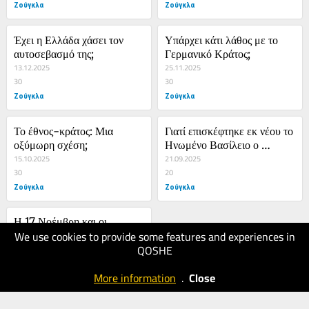
Ζούγκλα
Ζούγκλα
Έχει η Ελλάδα χάσει τον 
Υπάρχει κάτι λάθος με το 
αυτοσεβασμό της;
Γερμανικό Κράτος;
13.12.2025
25.11.2025
30
30
Ζούγκλα
Ζούγκλα
Το έθνος-κράτος: Μια 
Γιατί επισκέφτηκε εκ νέου το 
οξύμωρη σχέση;
Ηνωμένο Βασίλειο ο 
15.10.2025
Ντόναλντ Τραμπ;
21.09.2025
30
20
Ζούγκλα
Ζούγκλα
Η 17 Νοέμβρη και οι 
We use cookies to provide some features and experiences in
τελευταίες μέρες του 
QOSHE
Ταξιάρχου Saunders
15.06.2025
40
More information
.
Close
Ζούγκλα