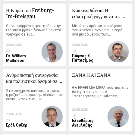
Η Κυρία του Freiburg-
Κόκκινα δάνεια: Η 
Im-Breisgau
εσωτερική γάγγραινα της 
Ελλάδας
Ως νεοφερμένος φοιτητής στην 
Μετά την πρόσφατη απόφαση 
Γερμανία βρήκα δουλειά αρκετά 
του Αρείου Πάγου, που αφορά 
γρήγορα σε ένα...
ένα μικρό μέρος των...
30.06.2026
30.06.2026
20
10
Dr. William
Γιώργος Χ.
Mallinson
Παπασίμος
Ανθρωπιστική συνεργασία 
ΞΑΝΑ ΚΑΙ ΞΑΝΑ
και πολιτιστικοί δεσμοί σε 
έναν κατακερματισμένο 
ΘΑ ΕΡΘΕΙ ΜΙΑ ΜΕΡΑ, που, πια, δεν 
Στο σύγχρονο παγκόσμιο τοπίο, 
θα έχετε τι να πείτε 
κόσμο
η μαζική «ακύρωση» ολόκληρων 
Σπαταλήσατε, βρωμίσατε,...
εθνικών πολιτισμών...
26.06.2026
29.06.2026
10
Ελευθέριος
20
Ερόλ Ουζέρ
Ανευλαβής