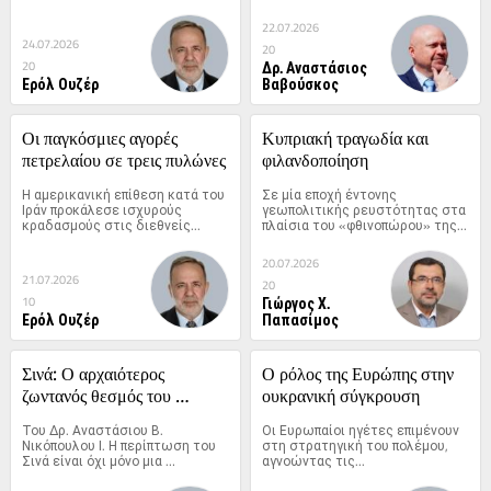
22.07.2026
24.07.2026
20
Δρ. Αναστάσιος
20
Ερόλ Ουζέρ
Βαβούσκος
Οι παγκόσμιες αγορές 
Κυπριακή τραγωδία και 
πετρελαίου σε τρεις πυλώνες
φιλανδοποίηση
Η αμερικανική επίθεση κατά του 
Σε μία εποχή έντονης 
Ιράν προκάλεσε ισχυρούς 
γεωπολιτικής ρευστότητας στα 
κραδασμούς στις διεθνείς...
πλαίσια του «φθινοπώρου» της...
20.07.2026
21.07.2026
20
Γιώργος Χ.
10
Ερόλ Ουζέρ
Παπασίμος
Σινά: Ο αρχαιότερος 
Ο ρόλος της Ευρώπης στην 
ζωντανός θεσμός του 
ουκρανική σύγκρουση
κόσμου ενώπιον της Ιστορίας 
Του Δρ. Αναστάσιου Β. 
Οι Ευρωπαίοι ηγέτες επιμένουν 
και του Διεθνούς Δικαίου
Νικόπουλου Ι. Η περίπτωση του 
στη στρατηγική του πολέμου, 
Σινά είναι όχι μόνο μια 
αγνοώντας τις...
απώλεια...