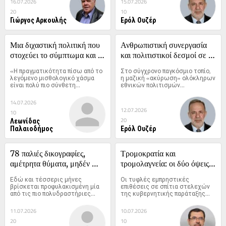
16.07.2026
15.07.2026
20
10
Γιώργος Αρκουλής
Ερόλ Ουζέρ
Μια διχαστική πολιτική που 
Ανθρωπιστική συνεργασία 
στοχεύει το σύμπτωμα και 
και πολιτιστικοί δεσμοί σε 
ενοχοποιεί τους εργοδότες
έναν κατακερματισμένο 
«Η πραγματικότητα πίσω από το 
Στο σύγχρονο παγκόσμιο τοπίο, 
κόσμο
λεγόμενο μισθολογικό χάσμα 
η μαζική «ακύρωση» ολόκληρων 
είναι πολύ πιο σύνθετη...
εθνικών πολιτισμών...
14.07.2026
12.07.2026
10
Λεωνίδας
20
Παλαιοδήμος
Ερόλ Ουζέρ
78 παλιές δικογραφίες, 
Τρομοκρατία και 
αμέτρητα θύματα, μηδέν 
τρομολαγνεία: οι δύο όψεις 
μεταμέλεια: Η οικογένεια 
του ίδιου νομίσματος
Εδώ και τέσσερις μήνες 
Οι τυφλές εμπρηστικές 
Βιλανάκη επιχειρεί να 
βρίσκεται προφυλακισμένη μία 
επιθέσεις σε σπίτια στελεχών 
από τις πιο πολυδραστήριες...
της κυβερνητικής παράταξης...
«κουμαντάρει» ξανά τις 
εμποροπανηγύρεις
11.07.2026
10.07.2026
20
10