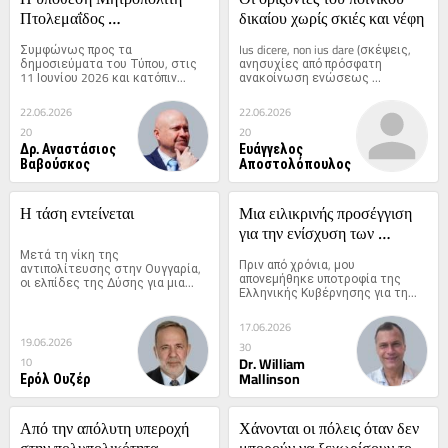
Πτολεμαΐδος 
δικαίου χωρίς σκιές και νέφη
Παντελεήμονος
Συμφώνως προς τα 
Ius dicere, non ius dare (σκέψεις, 
δημοσιεύματα του Τύπου, στις 
ανησυχίες από πρόσφατη 
11 Ιουνίου 2026 και κατόπιν...
ανακοίνωση ενώσεως 
δικαστικών...
22.06.2026
22.06.2026
20
20
Δρ. Αναστάσιος
Ευάγγελος
Βαβούσκος
Αποστολόπουλος
Η τάση εντείνεται
Μια ειλικρινής προσέγγιση 
για την ενίσχυση των 
Μετά τη νίκη της 
βρετανοελληνικών σχέσεων
Πριν από χρόνια, μου 
αντιπολίτευσης στην Ουγγαρία, 
απονεμήθηκε υποτροφία της 
οι ελπίδες της Δύσης για μια...
Ελληνικής Κυβέρνησης για τη...
17.06.2026
19.06.2026
30
Dr. William
10
Ερόλ Ουζέρ
Mallinson
Από την απόλυτη υπεροχή 
Χάνονται οι πόλεις όταν δεν 
στην πολυπολικότητα
μπορούν να ξεχωρίσουν τους 