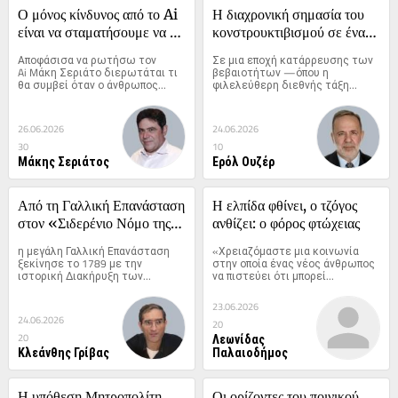
Ο μόνος κίνδυνος από το Ai 
Η διαχρονική σημασία του 
είναι να σταματήσουμε να 
κονστρουκτιβισμού σε έναν 
κρίνουμε!
κατακερματισμένο κόσμο
Αποφάσισα να ρωτήσω τον 
Σε μια εποχή κατάρρευσης των 
Ai Mάκη Σεριάτο διερωτάται τι 
βεβαιοτήτων —όπου η 
θα συμβεί όταν ο άνθρωπος...
φιλελεύθερη διεθνής τάξη...
26.06.2026
24.06.2026
30
10
Μάκης Σεριάτος
Ερόλ Ουζέρ
Από τη Γαλλική Επανάσταση 
Η ελπίδα φθίνει, ο τζόγος 
στον «Σιδερένιο Νόμο της 
ανθίζει: ο φόρος φτώχειας
Ολιγαρχίας»
η μεγάλη Γαλλική Επανάσταση 
«Χρειαζόμαστε μια κοινωνία 
ξεκίνησε το 1789 με την 
στην οποία ένας νέος άνθρωπος 
ιστορική Διακήρυξη των...
να πιστεύει ότι μπορεί...
23.06.2026
24.06.2026
20
Λεωνίδας
20
Κλεάνθης Γρίβας
Παλαιοδήμος
Η υπόθεση Μητροπολίτη 
Οι ορίζοντες του ποινικού 