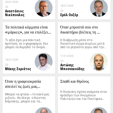
20.07.2026
18.07.2026
20
Αναστάσιος
20
Νικόπουλος
Ερόλ Ουζέρ
Τα πολιτικά κόμματα είναι 
Όταν μπροστά σου στο 
«μάρκες», για να επιλέξεις 
δικαστήριο βλέπεις τη 
πρέπει και να τα θυμάσαι!
διάβρωση της Δικαιοσύνης
Τι αξία έχει μια πολιτική 
Η διάβρωση μέσα στο 
πρόταση, αν ο ψηφοφόρος δεν 
δικαστικό σώμα (κυρίως μετά 
μπορεί να θυμηθεί το όνομά...
από τα γεγονότα γύρω από την...
17.07.2026
18.07.2026
10
Αντώνης
20
Μάκης Σεριάτος
Μποσνακούδης
Όταν η γραφειοκρατία 
Σπαθί και Θρόνος
απειλεί τις ζωές μας…
Η δύσκολη σχέση ανάμεσα στον 
Μπορεί να φταίει «το κακό μας 
πρόεδρο των Ηνωμένων 
ριζικό», θα έλεγε  ο Κώστας 
Πολιτειών και τον Ποντίφικα...
Βάρναλης, μπορεί και τα...