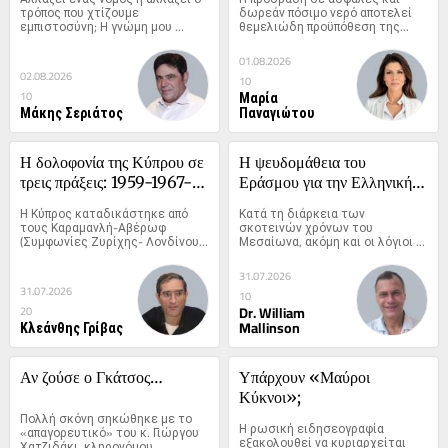
διοικητική ευχέρεια
τρόπος που χτίζουμε 
δωρεάν πόσιμο νερό αποτελεί 
εμπιστοσύνη; Η γνώμη μου 
θεμελιώδη προϋπόθεση της...
είναι...
01.08.2026
02.08.2026
10
Μαρία
10
Μάκης Σεριάτος
Παναγιώτου
Η δολοφονία της Κύπρου σε 
Η ψευδομάθεια του 
τρεις πράξεις: 1959-1967-
Εράσμου για την Ελληνική 
1974
προφορά
Η Κύπρος καταδικάστηκε από 
Κατά τη διάρκεια των 
τους Καραμανλή-Αβέρωφ 
σκοτεινών χρόνων του 
(Συμφωνίες Ζυρίχης- Λονδίνου 
Μεσαίωνα, ακόμη και οι λόγιοι 
1959)....
της...
31.07.2026
31.07.2026
10
Dr. William
20
Κλεάνθης Γρίβας
Mallinson
Αν ζούσε ο Γκάτσος…
Υπάρχουν «Μαύροι 
Κύκνοι»;
Πολλή σκόνη σηκώθηκε με το 
Η ρωσική ειδησεογραφία 
«απαγορευτικό» του κ. Γιώργου 
εξακολουθεί να κυριαρχείται 
Χατζιδάκι, κληρονόμου...