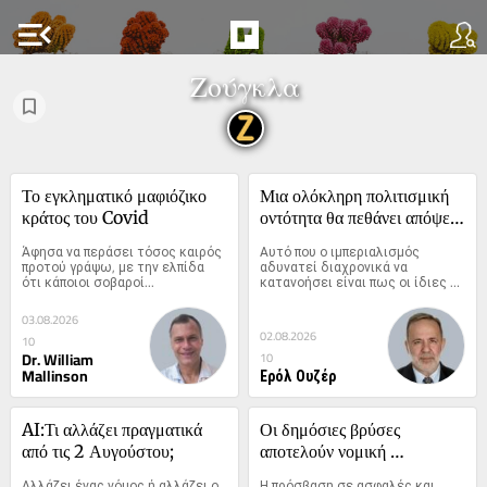
menu_open
Ζούγκλα
Το εγκληματικό μαφιόζικο 
Μια ολόκληρη πολιτισμική 
κράτος του Covid
οντότητα θα πεθάνει απόψε: 
Απανθρωποποίηση και η 
Άφησα να περάσει τόσος καιρός 
Αυτό που ο ιμπεριαλισμός 
παρακμή του ιμπεριαλισμού
προτού γράψω, με την ελπίδα 
αδυνατεί διαχρονικά να 
ότι κάποιοι σοβαροί...
κατανοήσει είναι πως οι ίδιες 
οι...
03.08.2026
02.08.2026
10
Dr. William
10
Mallinson
Ερόλ Ουζέρ
AI:Τι αλλάζει πραγματικά 
Οι δημόσιες βρύσες 
από τις 2 Αυγούστου;
αποτελούν νομική 
υποχρέωση και όχι 
Αλλάζει ένας νόμος ή αλλάζει ο 
Η πρόσβαση σε ασφαλές και 