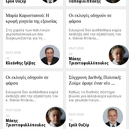
Ερόλ Ουζέρ
Παπαφιλιππάκης
Μαρία Καρυστιανού: Η 
Οι εκλογές οδηγούν σε 
κρυφή γοητεία της εξουσίας
φάρσα
Στη χορεία των πολιτικών 
Ειλικρινά δεν αισθάνθηκα καμία 
γκρουπούσκουλων που 
έκπληξη από την εξαπάτηση του 
διαγκωνίζονται για τη 
κ. Θάνου Ντόκου,...
«σωτηρία» μας...
05.07.2026
05.07.2026
20
Μάκης
10
Κλεάνθης Γρίβας
Τριανταφυλλόπουλος
Οι εκλογές οδηγούν σε 
Σύγχρονη Διεθνής Πολιτική: 
φάρσα
Ζούμε άραγε έναν νέο 
Παγκόσμιο Πόλεμο;
Ειλικρινά δεν αισθάνθηκα καμία 
Καθώς το διεθνές σύστημα 
έκπληξη από την εξαπάτηση του 
βιώνει μια αλληλουχία κρίσεων 
κ. Θάνου Ντόκου,...
και γεωπολιτικών...
05.07.2026
03.07.2026
20
Μάκης
10
Τριανταφυλλόπουλος
Ερόλ Ουζέρ