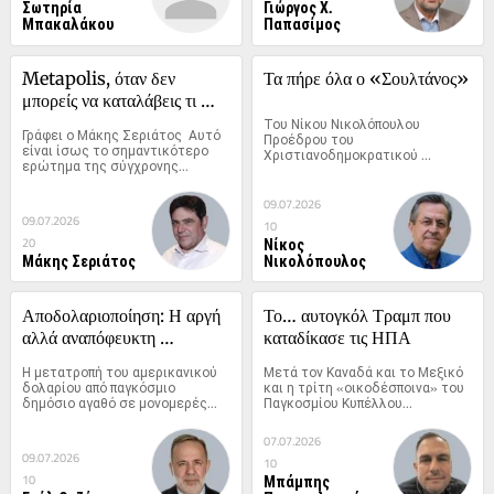
Σωτηρία
Γιώργος Χ.
Μπακαλάκου
Παπασίμος
Metapolis, όταν δεν 
Τα πήρε όλα ο «Σουλτάνος»
μπορείς να καταλάβεις τι 
πρόκειται να συμβεί;
Του Νίκου Νικολόπουλου 
Γράφει ο Μάκης Σεριάτος  Αυτό 
Προέδρου του 
είναι ίσως το σημαντικότερο 
Χριστιανοδημοκρατικού 
ερώτημα της σύγχρονης...
Κόμματος Ελλάδος Η...
09.07.2026
09.07.2026
10
Νίκος
20
Μάκης Σεριάτος
Νικολόπουλος
Αποδολαριοποίηση: Η αργή 
Το… αυτογκόλ Τραμπ που 
αλλά αναπόφευκτη 
καταδίκασε τις ΗΠΑ
αναδιαμόρφωση της 
Η μετατροπή του αμερικανικού 
Μετά τον Καναδά και το Μεξικό 
παγκόσμιας νομισματικής 
δολαρίου από παγκόσμιο 
και η τρίτη «οικοδέσποινα» του 
δημόσιο αγαθό σε μονομερές...
Παγκοσμίου Κυπέλλου...
τάξης
07.07.2026
09.07.2026
10
Μπάμπης
10