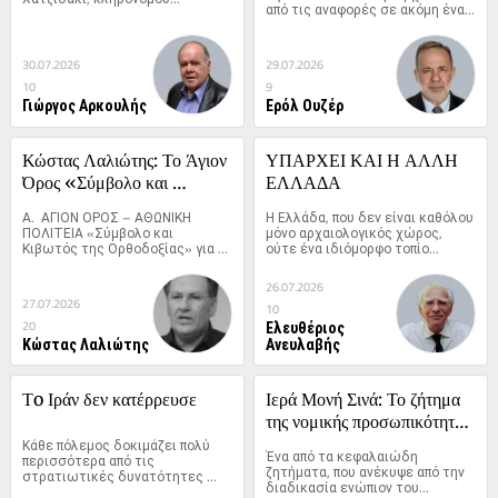
από τις αναφορές σε ακόμη ένα...
30.07.2026
29.07.2026
10
9
Γιώργος Αρκουλής
Ερόλ Ουζέρ
Κώστας Λαλιώτης: Το Άγιον 
ΥΠΑΡΧΕΙ ΚΑΙ Η ΑΛΛΗ 
Όρος «Σύμβολο και 
ΕΛΛΑΔΑ
Κιβωτός της Ορθοδοξίας» 
Α.  ΑΓΙΟΝ ΟΡΟΣ – ΑΘΩΝΙΚΗ 
Η Ελλάδα, που δεν είναι καθόλου 
για τον Ελληνισμό και τον 
ΠΟΛΙΤΕΙΑ «Σύμβολο και 
μόνο αρχαιολογικός χώρος, 
Κιβωτός της Ορθοδοξίας» για 
ούτε ένα ιδιόμορφο τοπίο...
Κόσμο
τον...
26.07.2026
27.07.2026
10
Ελευθέριος
20
Κώστας Λαλιώτης
Ανευλαβής
Τo Ιράν δεν κατέρρευσε
Ιερά Μονή Σινά: Το ζήτημα 
της νομικής προσωπικότητας 
Κάθε πόλεμος δοκιμάζει πολύ 
της
Ένα από τα κεφαλαιώδη 
περισσότερα από τις 
ζητήματα, που ανέκυψε από την 
στρατιωτικές δυνατότητες 
διαδικασία ενώπιον του...
των...