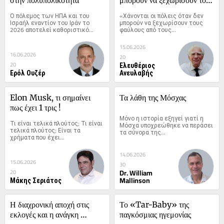
φαύλους από τους έντιμους
Ο πόλεμος των ΗΠΑ και του 
«Χάνονται οι πόλεις όταν δεν 
Ισραήλ εναντίον του Ιράν το 
μπορούν να ξεχωρίσουν τους 
2026 αποτελεί καθοριστικό...
φαύλους από τους...
15.06.2026
16.06.2026
20
Ελευθέριος
20
Ερόλ Ουζέρ
Ανευλαβής
Elon Musk, τι σημαίνει 
Τα λάθη της Μόσχας
πως έχει 1 τρις !
Μόνο η ιστορία εξηγεί γιατί η 
Τι είναι τελικά πλούτος; Τι είναι 
Μόσχα υποχρεώθηκε να περάσει 
τελικά πλούτος; Είναι τα 
τα σύνορα της...
χρήματα που έχει...
14.06.2026
15.06.2026
30
Dr. William
20
Μάκης Σεριάτος
Mallinson
Η διαχρονική αποχή στις 
Το «Tar-Baby» της 
εκλογές και η ανάγκη 
παγκόσμιας ηγεμονίας