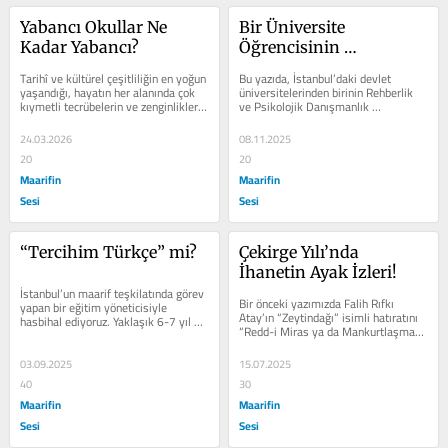
Yabancı Okullar Ne 
Bir Üniversite 
Kadar Yabancı?
Öğrencisinin 
Kaleminden Eğitim 
Tarihî ve kültürel çeşitliliğin en yoğun 
Bu yazıda, İstanbul’daki devlet 
Sisteminin Dehlizlerine 
yaşandığı, hayatın her alanında çok 
üniversitelerinden birinin Rehberlik 
kıymetli tecrübelerin ve zenginliklerin 
ve Psikolojik Danışmanlık 
Dair!
kaydedildiği bir...
Bölümünün ikinci sınıfında eğitim...
24.03.2026
08.11.2025
20
20
Maarifin
Maarifin
Sesi
Sesi
“Tercihim Türkçe” mi?
Çekirge Yılı’nda 
İhanetin Ayak İzleri!
İstanbul’un maarif teşkilatında görev 
Bir önceki yazımızda Falih Rıfkı 
yapan bir eğitim yöneticisiyle 
Atay’ın “Zeytindağı” isimli hatıratını 
hasbihal ediyoruz. Yaklaşık 6-7 yıl 
“Redd-i Miras ya da Mankurtlaşma” 
önce hayata geçirilen...
bağlamında ele alıp...
03.09.2025
15.07.2025
40
30
Maarifin
Maarifin
Sesi
Sesi