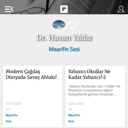
menu_open
Dr. Hasan Yıldız
Maarifin Sesi
Modern Çağdaş 
Yabancı Okullar Ne 
Dünyada Savaş Ahlakı!
Kadar Yabancı?-2
-Yabancı Okullardan Sevr’e Giden Yol- 
Protestan misyonerlerin eğitim 
faaliyetlerine gelince; Amerikalı 
misyonerler 1820 yılında Beyrut ve...
10.04.2026
02.04.2026
20
20
Maarifin
Maarifin
Sesi
Sesi