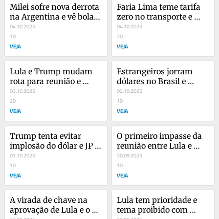
Milei sofre nova derrota 
Faria Lima teme tarifa 
na Argentina e vê bola 
zero no transporte e 
de neve ficar maior
04.10.2025
mercado encara apagão 
04.10.2025
10
nos EUA
20
VEJA
VEJA
Lula e Trump mudam 
Estrangeiros jorram 
rota para reunião e 
dólares no Brasil e 
Brasil monta retaliação 
03.10.2025
Trump admite colapso 
02.10.2025
à Magnitsky
20
nos EUA
10
VEJA
VEJA
Trump tenta evitar 
O primeiro impasse da 
implosão do dólar e JP 
reunião entre Lula e 
Morgan fala em revisão 
01.10.2025
Trump e o novo recado 
30.09.2025
de tarifa
10
ao Brasil
10
VEJA
VEJA
A virada de chave na 
Lula tem prioridade e 
aprovação de Lula e o 
tema proibido com 