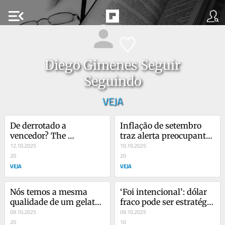
menu_open
Diego Gimenes Seguir
Seguindo
VEJA
De derrotado a 
Inflação de setembro 
vencedor? The 
traz alerta preocupante 
Economist dá veredito 
12.10.2025
para quem gosta de café
10.10.2025
sobre tarifaço e Brasil
20
20
VEJA
VEJA
Nós temos a mesma 
‘Foi intencional’: dólar 
qualidade de um gelato, 
fraco pode ser estratégia 
diz CEO da Chiquinho 
09.10.2025
e trunfo de Trump
09.10.2025
Sorvetes
20
10