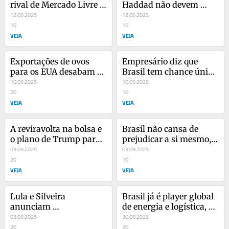
rival de Mercado Livre e 
Haddad não devem 
Shopee e vendas 
12.09.2025
cumprir até o final de 
12.09.2025
surpreendem
10
2026
10
VEJA
VEJA
Exportações de ovos 
Empresário diz que 
para os EUA desabam 
Brasil tem chance única 
90%, mas nem tudo 
10.09.2025
de negociar tarifas com 
10.09.2025
está perdido
20
Trump
10
VEJA
VEJA
A reviravolta na bolsa e 
Brasil não cansa de 
o plano de Trump para 
prejudicar a si mesmo, 
rever tarifas pelo 
09.09.2025
diz Pfeifer sobre retaliar 
03.09.2025
mundo
20
EUA
10
VEJA
VEJA
Lula e Silveira 
Brasil já é player global 
anunciam 
de energia e logística, 
regulamentação de 
03.09.2025
diz VP da Cosan
30.08.2025
mercado bilionário de 
20
20