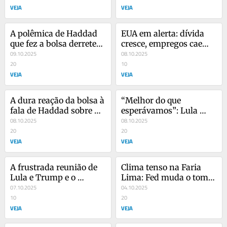
VEJA
VEJA
A polêmica de Haddad 
EUA em alerta: dívida 
que fez a bolsa derreter 
cresce, empregos caem e 
e o perigoso ‘fator 
09.10.2025
risco de recessão 
08.10.2025
Rubio’
20
aumenta
10
VEJA
VEJA
A dura reação da bolsa à 
“Melhor do que 
fala de Haddad sobre 
esperávamos”: Lula 
tarifa zero no transporte
08.10.2025
pede revisão de tarifa e 
08.10.2025
20
sanções a Trump
20
VEJA
VEJA
A frustrada reunião de 
Clima tenso na Faria 
Lula e Trump e o 
Lima: Fed muda o tom e 
otimismo por um dólar 
07.10.2025
pode frustrar cortes de 
04.10.2025
mais barato
10
juros
20
VEJA
VEJA