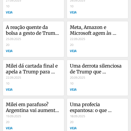
esquenta de reunião 
27.09.2025
Trump e Haddad bate 
26.09.2025
com Trump
10
boca na Câmara
10
VEJA
VEJA
A reação quente da 
Meta, Amazon e 
bolsa a gesto de Trump 
Microsoft agem às 
a Lula e o novo porém 
25.09.2025
pressas após ordem 
22.09.2025
na relação
20
polêmica de Trump
20
VEJA
VEJA
Milei dá cartada final e 
Uma derrota silenciosa 
apela a Trump para 
de Trump que 
reverter crise na 
22.09.2025
desvaloriza o dólar no 
20.09.2025
Argentina
10
Brasil
10
VEJA
VEJA
Milei em parafuso? 
Uma profecia 
Argentina vai aumentar 
espantosa: o que 
gastos após derrota em 
19.09.2025
acontece na bolsa 
18.09.2025
eleição
20
quando o Fed corta 
20
VEJA
juros?
VEJA