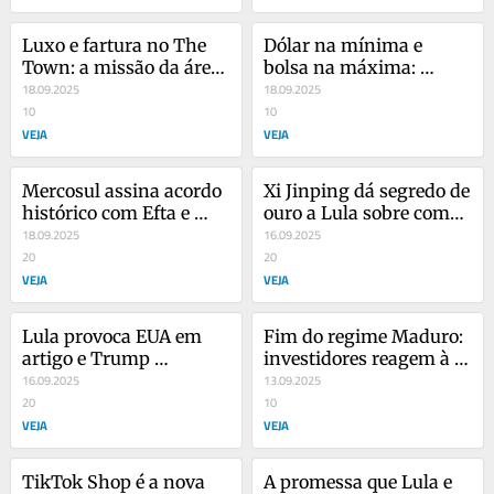
Luxo e fartura no The 
Dólar na mínima e 
Town: a missão da área 
bolsa na máxima: 
VIP que atende 25 mil 
18.09.2025
decisão do Fed pode 
18.09.2025
pessoas
10
bagunçar o Brasil
10
VEJA
VEJA
Mercosul assina acordo 
Xi Jinping dá segredo de 
histórico com Efta e 
ouro a Lula sobre como 
Brasil define nova 
18.09.2025
agradar Donald Trump
16.09.2025
prioridade
20
20
VEJA
VEJA
Lula provoca EUA em 
Fim do regime Maduro: 
artigo e Trump 
investidores reagem à 
alimenta temores de 
16.09.2025
possível intervenção de 
13.09.2025
retaliação
20
Trump
10
VEJA
VEJA
TikTok Shop é a nova 
A promessa que Lula e 