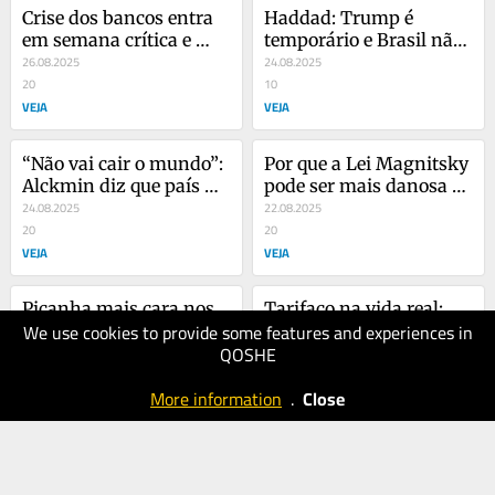
Crise dos bancos entra 
Haddad: Trump é 
em semana crítica e 
temporário e Brasil não 
Alckmin relativiza 
26.08.2025
pode ser quintal de 
24.08.2025
tarifas
20
ninguém
10
VEJA
VEJA
“Não vai cair o mundo”: 
Por que a Lei Magnitsky 
Alckmin diz que país 
pode ser mais danosa 
tem destino para café e 
24.08.2025
para o Banco do Brasil?
22.08.2025
carne
20
20
VEJA
VEJA
Picanha mais cara nos 
Tarifaço na vida real: 
We use cookies to provide some features and experiences in
EUA: Tarifaço joga preço 
Gerdau surpreende a 
QOSHE
da carne nas alturas
21.08.2025
bolsa com primeira 
02.08.2025
20
reação
20
More information
.
Close
VEJA
VEJA