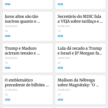
energia
VEJA
VEJA
Juros altos são tão 
Secretário do MDIC fala 
nocivos quanto o 
a VEJA sobre tarifaço e 
tarifaço, diz secretário 
30.08.2025
pessimismo da 
30.08.2025
do MDIC
20
indústria
10
VEJA
VEJA
Trump e Maduro 
Lula dá recado a Trump 
acirram tensão e 
e Israel e JP Morgan fala 
Haddad se prepara para 
29.08.2025
em situação grave nos 
28.08.2025
armadilha
10
EUA
20
VEJA
VEJA
O emblemático 
Maílson da Nóbrega 
precedente de bilhões 
sobre Magnitsky: ‘O 
caso os bancos não 
27.08.2025
STF precisa rever sua 
26.08.2025
sancionem Moraes
20
decisão’
20
VEJA
VEJA