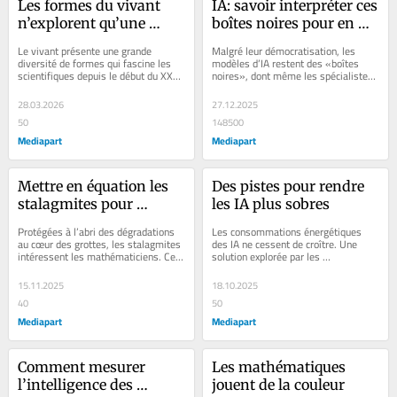
Les formes du vivant 
IA: savoir interpréter ces 
n’explorent qu’une 
boîtes noires pour en 
infime part des 
garder le contrôle
Le vivant présente une grande 
Malgré leur démocratisation, les 
possibles
diversité de formes qui fascine les 
modèles d’IA restent des «boîtes 
scientifiques depuis le début du XXe 
noires», dont même les spécialistes 
siècle. Pourtant, une étude récente...
ne parviennent pas à expliquer...
28.03.2026
27.12.2025
50
148500
Mediapart
Mediapart
Mettre en équation les 
Des pistes pour rendre 
stalagmites pour 
les IA plus sobres
éclairer notre passé
Protégées à l’abri des dégradations 
Les consommations énergétiques 
au cœur des grottes, les stalagmites 
des IA ne cessent de croître. Une 
intéressent les mathématiciens. Ces 
solution explorée par les 
scientifiques tentent de...
scientifiques consiste à revenir à des 
structures non...
15.11.2025
18.10.2025
40
50
Mediapart
Mediapart
Comment mesurer 
Les mathématiques 
l’intelligence des 
jouent de la couleur