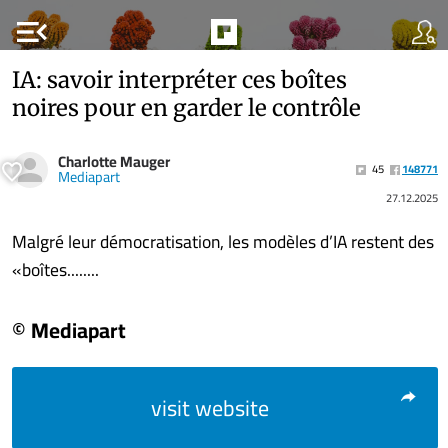
menu_open
IA: savoir interpréter ces boîtes
noires pour en garder le contrôle
Charlotte Mauger
45
148771
Mediapart
27.12.2025
Malgré leur démocratisation, les modèles d’IA restent des
«boîtes........
© Mediapart
visit website