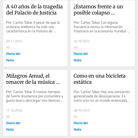
A 40 años de la tragedia 
¿Estamos frente a un 
del Palacio de Justicia
posible colapso 
financiero?
Por: Carlos Tobar A pesar de que la 
Por: Carlos Tobar Con alguna 
violencia endémica ha sido una 
frecuencia reviso la información 
característica en la historia de 
financiera en la economía mundial. 
Colombia que ha hecho un daño 
Casi que a diario hago seguimiento a 
inmenso al...
la evolución...
05.11.2025
29.10.2025
40
40
Diario del
Diario del
Huila
Huila
Milagros Amud, el 
Como en una bicicleta 
renacer de la música 
estática
tradicional argentina
Por: Carlos Tobar En estos tiempos 
Por: Carlos Tobar Hay una sensación 
de fuerte disonancia por costumbre y 
generalizada de desesperanza. Es 
gusto busco descargar mis tensiones 
como vivir en un mundo estancado, 
escuchando música. Sentado frente a 
sin movimiento. Donde nada parece 
mi...
fluir. Se...
15.10.2025
08.10.2025
50
40
Diario del
Diario del
Huila
Huila