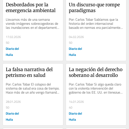
Desbordados por la 
Un discurso que rompe 
emergencia ambiental
paradigmas
Llevamos más de una semana 
Por: Carlos Tobar Sabíamos que la 
viendo imágenes sobrecogedoras de 
historia del orden internacional 
las inundaciones en el departamento 
basado en normas era parcialmente 
de Córdoba y sus alrededores. Cerca 
falsa, que los más fuertes se eximían 
de 100.000...
cuando...
17.02.2026
04.02.2026
50
50
Diario del
Diario del
Huila
Huila
La falsa narrativa del 
La negación del derecho 
petrismo en salud
soberano al desarrollo
Por: Carlos Tobar El colapso del 
Por: Carlos Tobar Si algo queda claro 
sistema de salud era cosa de tiempo. 
con la violenta intervención del 
Hace más de un año vengo llamando 
gobierno de los EE. UU. en Venezuela 
la atención por el desenfoque brutal 
es que, desde siempre, a los países 
que el...
y...
28.01.2026
14.01.2026
50
40
Diario del
Diario del
Huila
Huila