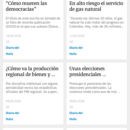
“Cómo mueren las 
En alto riesgo el servicio 
democracias”
de gas natural
El título de este escrito es tomado de 
“Durante los últimos 50 años, el gas 
un libro de reciente publicación 
natural ha sido motor del progreso en 
(2020) en el que sus autores (Steven 
Colombia. Hoy, más de 36 millones 
Levitsky y Daniel Ziblatt) llaman la...
de colombianos se benefician del...
19.05.2026
12.05.2026
20
40
Diario del
Diario del
Huila
Huila
¿Cómo va la producción 
Unas elecciones 
regional de bienes y 
presidenciales 
servicios?
acorraladas por la 
Por disciplina intelectual con alguna 
Preocupa el panorama de las 
violencia
periodicidad reviso las estadísticas 
elecciones presidenciales. La 
oficiales del PIB regional. Se supone 
violencia ronda como ave de mal 
que por este mes de mayo el Dane...
agüero amenazando el transcurso de 
las mismas. Los...
09.05.2026
28.04.2026
20
50
Diario del
Diario del
Huila
Huila