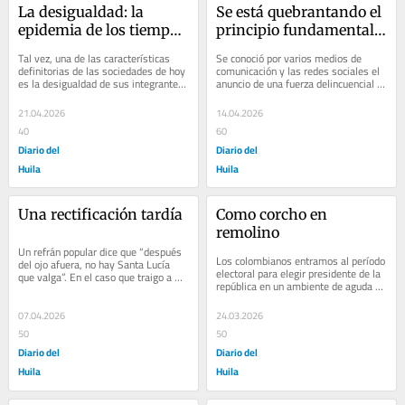
La desigualdad: la 
Se está quebrantando el 
epidemia de los tiempos 
principio fundamental 
que corren
de la democracia: el 
Tal vez, una de las características 
Se conoció por varios medios de 
derecho a la igualdad
definitorias de las sociedades de hoy 
comunicación y las redes sociales el 
es la desigualdad de sus integrantes. 
anuncio de una fuerza delincuencial 
Un dato de un informe reciente, “el...
armada, el ELN, de que votarán y...
21.04.2026
14.04.2026
40
60
Diario del
Diario del
Huila
Huila
Una rectificación tardía
Como corcho en 
remolino
Un refrán popular dice que “después 
Los colombianos entramos al período 
del ojo afuera, no hay Santa Lucía 
electoral para elegir presidente de la 
que valga”. En el caso que traigo a 
república en un ambiente de aguda 
colación el daño está hecho, pero...
confrontación. Es evidente que los...
07.04.2026
24.03.2026
50
50
Diario del
Diario del
Huila
Huila