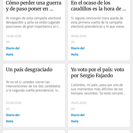
Cómo perder una guerra 
En el ocaso de los 
y de paso poner en 
caudillos es la hora de 
peligro un imperio
los partidos
Al margen de esta campaña electoral 
Si alguna conclusión clara queda de 
desapacible y jarta se están jugando 
esta primera vuelta de la campaña 
posiciones de gran importancia en la 
electoral presidencial y lo que viene 
confrontación mundial por el poder....
de la segunda vuelta, es el ocaso...
16.06.2026
09.06.2026
20
20
Diario del
Diario del
Huila
Huila
Un país desgraciado
Yo voto por el país: voto 
por Sergio Fajardo
Yo no sé si ustedes vieron las 
Colombia, mi país, pasa por uno de 
intervenciones de los dos candidatos 
sus momentos más difíciles de los 
a la segunda vuelta presidencial, Iván 
tiempos recientes. Se está cerrando 
Cepeda y Abelardo de la Espriella,...
un ciclo en el que múltiples factores...
02.06.2026
26.05.2026
40
40
Diario del
Diario del
Huila
Huila