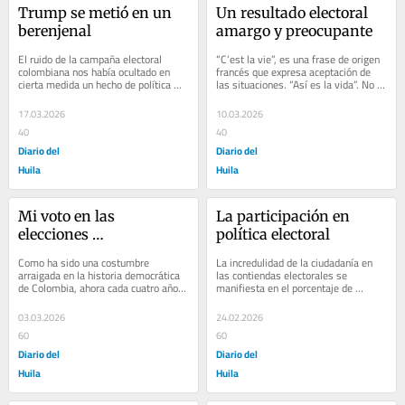
Trump se metió en un 
Un resultado electoral 
berenjenal
amargo y preocupante
El ruido de la campaña electoral 
“C’est la vie”, es una frase de origen 
colombiana nos había ocultado en 
francés que expresa aceptación de 
cierta medida un hecho de política 
las situaciones. “Así es la vida”. No 
internacional de inmensa gravedad: 
podemos darles vueltas a...
la...
17.03.2026
10.03.2026
40
40
Diario del
Diario del
Huila
Huila
Mi voto en las 
La participación en 
elecciones 
política electoral
parlamentarias del 
Como ha sido una costumbre 
La incredulidad de la ciudadanía en 
domingo
arraigada en la historia democrática 
las contiendas electorales se 
de Colombia, ahora cada cuatro años, 
manifiesta en el porcentaje de 
un número importante de ciudadanos 
participación histórica en las 
acudimos a...
mismas: un 45% del...
03.03.2026
24.02.2026
60
60
Diario del
Diario del
Huila
Huila