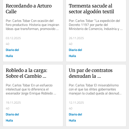
Recordando a Arturo 
Tormenta sacude al 
Calle
sector algodón textil
Por: Carlos Tobar Con ocasión del 
Por: Carlos Tobar “La expedición del 
foro productivo: Historia que inspiran 
Decreto 1197 por parte del 
Ideas que transforman, promovido 
Ministerio de Comercio, Industria y 
por el Senado de la República en 
Turismo desató una tormenta esta 
cabeza de...
semana que...
03.12.2025
26.11.2025
40
40
Diario del
Diario del
Huila
Huila
Robledo a la carga: 
Un par de contratos 
Sobre el Cambio 
desnudan la 
Climático y la 
mediocridad 
Por: Carlos Tobar En un esfuerzo 
Por: Carlos Tobar El miserabilismo 
Transición energética
administrativa de la 
intelectual que lo diferencia el 
con el que las élites gobernantes 
exsenador Jorge Enrique Robledo 
manejan la ciudad queda al desnudo 
ciudad
vuelve a la liza política. Ha publicado 
en dos hechos recientes: el convenio 
otro de sus...
de la...
19.11.2025
12.11.2025
40
40
Diario del
Diario del
Huila
Huila