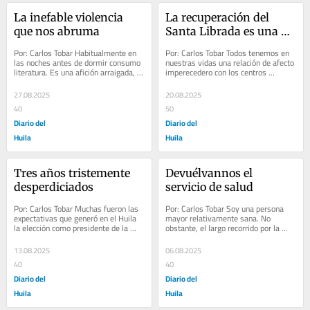
La inefable violencia 
La recuperación del 
que nos abruma
Santa Librada es una 
cuestión de honor
Por: Carlos Tobar Habitualmente en 
Por: Carlos Tobar Todos tenemos en 
las noches antes de dormir consumo 
nuestras vidas una relación de afecto 
literatura. Es una afición arraigada, 
imperecedero con los centros 
tanto que se vuelve una necesidad. 
educativos donde nos formamos. Yo, 
En mi...
por ejemplo,...
27.08.2025
20.08.2025
40
50
Diario del
Diario del
Huila
Huila
Tres años tristemente 
Devuélvannos el 
desperdiciados
servicio de salud
Por: Carlos Tobar Muchas fueron las 
Por: Carlos Tobar Soy una persona 
expectativas que generó en el Huila 
mayor relativamente sana. No 
la elección como presidente de la 
obstante, el largo recorrido por la 
república de Gustavo Petro. Aunque 
vida deja en todo organismo secuelas 
no...
naturales. Con...
13.08.2025
06.08.2025
40
40
Diario del
Diario del
Huila
Huila