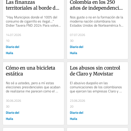
Las finanzas 
Colombia en los 250 
territoriales al borde del 
años de independencia 
colapso
de los EE. UU.
“Hay Municipios donde el 100% del 
Nos guste o no en la formación de la 
consumo de cigarrillo es ilegal…” 
moderna nación colombiana los 
Didier Tavera FND 2024 Para volver 
Estados Unidos de Norteamérica ha 
a la dura realidad de la vida 
tenido un influjo importante. Para 
cotidiana...
bien y para...
14.07.2026
07.07.2026
10
30
Diario del
Diario del
Huila
Huila
Cómo en una bicicleta 
Los abusos sin control 
estática
de Claro y Movistar
No sé a ustedes, pero a mí estas 
El abusivo duopolio en las 
elecciones presidenciales que acaban 
comunicaciones de los colombianos 
de realizarse me parecen como el 
que ejercen las empresas Claro y 
ejercicio en una bicicleta estática. No 
Movistar es insoportable. Tiene 
solo...
usted que sufrir los...
30.06.2026
23.06.2026
30
20
Diario del
Diario del
Huila
Huila