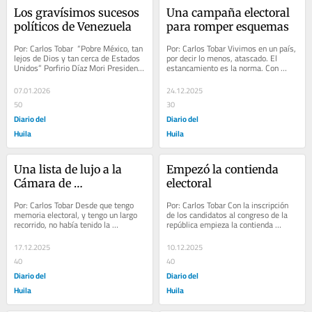
Los gravísimos sucesos 
Una campaña electoral 
políticos de Venezuela
para romper esquemas
Por: Carlos Tobar  “Pobre México, tan 
Por: Carlos Tobar Vivimos en un país, 
lejos de Dios y tan cerca de Estados 
por decir lo menos, atascado. El 
Unidos” Porfirio Díaz Mori Presidente 
estancamiento es la norma. Con 
de México de 1876 a 1911 ...
contadas excepciones la generalidad 
de los...
07.01.2026
24.12.2025
50
30
Diario del
Diario del
Huila
Huila
Una lista de lujo a la 
Empezó la contienda 
Cámara de 
electoral
Representantes
Por: Carlos Tobar Desde que tengo 
Por: Carlos Tobar Con la inscripción 
memoria electoral, y tengo un largo 
de los candidatos al congreso de la 
recorrido, no había tenido la 
república empieza la contienda 
oportunidad de votar por una lista a 
electoral del año 2026. Con este 
la Cámara...
primer...
17.12.2025
10.12.2025
40
40
Diario del
Diario del
Huila
Huila