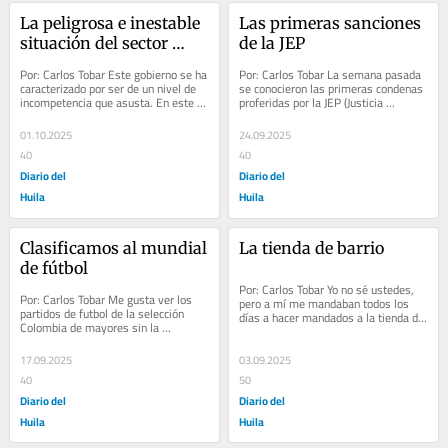
La peligrosa e inestable 
Las primeras sanciones 
situación del sector 
de la JEP
energético
Por: Carlos Tobar Este gobierno se ha 
Por: Carlos Tobar La semana pasada 
caracterizado por ser de un nivel de 
se conocieron las primeras condenas 
incompetencia que asusta. En este 
proferidas por la JEP (Justicia 
sentido el daño que ha hecho en 
Especial para la Paz) en dos de los 
muchos...
macrocasos...
01.10.2025
24.09.2025
40
40
Diario del
Diario del
Huila
Huila
Clasificamos al mundial 
La tienda de barrio
de fútbol
Por: Carlos Tobar Yo no sé ustedes, 
Por: Carlos Tobar Me gusta ver los 
pero a mí me mandaban todos los 
partidos de futbol de la selección 
días a hacer mandados a la tienda de 
Colombia de mayores sin la 
la esquina: “Vaya donde la mona y 
compañía de nadie. Por una razón 
pida 2...
muy sencilla: me...
17.09.2025
03.09.2025
40
50
Diario del
Diario del
Huila
Huila