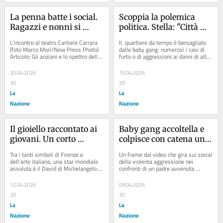
La penna batte i social. 
Scoppia la polemica 
Ragazzi e nonni si 
politica. Stella: "Città 
incontrano dopo mesi 
allo sbando". Giorgio: 
L'incontro al teatro Cartiere Carrara 
Il. quartiere da tempo è bersagliato 
passati a scriversi
"Fallimento del 
(foto Marco Mori/New Press Photo) 
dalle baby gang: numerosi i casi di 
Articolo: Gli anziani e lo spettro della 
furto o di aggressioni ai danni di altri 
Governo"
povertà: redditi miseri, uno su...
giovani Articolo: Scintille fra...
20.04.2026
15.04.2026
30
20
La
La
Nazione
Nazione
Il gioiello raccontato ai 
Baby gang accoltella e 
giovani. Un corto 
colpisce con catena un 
animato su Buonarroti
padre davanti al bimbo, 
Tra i tanti simboli di Firenze e 
Un frame dal video che gira sui social 
choc a Firenze
dell’arte italiana, una star mondiale 
della violenta aggressione nei 
assoluta è il David di Michelangelo. 
confronti di un padre avvenuta 
La celebre... Articolo: Il ’Nastro...
all'Isolotto Articolo: Sarà l’estate 
del...
12.04.2026
09.04.2026
20
30
La
La
Nazione
Nazione