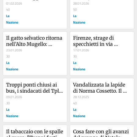
picchiata alla stazione: 
01.02.2026
all’hotel Indiano. Vite 
28.01.2026
“Due angeli mi hanno 
40
tra baracche e rifiuti. Il 
50
salvata”
La
rione: “Qui è il far west”
La
Nazione
Nazione
Il gatto selvatico ritorna 
Firenze, strage di 
nell’Alto Mugello: 
specchietti in via 
documentata con foto la 
23.01.2026
Pisana, la rabbia dei 
17.01.2026
presenza
30
residenti
30
La
La
Nazione
Nazione
Troppi ponti chiusi ai 
Vandalizzata la lapide 
bus, i sindacati del Tpl 
di Norma Cossetto. Il 
scrivono al Comune
09.01.2026
Comitato 10 Febbraio: "È 
28.12.2025
30
un oltraggio"
40
La
La
Nazione
Nazione
Il tabaccaio con le spalle 
Cosa fare con gli avanzi 