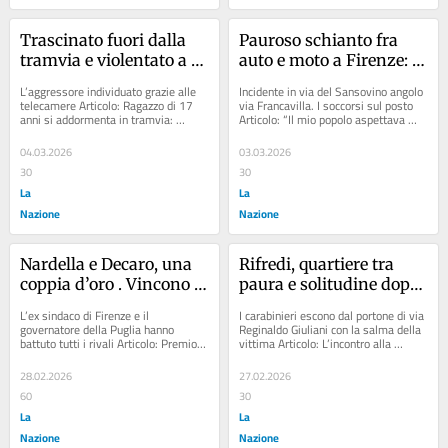
Trascinato fuori dalla 
Pauroso schianto fra 
tramvia e violentato a 17 
auto e moto a Firenze: 
anni, è scontro politico. 
un ferito grave. Mezzi 
L’aggressore individuato grazie alle 
Incidente in via del Sansovino angolo 
Renzi: “Serve la certezza 
distrutti
telecamere Articolo: Ragazzo di 17 
via Francavilla. I soccorsi sul posto 
anni si addormenta in tramvia: 
Articolo: “Il mio popolo aspettava 
della pena”
trascinato fuori e violentato. Orrore 
quegli aerei”. Leila, l’attivista...
a...
04.03.2026
03.03.2026
30
30
La
La
Nazione
Nazione
Nardella e Decaro, una 
Rifredi, quartiere tra 
coppia d’oro . Vincono il 
paura e solitudine dopo 
Sanremo (semiserio) dei 
il delitto: “Qui la sera 
L’ex sindaco di Firenze e il 
I carabinieri escono dal portone di via 
politici
non esce più nessuno”
governatore della Puglia hanno 
Reginaldo Giuliani con la salma della 
battuto tutti i rivali Articolo: Premio 
vittima Articolo: L’incontro alla 
alle coppie d’oro e d’argento. Franca 
stazione, i coltelli,...
e...
28.02.2026
27.02.2026
60
30
La
La
Nazione
Nazione