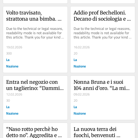
Volto travisato, 
Addio prof Bechelloni. 
strattona una bimba. 
Decano di sociologia e 
Mamma la trattiene: 
degli studi sui media
Due to the technical or legal reasons, 
Due to the technical or legal reasons, 
aggressore in fuga
readability mode is not available for 
readability mode is not available for 
this article. Thank you for your kind 
this article. Thank you for your kind 
understanding.
understanding.
19.02.2026
16.02.2026
300
20
La
La
Nazione
Nazione
Entra nel negozio con 
Nonna Bruna e i suoi 
un taglierino: “Dammi 
104 anni d’oro. “La mia 
quello che c'è in cassa”. 
12.02.2026
Firenze lunga un 
09.02.2026
Rapina a Firenze, paura 
30
secolo”
20
in via del Pollaiolo
La
La
Nazione
Nazione
“Naso rotto perchè ho 
La nuova terra dei 
detto no”. Aggredita e 
fuochi, benvenuti 