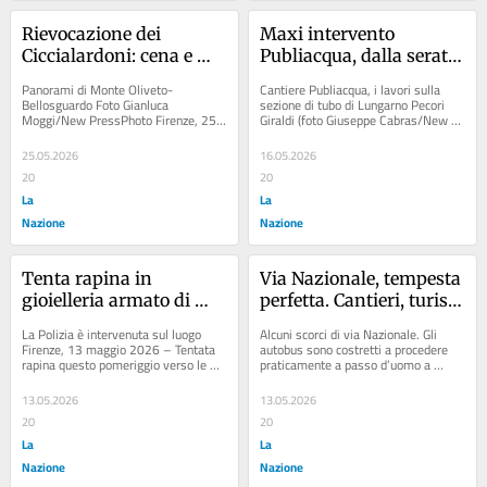
Rievocazione dei 
Maxi intervento 
Ciccialardoni: cena e 
Publiacqua, dalla serata 
passeggiata nella storia 
di sabato lento ritorno 
Panorami di Monte Oliveto-
Cantiere Publiacqua, i lavori sulla 
a Monte Oliveto
alla normalità. 
Bellosguardo Foto Gianluca 
sezione di tubo di Lungarno Pecori 
Moggi/New PressPhoto Firenze, 25 
Giraldi (foto Giuseppe Cabras/New 
L’intoppo della valvola 
maggio 2026 – Una passeggiata tra 
Press Photo) Articolo: Lavori...
rotta
storia, panorami e misteri...
25.05.2026
16.05.2026
20
20
La
La
Nazione
Nazione
Tenta rapina in 
Via Nazionale, tempesta 
gioielleria armato di 
perfetta. Cantieri, turisti 
coltello: messo in fuga 
e bus in coda: arrivare 
La Polizia è intervenuta sul luogo 
Alcuni scorci di via Nazionale. Gli 
dalle urla e dai 
in stazione è un’odissea
Firenze, 13 maggio 2026 – Tentata 
autobus sono costretti a procedere 
rapina questo pomeriggio verso le 
praticamente a passo d’uomo a 
commerci
16,30 alla gioielleria orologeria...
causa del traffico e dei turisti che...
13.05.2026
13.05.2026
20
20
La
La
Nazione
Nazione