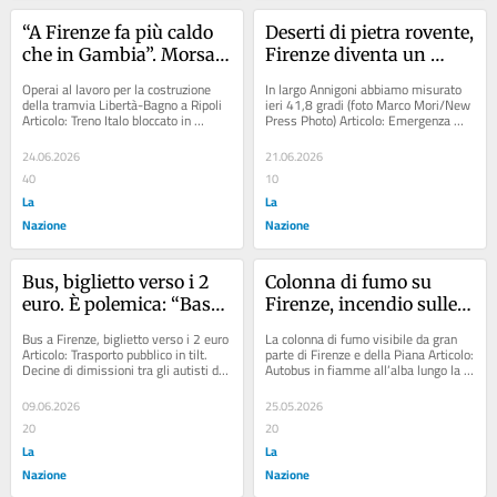
“A Firenze fa più caldo 
Deserti di pietra rovente, 
che in Gambia”. Morsa 
Firenze diventa un 
d’afa, solleone e fatica, 
forno. La difesa: 
Operai al lavoro per la costruzione 
In largo Annigoni abbiamo misurato 
la strategia degli 
riportare il verde. Ecco 
della tramvia Libertà-Bagno a Ripoli 
ieri 41,8 gradi (foto Marco Mori/New 
Articolo: Treno Italo bloccato in 
Press Photo) Articolo: Emergenza 
uomini-tram: “Salvi 
dove togliere l’asfalto
galleria: “Niente aria condizionata 
caldo, il meteorologo Lombroso: 
grazie ai turni brevi”
né...
“L’ondata...
24.06.2026
21.06.2026
40
10
La
La
Nazione
Nazione
Bus, biglietto verso i 2 
Colonna di fumo su 
euro. È polemica: “Basta 
Firenze, incendio sulle 
rincari, servono 
colline di Careggi
Bus a Firenze, biglietto verso i 2 euro 
La colonna di fumo visibile da gran 
controlli. Molti non 
Articolo: Trasporto pubblico in tilt. 
parte di Firenze e della Piana Articolo: 
Decine di dimissioni tra gli autisti di 
Autobus in fiamme all’alba lungo la 
pagano la corsa”
bus: "Il sistema va...
FiPiLi, arrivano i vigili del fuoco...
09.06.2026
25.05.2026
20
20
La
La
Nazione
Nazione