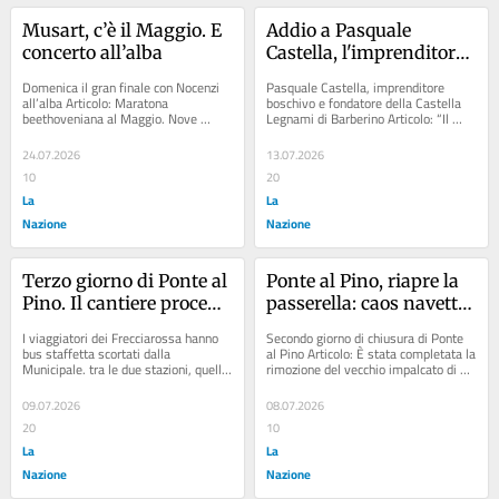
Musart, c’è il Maggio. E 
Addio a Pasquale 
concerto all’alba
Castella, l'imprenditore 
che ha dato un futuro ai 
Domenica il gran finale con Nocenzi 
Pasquale Castella, imprenditore 
boschi del Mugello
all’alba Articolo: Maratona 
boschivo e fondatore della Castella 
beethoveniana al Maggio. Nove 
Legnami di Barberino Articolo: “Il 
sinfonie per sognare ancora Articolo: 
bosco brucia”, chiama i vigili del fuoco 
La Festa della...
e...
24.07.2026
13.07.2026
10
20
La
La
Nazione
Nazione
Terzo giorno di Ponte al 
Ponte al Pino, riapre la 
Pino. Il cantiere procede 
passerella: caos navette 
nei tempi. Ma è 
per i regionali. “Tempi 
I viaggiatori dei Frecciarossa hanno 
Secondo giorno di chiusura di Ponte 
polemica sulle navette
lunghi, nessun 
bus staffetta scortati dalla 
al Pino Articolo: È stata completata la 
Municipale. tra le due stazioni, quelli 
rimozione del vecchio impalcato di 
rimborso”
dei regionali no Terzo giorno della 
Ponte al Pino, cavalcaferrovia nel...
prima...
09.07.2026
08.07.2026
20
10
La
La
Nazione
Nazione