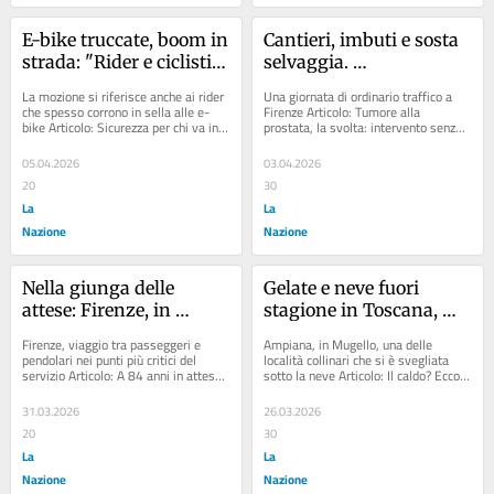
E-bike truccate, boom in 
Cantieri, imbuti e sosta 
strada: "Rider e ciclisti, 
selvaggia. 
così si rischia". Mozione 
“Accumuliamo ritardi 
La mozione si riferisce anche ai rider 
Una giornata di ordinario traffico a 
per il piano di controlli
ovunque, e i passeggeri 
che spesso corrono in sella alle e-
Firenze Articolo: Tumore alla 
bike Articolo: Sicurezza per chi va in 
prostata, la svolta: intervento senza 
s’infuriano con noi”
bici, parte la campagna...
tagli, senza dolore e con un recupero 
lampo...
05.04.2026
03.04.2026
20
30
La
La
Nazione
Nazione
Nella giunga delle 
Gelate e neve fuori 
attese: Firenze, in 
stagione in Toscana, 
viaggio con il popolo 
agricoltori in allarme 
Firenze, viaggio tra passeggeri e 
Ampiana, in Mugello, una delle 
degli autobus: “Disagi 
per le fioriture
pendolari nei punti più critici del 
località collinari che si è svegliata 
servizio Articolo: A 84 anni in attesa 
sotto la neve Articolo: Il caldo? Ecco 
continui”. Ecco le linee 
per 90 minuti alla fermata del bus:...
quando è previsto il suo ritorno:...
più sofferenti
31.03.2026
26.03.2026
20
30
La
La
Nazione
Nazione