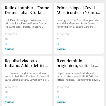
Rullo di tamburi . Frame 
Prima e dopo il Covid. 
Drums Italia. E tutta 
Misericordie in 10 anni: 
Firenze balla
"800mila emergenze"
Dal 15 al 17 maggio arriva per la 
I protagonisti dell’iniziativa per i dieci 
prima volta a Firenze Frame Drums 
anni delle Misericordie dell’area 
Italia Articolo: Firenze, in scena 
fiorentina ieri al teatro Cartiere 
‘Rhythm Of The Dance’: viaggio tra 
Carrara Articolo: I numeri della...
musiche...
12.05.2026
10.05.2026
20
20
La
La
Nazione
Nazione
Repulisti viadotto 
Il condominio 
Indiano. Addio detriti e 
prigioniero, scatta la 
sporcizia: "Qui il parco 
pulizia forzata di una 
Un momento degli interventi di ieri 
La pulizia a Campo di Marte e il 
Florentia"
appartamento. “Basta 
sotto il viadotto all’Indiano Articolo: Il 
terrazzo strapieno di rifiuti Articolo: 
parco urbano si farà. Lavori al via a 
Affitto ingiusto, il condominio deve 
vivere tra spaccio e 
fine mese Articolo: Finiti i...
restituire 100mila euro al fioraio 
rifiuti”
nel...
24.04.2026
22.04.2026
20
20
La
La
Nazione
Nazione