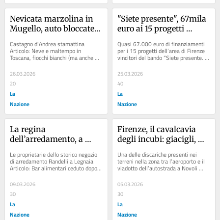
Nevicata marzolina in 
"Siete presente", 67mila 
Mugello, auto bloccate: 
euro ai 15 progetti 
fino a 70 centimetri di 
vincitori
Castagno d'Andrea stamattina 
Quasi 67.000 euro di finanziamenti 
coltre bianca
Articolo: Neve e maltempo in 
per i 15 progetti dell’area di Firenze 
Toscana, fiocchi bianchi (ma anche 
vincitori del bando “Siete presente. 
pioggia e grandine) a primavera. 
Giovani e associazionismo”,......
Scatta l’allerta...
26.03.2026
25.03.2026
20
40
La
La
Nazione
Nazione
La regina 
Firenze, il cavalcavia 
dell’arredamento, a 
degli incubi: giacigli, 
Firenze chiude lo storico 
rifiuti, zero regole, “Qui 
Le proprietarie dello storico negozio 
Una delle discariche presenti nei 
Randelli: “I costi sono 
la notte vince la paura”
di arredamento Randelli a Legnaia 
terreni nella zona tra l’aeroporto e il 
Articolo: Bar alimentari ceduto dopo 
viadotto dell’autostrada a Novoli 
troppo alti”
22 anni. E ora al suo posto riaprirà 
Articolo: Ragazzo di 17 anni si...
un...
09.03.2026
05.03.2026
30
30
La
La
Nazione
Nazione