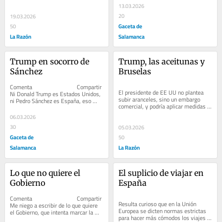
defensa, energía, digitalización y...
13.03.2026
20
19.03.2026
Gaceta de
50
La Razón
Salamanca
Trump en socorro de 
Trump, las aceitunas y 
Sánchez
Bruselas
Comenta                              Compartir         
El presidente de EE UU no plantea 
Ni Donald Trump es Estados Unidos, 
subir aranceles, sino un embargo 
ni Pedro Sánchez es España, eso 
comercial, y podría aplicar medidas 
está claro. Pero...
solo a España de forma unilateral, 
06.03.2026
como...
30
05.03.2026
Gaceta de
50
Salamanca
La Razón
Lo que no quiere el 
El suplicio de viajar en 
Gobierno
España
Comenta                              Compartir         
Resulta curioso que en la Unión 
Me niego a escribir de lo que quiere 
Europea se dicten normas estrictas 
el Gobierno, que intenta marcar la 
para hacer más cómodos los viajes 
agenda mediática y...