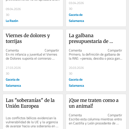
03.04.2026
solo de los cuatro presupuestos 
anuales que tocarían
30
09.04.2026
Gaceta de
30
La Razón
Salamanca
Viernes de dolores y 
La galbana 
torrijas
presupuestaria de 
Sánchez
Comenta                              Compartir         
Comenta                              Compartir         
En mi infancia y juventud el Viernes 
Primero, la definición de galbana de 
de Dolores suponía el comienzo 
la RAE: «pereza, desidia o poca gana 
oficioso de la Semana...
de hacer algo»....
27.03.2026
20.03.2026
30
30
Gaceta de
Gaceta de
Salamanca
Salamanca
Las "soberanías" de la 
¡Que me traten como a 
Unión Europea
un animal!
Comenta                              Compartir         
Los conflictos bélicos evidencian la 
Escribo esta columna mientras entro 
vulnerabilidad de la UE y la urgencia 
en Castilla y León procedente de 
de avanzar hacia una soberanía en 
Galicia, en uno de los...