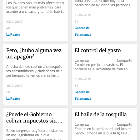
Tenía previsto escribir hoy de la 
Los jóvenes son los más afectados y 
necesidad de ayudar a las personas 
los que tienen más problemas para 
que han sufrido una...
acceder a una casa, y también habría 
17.04.2026
que preocuparse por la carga de la...
30
23.04.2026
Gaceta de
40
La Razón
Salamanca
Pero, ¿hubo alguna vez 
El control del gasto
un apagón?
Comenta                              Compartir         
Comienzo por los desastres. El 
A fecha de hoy, casi un año después, 
primero es el accidente de tren en la 
los consumidores y ciudadanos de a 
provincia de Córdoba...
pie tampoco tenemos claras las 
10.04.2026
causas principales de lo sucedido
30
16.04.2026
Gaceta de
50
La Razón
Salamanca
¿Puede el Gobierno 
El baile de la rosquilla
cobrar impuestos sin 
Comenta                              Compartir         
Presupuestos?
Escribo en la media tarde del Jueves 
Salvo sorpresa mayúscula, estamos 
Santo, jornada en la que la Iglesia 
en una legislatura en la que 
Católica celebra...
previsiblemente no se aprobará uno 