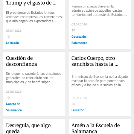
Trump y el gasto de 
Fueron un cuerpo clave en la 
Sánchez
administración de aquellos vastos 
El presidente de Estados Unidos 
territorios del suroeste de Estados 
amenaza con represalias comerciales 
Unidos
que aún pagan los exportadores 
03.07.2026
españoles; mientras que Sánchez 
eleva el techo...
10
09.07.2026
Gaceta de
10
La Razón
Salamanca
Cuestión de 
Carlos Cuerpo, otro 
desconfianza
sanchista hasta la 
médula
Sé lo que no sucederá: las elecciones 
El ministro de Economía no ha dejado 
generales no coincidirán con las 
escapar la ocasión para poner a sus 
municipales y no habrá súper 
afines y a los de sus socios en la 
domingo electoral
Comisión Nacional de los Mercados y 
26.06.2026
la...
10
25.06.2026
Gaceta de
20
Salamanca
La Razón
Desregula, que algo 
Amén a la Escuela de 
queda
Salamanca