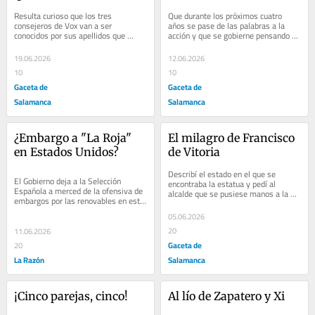
Resulta curioso que los tres 
Que durante los próximos cuatro 
consejeros de Vox van a ser 
años se pase de las palabras a la 
conocidos por sus apellidos que 
acción y que se gobierne pensando en 
comienzan por «P»
las personas
19.06.2026
12.06.2026
10
10
Gaceta de
Gaceta de
Salamanca
Salamanca
¿Embargo a "La Roja" 
El milagro de Francisco 
en Estados Unidos?
de Vitoria
Describí el estado en el que se 
El Gobierno deja a la Selección 
encontraba la estatua y pedí al 
Española a merced de la ofensiva de 
alcalde que se pusiese manos a la 
embargos por las renovables en este 
obra
país, que es uno de los anfitriones 
05.06.2026
del...
20
11.06.2026
Gaceta de
20
La Razón
Salamanca
¡Cinco parejas, cinco!
Al lío de Zapatero y Xi