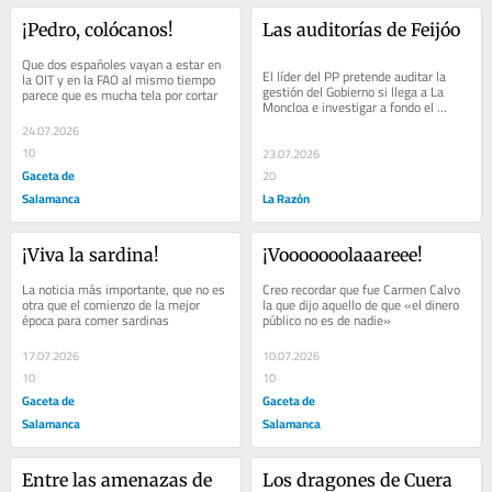
¡Pedro, colócanos!
Las auditorías de Feijóo
Que dos españoles vayan a estar en 
El líder del PP pretende auditar la 
la OIT y en la FAO al mismo tiempo 
gestión del Gobierno si llega a La 
parece que es mucha tela por cortar
Moncloa e investigar a fondo el 
rescate de la aerolínea Plus Ultra
24.07.2026
10
23.07.2026
Gaceta de
20
Salamanca
La Razón
¡Viva la sardina!
¡Vooooooolaaareee!
La noticia más importante, que no es 
Creo recordar que fue Carmen Calvo 
otra que el comienzo de la mejor 
la que dijo aquello de que «el dinero 
época para comer sardinas
público no es de nadie»
17.07.2026
10.07.2026
10
10
Gaceta de
Gaceta de
Salamanca
Salamanca
Entre las amenazas de 
Los dragones de Cuera