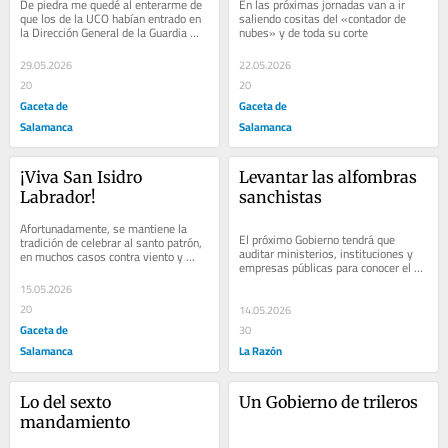
De piedra me quedé al enterarme de 
En las próximas jornadas van a ir 
que los de la UCO habían entrado en 
saliendo cositas del «contador de 
la Dirección General de la Guardia 
nubes» y de toda su corte
Civil para investigar
29.05.2026
22.05.2026
20
20
Gaceta de
Gaceta de
Salamanca
Salamanca
¡Viva San Isidro 
Levantar las alfombras 
Labrador!
sanchistas
Afortunadamente, se mantiene la 
El próximo Gobierno tendrá que 
tradición de celebrar al santo patrón, 
auditar ministerios, instituciones y 
en muchos casos contra viento y 
empresas públicas para conocer el 
marea
alcance de los excesos del sanchismo
15.05.2026
20
14.05.2026
Gaceta de
30
Salamanca
La Razón
Lo del sexto 
Un Gobierno de trileros
mandamiento