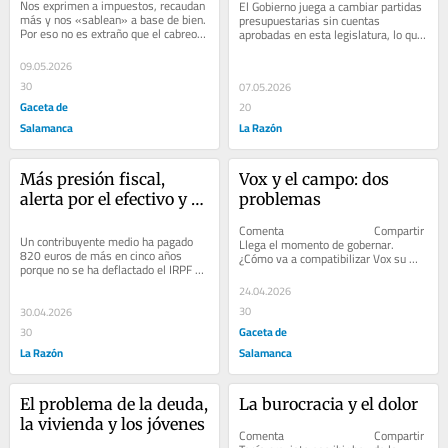
Nos exprimen a impuestos, recaudan 
El Gobierno juega a cambiar partidas 
más y nos «sablean» a base de bien. 
presupuestarias sin cuentas 
Por eso no es extraño que el cabreo 
aprobadas en esta legislatura, lo que 
sea monumental
obligará a intervenir a los de 
Bruselas
09.05.2026
30
07.05.2026
Gaceta de
20
Salamanca
La Razón
Más presión fiscal, 
Vox y el campo: dos 
alerta por el efectivo y 
problemas
un Gobierno ajeno al 
Comenta                              Compartir         
malestar económico
Un contribuyente medio ha pagado 
Llega el momento de gobernar. 
820 euros de más en cinco años 
¿Cómo va a compatibilizar Vox su 
porque no se ha deflactado el IRPF y 
apoyo al campo, la...
no se ha tenido en cuenta la inflación
24.04.2026
30
30.04.2026
Gaceta de
30
La Razón
Salamanca
El problema de la deuda, 
La burocracia y el dolor
la vivienda y los jóvenes
Comenta                              Compartir         