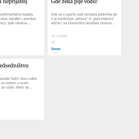
 neprijatelj
Gde zeka pije vodu?
entimentalna budala, 
Dok se u sportu vodi seriozna polemika da 
ukus razuđen i površan 
li je korišćenje „zečeva“ ili „pejsmejkera“ 
nicu, ipak nikakvu 
etično i sa stanovišta rezultata stvarno 
osećam što...
potrebno,...
13.12.2025
20
Danas
redsedništvu
andar Vučić novu video 
 za stolom u svom 
 za ručak, hiteći da 
uku svom narodu,...