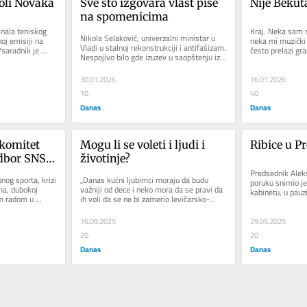
oli Novaka
Sve što izgovara vlast piše 
Nije Bekuta
na spomenicima
nala teniskog 
Kraj. Neka sam s
Nikola Selaković, univerzalni ministar u 
oj emisiji na 
neka mi muzički 
Vladi u stalnoj rekonstrukciji i antifašizam. 
/saradnik je 
često prelazi gra
Nespojivo bilo gde izuzev u saopštenju iz 
...
satisfakciju ne 
sedišta SNS-a....
30.01.2026
16.01.2026
10
40
Danas
Danas
komitet 
Mogu li se voleti i ljudi i 
Ribice u P
dbor SNS-
životinje?
Predsednik Aleks
nog sporta, krizi 
„Danas kućni ljubimci moraju da budu 
poruku snimio je
ma, dubokoj 
važniji od dece i neko mora da se pravi da 
kabinetu, u pauzi
im radom u 
ih voli da se ne bi zamerio levičarsko-
pošalje novu por
.
liberalnim krugovima“,...
16.09.2025
29.05.2025
20
20
Danas
Danas