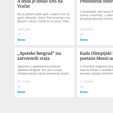
A onda je došao SNS na 
Predsednik (ne)v
Vračar
U ponedeljak, dan nakon fi
Bio je jednom jedan park u kojem smo se 
turnira u Australiji, u udarn
igrali, odrastali, starili. Park kroz koji smo 
privatnoj televiziji vlasnik
dolazili u školu, vraćali se sa posla, čitali 
nebrojeno puta emitovao je
lekarsku...
18.03.2026
05.02.2026
10
20
Danas
Danas
„Apoteke Beograd“ iza 
Kada Olimpijski 
zatvorenih vrata
postane Mesni o
a
Zaposleni u apotekarskoj ustanovi 
U očevidnoj stagnaciji ekip
„Apoteka Beograd“ prvi put u svojoj 
koja se očituje u rezultati
višedecenijskoj istoriji poslovanja stupili 
provaliji nastaloj stihijsk
su u četvrtak u štrajk. Apeli...
klubovima, bez značajnog..
01.11.2025
11.10.2025
30
20
Danas
Danas