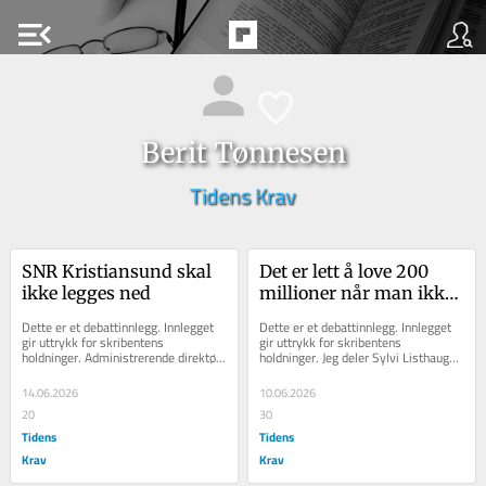
menu_open
Berit Tønnesen
Tidens Krav
SNR Kristiansund skal 
Det er lett å love 200 
ikke legges ned
millioner når man ikke 
trenger flertall
Dette er et debattinnlegg. Innlegget 
Dette er et debattinnlegg. Innlegget 
gir uttrykk for skribentens 
gir uttrykk for skribentens 
holdninger. Administrerende direktør 
holdninger. Jeg deler Sylvi Listhaugs 
i Helse Møre og Romsdal begrunner 
bekymring for utviklingen i Helse 
nå en mulig...
Møre og...
14.06.2026
10.06.2026
20
30
Tidens
Tidens
Krav
Krav