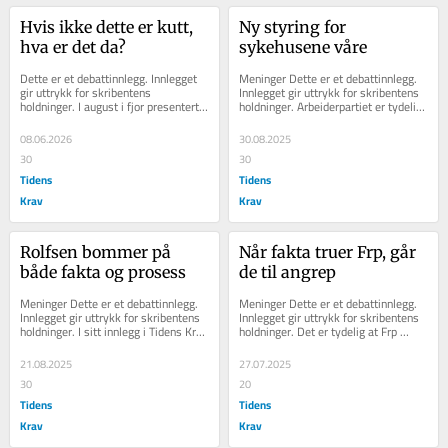
Hvis ikke dette er kutt, 
Ny styring for 
hva er det da?
sykehusene våre
Dette er et debattinnlegg. Innlegget 
Meninger Dette er et debattinnlegg. 
gir uttrykk for skribentens 
Innlegget gir uttrykk for skribentens 
holdninger. I august i fjor presenterte 
holdninger. Arbeiderpartiet er tydelig 
helseminister Jan Christian Vestre...
i sitt program; Vi ønsker en...
08.06.2026
30.08.2025
30
30
Tidens
Tidens
Krav
Krav
Rolfsen bommer på 
Når fakta truer Frp, går 
både fakta og prosess
de til angrep
Meninger Dette er et debattinnlegg. 
Meninger Dette er et debattinnlegg. 
Innlegget gir uttrykk for skribentens 
Innlegget gir uttrykk for skribentens 
holdninger. I sitt innlegg i Tidens Krav 
holdninger. Det er tydelig at Frp 
hevder Erik Rolfsen (V) at...
kjenner på presset når de reagerer...
21.08.2025
27.07.2025
30
20
Tidens
Tidens
Krav
Krav