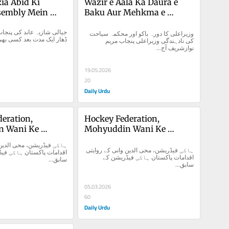
ia Abid Ki 
Wazir e Aala Ka Daura e 
sembly Mein 
Baku Aur Mehkma e 
Seyahat Ki Na Dahindgi
وزیراعلی کا دورہ باکو اور محکمہ سیاحت 
ڈھار ایک مدت بعد کسی ...
کی نادہندگی وزیراعلی پنجاب مریم 
نوازشریف آج...
19.05.2026
20
Daily Urdu
eration, 
Hockey Federation, 
 Wani Ke 
Mohyuddin Wani Ke 
qdamat
Rivayati Iqdamat
ہاکی فیڈریشن، محی الدین وانی کے روایتی 
اقدامات پاکستان ہاکی فیڈریشن کے 
سابق...
سابق...
05.03.2026
60
Daily Urdu