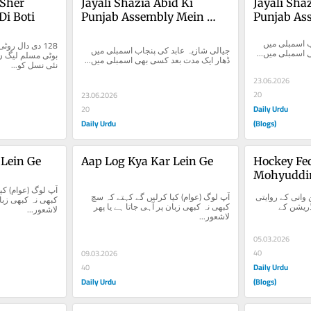
Sher 
Jayali Shazia Abid Ki 
Jayali Shaz
i Boti
Punjab Assembly Mein 
Punjab As
Dhaar
Dhaar
جیالی شازیہ عابد کی پنجاب اسمبلی میں 
جیالی شازیہ عابد کی پنجاب اسمبلی میں 
بھی اسمبلی میں
ڈھار ایک مدت بعد کسی بھی اسمبلی میں...
نئی نسل کو...
23.06.2026
20
23.06.2026
Daily Urdu
20
Daily Urdu
(Blogs)
 Lein Ge
Aap Log Kya Kar Lein Ge
Hockey Fed
Mohyuddin
Rivayati I
ہاکی فیڈریشن، محی الدین وانی کے روایتی 
آپ لوگ (عوام) کیا کرلیں گے کہتے کہ سچ 
اقدامات پاکستان ہاکی فیڈریشن کے 
کبھی نہ کبھی زبان پر آہی جاتا ہے یا پھر 
لاشعور...
لاشعور...
05.03.2026
40
09.03.2026
Daily Urdu
40
Daily Urdu
(Blogs)