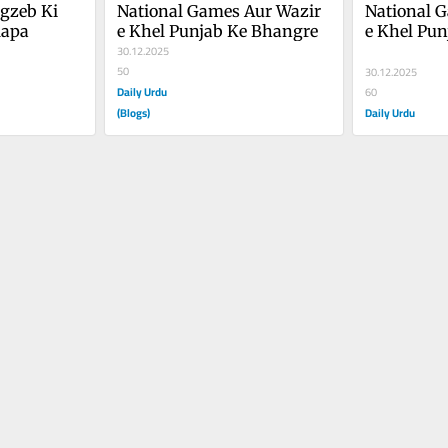
zeb Ki 
National Games Aur Wazir 
National G
lapa
e Khel Punjab Ke Bhangre
e Khel Pu
30.12.2025
50
30.12.2025
Daily Urdu
60
(Blogs)
Daily Urdu