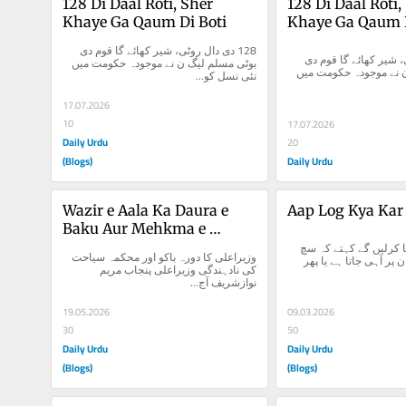
128 Di Daal Roti, Sher 
128 Di Daal Roti, 
Khaye Ga Qaum Di Boti
Khaye Ga Qaum D
128 دی دال روٹی، شیر کھائے گا قوم دی 
128 دی دال روٹی، شیر کھائے گا قوم دی 
بوٹی مسلم لیگ ن نے موجودہ حکومت میں 
بوٹی مسلم لیگ ن نے موجودہ حکومت میں 
نئی نسل کو...
17.07.2026
10
17.07.2026
Daily Urdu
20
(Blogs)
Daily Urdu
Wazir e Aala Ka Daura e 
Aap Log Kya Kar
Baku Aur Mehkma e 
Seyahat Ki Na Dahindgi
آپ لوگ (عوام) کیا کرلیں گے کہتے کہ سچ 
وزیراعلی کا دورہ باکو اور محکمہ سیاحت 
کبھی نہ کبھی زبان پر آہی جاتا ہے یا پھر 
کی نادہندگی وزیراعلی پنجاب مریم 
نوازشریف آج...
19.05.2026
09.03.2026
30
50
Daily Urdu
Daily Urdu
(Blogs)
(Blogs)