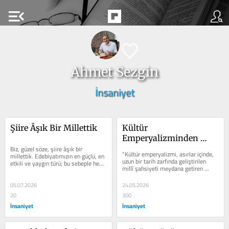
menu_open
Ahmet Sezgin
İnsaniyet
Şiire Âşık Bir Millettik
Kültür 
Emperyalizminden 
Biz, güzel söze, şiire âşık bir 
Millî Kültüre
“Kültür emperyalizmi, asırlar içinde, 
millettik. Edebiyatımızın en güçlü, en 
uzun bir tarih zarfında geliştirilen 
etkili ve yaygın türü; bu sebeple hep 
millî şahsiyeti meydana getiren 
şiir olmuştur. En çok...
manevi ve mukaddes unsurların...
05.07.2026
24.05.2026
20
300
İnsaniyet
İnsaniyet