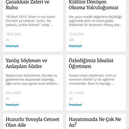
Çanakkale Zaferi ve 
Kültüre Dönüşen 
Ruhu
Okuma Yolculuğumuz
18 Mart 1915; İslam’ın son kalesi 
Her şeyin maddi değerlerle ölçüldüğü 
Osmanlı’ya saldıran “yırtıcı, his 
çağımızda aklın ve ruhun gıdası 
yoksulu, sırtlan kümesi” vahşi 
olabilecek bir okumanın ihtiyaç olarak 
dünyanın, haçın hilâl...
görülmediği,...
18.03.2026
15.02.2026
30
250
İnsaniyet
İnsaniyet
Yanlış Söylenen ve 
Özlediğimiz İdealist 
Anlaşılan Sözler
Öğretmen
Atalarımızın kültürlerine, tecrübe ve 
İnsanın insan olabilmesi, millî ve 
gözlemlerine dayanarak söylediği, 
evrensel nitelikli iyi bir eğitimle 
öğüt verici veya genel kural bildiren, 
mümkündür. Nasıl ki toprağa 
genellikle mecaz anlamlı,...
gömülen çiçek tohumu, su 
verilmediği...
28.12.2025
24.11.2025
30
40
İnsaniyet
İnsaniyet
Huzurlu Yuvayla Cennet 
Hayatımızda Ne Çok Ne 
Olan Aile
Az?