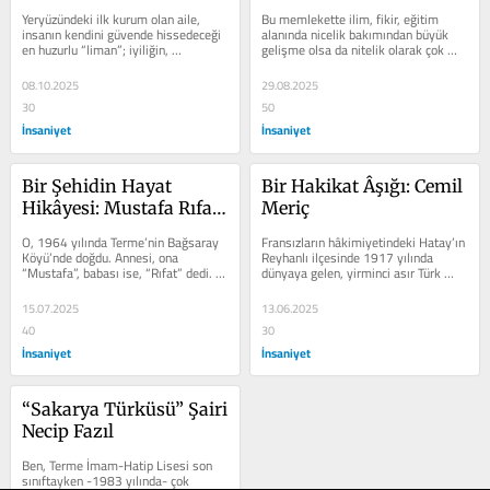
Yeryüzündeki ilk kurum olan aile, 
Bu memlekette ilim, fikir, eğitim 
insanın kendini güvende hissedeceği 
alanında nicelik bakımından büyük 
en huzurlu “liman”; iyiliğin, 
gelişme olsa da nitelik olarak çok 
doğruluğun, güzelliğin, faziletin...
gerideyiz maalesef! Bu ülkede...
08.10.2025
29.08.2025
30
50
İnsaniyet
İnsaniyet
Bir Şehidin Hayat 
Bir Hakikat Âşığı: Cemil 
Hikâyesi: Mustafa Rıfat 
Meriç
Sezgin
O, 1964 yılında Terme’nin Bağsaray 
Fransızların hâkimiyetindeki Hatay’ın 
Köyü’nde doğdu. Annesi, ona 
Reyhanlı ilçesinde 1917 yılında 
“Mustafa”, babası ise, “Rıfat” dedi. 
dünyaya gelen, yirminci asır Türk 
Nüfusta Rıfat oldu ama...
düşünce ve edebiyat...
15.07.2025
13.06.2025
40
30
İnsaniyet
İnsaniyet
“Sakarya Türküsü” Şairi 
Necip Fazıl
Ben, Terme İmam-Hatip Lisesi son 
sınıftayken -1983 yılında- çok 