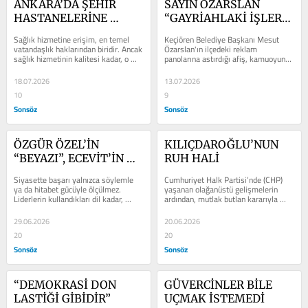
ANKARA’DA ŞEHİR 
SAYIN ÖZARSLAN 
HASTANELERİNE 
“GAYRİAHLAKİ İŞLER” 
ULAŞIM KRİZİ!
NE DEMEK ?
Sağlık hizmetine erişim, en temel 
Keçiören Belediye Başkanı Mesut 
vatandaşlık haklarından biridir. Ancak 
Özarslan'ın ilçedeki reklam 
sağlık hizmetinin kalitesi kadar, o 
panolarına astırdığı afiş, kamuoyunda 
hizmete ulaşabilmek de büyük...
haklı bir tartışmanın fitilini...
18.07.2026
13.07.2026
10
9
Sonsöz
Sonsöz
ÖZGÜR ÖZEL’İN 
KILIÇDAROĞLU’NUN 
“BEYAZI”, ECEVİT’İN 
RUH HALİ
“MAVİSİ”
Siyasette başarı yalnızca söylemle 
Cumhuriyet Halk Partisi’nde (CHP) 
ya da hitabet gücüyle ölçülmez. 
yaşanan olağanüstü gelişmelerin 
Liderlerin kullandıkları dil kadar, 
ardından, mutlak butlan kararıyla 
toplumun hafızasında yer eden...
yeniden genel başkanlık koltuğuna...
29.06.2026
20.06.2026
20
20
Sonsöz
Sonsöz
“DEMOKRASİ DON 
GÜVERCİNLER BİLE 
LASTİĞİ GİBİDİR”
UÇMAK İSTEMEDİ