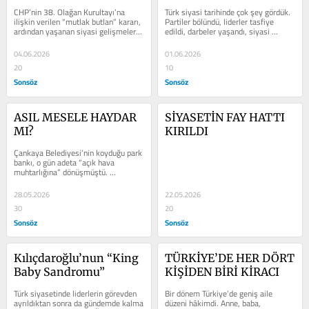
CHP’nin 38. Olağan Kurultayı’na 
Türk siyasi tarihinde çok şey gördük. 
ilişkin verilen “mutlak butlan” kararı, 
Partiler bölündü, liderler tasfiye 
ardından yaşanan siyasi gelişmeler 
edildi, darbeler yaşandı, siyasi 
ve parti yönetiminde ortaya...
yasaklar uygulandı. Ama herhalde...
04.06.2026
01.06.2026
20
10
Sonsöz
Sonsöz
ASIL MESELE HAYDAR 
SİYASETİN FAY HATTI 
MI?
KIRILDI
Çankaya Belediyesi’nin koyduğu park 
bankı, o gün adeta “açık hava 
muhtarlığına” dönüşmüştü. 
Mahallenin eski muhtarı, bankın 
tam...
28.05.2026
22.05.2026
30
20
Sonsöz
Sonsöz
Kılıçdaroğlu’nun “King 
TÜRKİYE’DE HER DÖRT 
Baby Sandromu”
KİŞİDEN BİRİ KİRACI
Türk siyasetinde liderlerin görevden 
Bir dönem Türkiye’de geniş aile 
ayrıldıktan sonra da gündemde kalma 
düzeni hâkimdi. Anne, baba, 