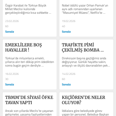
DERİNLEŞİYOR”
Özgür Karabat ile Türkiye Büyük 
Nobel ödüllü yazar Orhan Pamuk’un 
Millet Meclisi kulisinde 
aynı adlı romanından uyarlanan 
gerçekleştirdiğimiz kısa sohbette 
“Masumiyet Müzesi”, Netflix’te 
gündem ekonomiydi. Türkiye’nin 
yayınlanmasının ardından kısa...
ekonomik ve...
23.02.2026
19.02.2026
60
40
Sonsöz
Sonsöz
EMEKLİLERE BOŞ 
TRAFİKTE PİMİ 
HAYALLER !
ÇEKİLMİŞ BOMBA 
GİBİYİZ !
Türkiye’de milyonlarca emekli, 
Direksiyon başına geçtiğimiz anda 
yıllarca alın teri döküp prim ödedikten 
değişiyoruz. Günlük hayatta sakin, 
sonra bugün geçim derdiyle 
anlayışlı ve ölçülü davranabilen pek 
boğuşuyor. İktidar ise sorunun...
çok insan, trafiğe...
16.02.2026
14.02.2026
30
60
Sonsöz
Sonsöz
TBMM’DE SİYASİ ÖFKE 
KEÇİÖREN’DE NELER 
TAVAN YAPTI
OLUYOR?
Ancak son yıllarda Meclis’te yaşanan 
İddialara göre belediyede görev 
gelişmeler, yasama faaliyetlerinden 
yapan bir personel, Belediye Başkan 