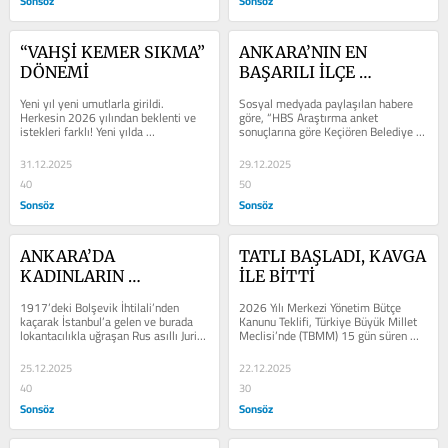
Sonsöz
Sonsöz
“VAHŞİ KEMER SIKMA” 
ANKARA’NIN EN 
DÖNEMİ
BAŞARILI İLÇE 
BELEDİYE 
Yeni yıl yeni umutlarla girildi. 
Sosyal medyada paylaşılan habere 
BAŞKANLARI KİM?
Herkesin 2026 yılından beklenti ve 
göre, “HBS Araştırma anket 
istekleri farklı! Yeni yılda 
sonuçlarına göre Keçiören Belediye 
sevdiklerine, ailesine, arkadaşlarına 
Başkanı Mesut Özarslan, 2025 
en...
yılında...
31.12.2025
29.12.2025
40
50
Sonsöz
Sonsöz
ANKARA’DA 
TATLI BAŞLADI, KAVGA 
KADINLARIN 
İLE BİTTİ
GİREMEDİĞİ LOKANTA
1917’deki Bolşevik İhtilali’nden 
2026 Yılı Merkezi Yönetim Bütçe 
kaçarak İstanbul’a gelen ve burada 
Kanunu Teklifi, Türkiye Büyük Millet 
lokantacılıkla uğraşan Rus asıllı Juri 
Meclisi’nde (TBMM) 15 gün süren 
Georges Karpovitch,...
yoğun ve gergin görüşmelerin...
25.12.2025
22.12.2025
40
30
Sonsöz
Sonsöz