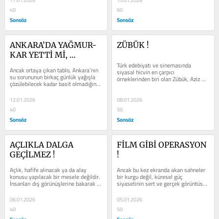
17.01.2026
15.01.2026
40
60
Sonsöz
Sonsöz
ANKARA’DA YAĞMUR-
ZÜBÜK !
KAR YETTİ Mİ, 
TARTIŞMA BİTTİ Mİ?
Türk edebiyatı ve sinemasında 
Ancak ortaya çıkan tablo, Ankara’nın 
siyasal hicvin en çarpıcı 
su sorununun birkaç günlük yağışla 
örneklerinden biri olan Zübük, Aziz 
çözülebilecek kadar basit olmadığını 
Nesin’in 1961 yılında yayımlanan 
bir kez daha gözler...
aynı adlı...
12.01.2026
08.01.2026
40
50
Sonsöz
Sonsöz
AÇLIKLA DALGA 
FİLM GİBİ OPERASYON 
GEÇİLMEZ !
!
Açlık, hafife alınacak ya da alay 
Ancak bu kez ekranda akan sahneler 
konusu yapılacak bir mesele değildir. 
bir kurgu değil, küresel güç 
İnsanları dış görünüşlerine bakarak 
siyasetinin sert ve gerçek görüntüsü 
yargılamak, çoğu zaman...
idi. ABD Başkanı Donald Trump’ın...
06.01.2026
05.01.2026
40
50