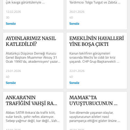
çok kavga görüntüleriyle 
Yardımcısı Tolga Turgut ve Zabıta 
kamuoyunun gündemine geliyor. 
Müdürü’nün de adının geçtiği...
Sözlü...
12.02.2026
26.01.2026
30
40
Sonsöz
Sonsöz
AYDINLARIMIZ NASIL 
EMEKLİNİN HAYALLERİ 
KATLEDİLDİ?
YİNE BOŞA ÇIKTI
Atatürkçü Düşünce Derneği Kurucu 
Kanun teklifinin görüşmeleri 
Genel Başkanı Muammer Aksoy 31 
sırasında Meclis’te ciddi bir kriz 
Ocak 1990’da, akademisyen/ yazar 
yaşandı. CHP Grup Başkanvekili 
Prof. Dr. Bahriye Üçok 6 Ekim 
Murat Emir, salonda bulunmayan bir 
1990’da...
AKP...
23.01.2026
22.01.2026
40
40
Sonsöz
Sonsöz
ANKARA’NIN 
MAMAK’TA 
TRAFİĞİNİ VAHŞİ RANT 
UYUŞTURUCUNUN 
KİLİTLEDİ
YARATTIĞI FACİA
Abbas SATIR Ankara’da trafik kilit, 
Son dönemde yaşanan olaylar, 
sular kesik, şehir nefes alamıyor. 
uyuşturucunun aileleri nasıl 
Sebep yağmur değil, kar değil…Vahşi 
paramparça ettiğini gözler önüne 
rant politikası. Ankara...
seriyor. Anne babalar hayattan 
kopuyor, çocuklar...