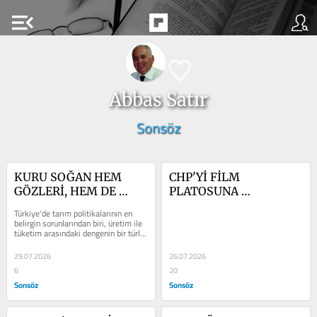
menu_open
Abbas Satır
Sonsöz
KURU SOĞAN HEM 
CHP'Yİ FİLM 
GÖZLERİ, HEM DE 
PLATOSUNA 
CEPLERİ YAKIYOR
ÇEVİRDİLER
Türkiye'de tarım politikalarının en 
belirgin sorunlarından biri, üretim ile 
tüketim arasındaki dengenin bir türlü 
sağlanamaması....
29.07.2026
26.07.2026
6
20
Sonsöz
Sonsöz