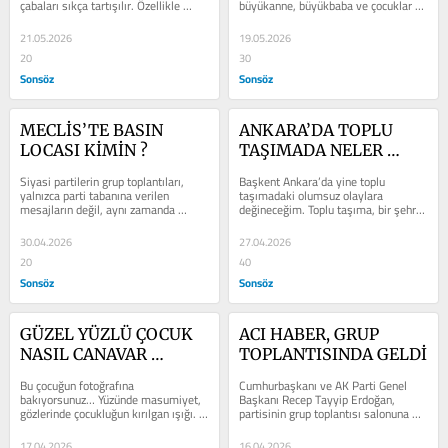
çabaları sıkça tartışılır. Özellikle 
büyükanne, büyükbaba ve çocuklar 
seçim yenilgileri...
aynı çatı altında yaşardı. Ancak...
21.05.2026
19.05.2026
20
30
Sonsöz
Sonsöz
MECLİS’TE BASIN 
ANKARA’DA TOPLU 
LOCASI KİMİN ?
TAŞIMADA NELER 
OLUYOR ?
Siyasi partilerin grup toplantıları, 
Başkent Ankara’da yine toplu 
yalnızca parti tabanına verilen 
taşımadaki olumsuz olaylara 
mesajların değil, aynı zamanda 
değineceğim. Toplu taşıma, bir şehrin 
kamuoyuna yöneltilen politik 
aynasıdır. O aynada yalnızca yollar,...
söylemlerin...
30.04.2026
27.04.2026
20
40
Sonsöz
Sonsöz
GÜZEL YÜZLÜ ÇOCUK 
ACI HABER, GRUP 
NASIL CANAVAR 
TOPLANTISINDA GELDİ
RUHLU OLUYOR?
Bu çocuğun fotoğrafına 
Cumhurbaşkanı ve AK Parti Genel 
bakıyorsunuz… Yüzünde masumiyet, 
Başkanı Recep Tayyip Erdoğan, 
gözlerinde çocukluğun kırılgan ışığı. 
partisinin grup toplantısı salonuna 
Ve sonra aynı çocuğun, babasına...
saat 12.10’da geldi. Toplantı öncesi...
17.04.2026
16.04.2026