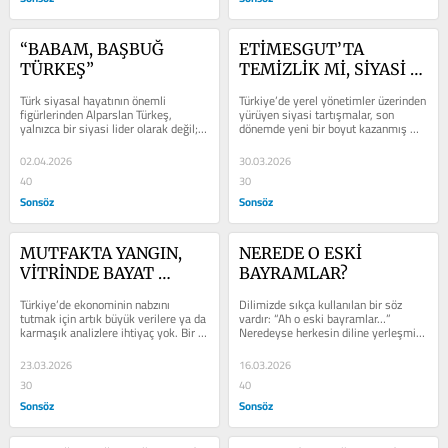
“BABAM, BAŞBUĞ 
ETİMESGUT’TA 
TÜRKEŞ”
TEMİZLİK Mİ, SİYASİ 
HESAPLAŞMA MI?
Türk siyasal hayatının önemli 
Türkiye’de yerel yönetimler üzerinden 
figürlerinden Alparslan Türkeş, 
yürüyen siyasi tartışmalar, son 
yalnızca bir siyasi lider olarak değil; 
dönemde yeni bir boyut kazanmış 
fikirleri, mücadelesi ve...
durumda. Özellikle CHP’li...
02.04.2026
30.03.2026
40
30
Sonsöz
Sonsöz
MUTFAKTA YANGIN, 
NEREDE O ESKİ 
VİTRİNDE BAYAT 
BAYRAMLAR?
EKMEK
Türkiye’de ekonominin nabzını 
Dilimizde sıkça kullanılan bir söz 
tutmak için artık büyük verilere ya da 
vardır: “Ah o eski bayramlar…” 
karmaşık analizlere ihtiyaç yok. Bir 
Neredeyse herkesin diline yerleşmiş 
pazar tezgâhına bakmak, bir...
bu cümle, aslında sadece bir...
23.03.2026
16.03.2026
30
40
Sonsöz
Sonsöz