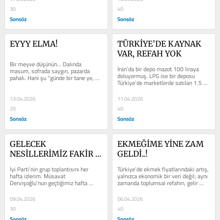
30
40
Sonsöz
Sonsöz
EYYY ELMA!
TÜRKİYE’DE KAYNAK 
VAR, REFAH YOK
Bir meyve düşünün… Dalında 
İran’da bir depo mazot 100 liraya 
masum, sofrada saygın, pazarda 
doluyormuş. LPG ise bir deposu 
pahalı. Hani şu “günde bir tane ye, 
Türkiye’de marketlerde satılan 1.5 
doktora gerek kalmaz” denilen 
litrelik sudan daha ucuzmuş. Hemen 
meyve: ELMA...
akla...
13.04.2026
11.04.2026
20
40
Sonsöz
Sonsöz
GELECEK 
EKMEĞİME YİNE ZAM 
NESİLLERİMİZ FAKİR 
GELDİ..!
BÜYÜYECEK
İyi Parti’nin grup toplantısını her 
Türkiye’de ekmek fiyatlarındaki artış, 
hafta izlerim. Müsavat 
yalnızca ekonomik bir veri değil; aynı 
Dervişoğlu’nun geçtiğimiz hafta 
zamanda toplumsal refahın, gelir 
yaptığı konuşma, günlük siyasi...
dağılımının ve yönetim...
09.04.2026
06.04.2026
30
40
Sonsöz
Sonsöz