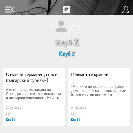
menu_open
Клуб Z
Клуб Z
Отвлечи германец, спаси 
Голямото кърмене
българския туризъм!
"Малките депесарчета са добри 
Ако ги пращаме насила на 
другарчета". Или как завъртяхме 
Офицерския плаж, ще помогнем 
пълен кръг на историята
и на здравеопазването. Или пък 
да започнем да търгуваме с 
таратор от 8 евро на борсата
22.06.2026
04.08.2025
30
30
Клуб Z
Клуб Z