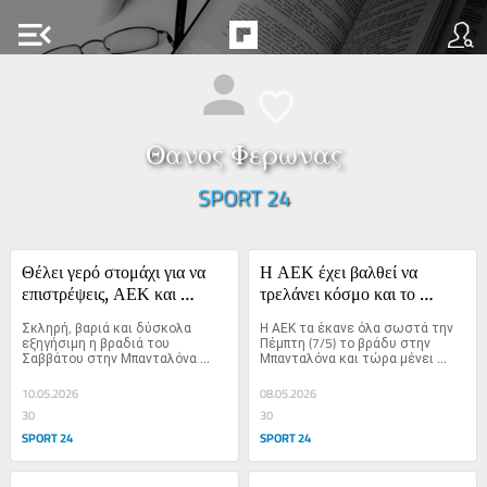
menu_open
Θανος Φερωνας
SPORT 24
Θέλει γερό στομάχι για να 
Η ΑΕΚ έχει βαλθεί να 
επιστρέψεις, ΑΕΚ και 
τρελάνει κόσμο και το 
δύσκολα όμως πάνε μαζί
Σάββατο θα τον αποτρελάνει
Σκληρή, βαριά και δύσκολα 
Η ΑΕΚ τα έκανε όλα σωστά την 
εξηγήσιμη η βραδιά του 
Πέμπτη (7/5) το βράδυ στην 
Σαββάτου στην Μπανταλόνα 
Μπανταλόνα και τώρα μένει 
(9/5) για...
ένα...
10.05.2026
08.05.2026
30
30
SPORT 24
SPORT 24