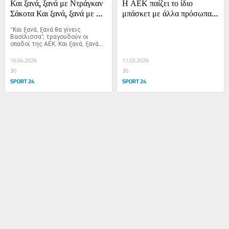
Και ξανά, ξανά με Ντράγκαν 
Η ΑΕΚ παίζει το ίδιο 
Σάκοτα Και ξανά, ξανά με 
μπάσκετ με άλλα πρόσωπα 
Ντράγκαν Σάκοτα
και αυτό είναι έργο Σάκοτα
“Και ξανά, ξανά θα γίνεις 
Βασίλισσα”, τραγουδούν οι 
οπαδοί της ΑΕΚ. Και ξανά, ξανά...
16.04.2026
11.02.2026
30
30
SPORT 24
SPORT 24