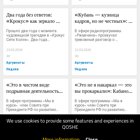
Два года без ответов: 
«Кубань — кузница 
«Крокус» как зеркало 
кадров, но не честных»: 
системных угроз и 
Кабанов о коррупционном 
Прошло два года с момента 
В эфире радиопрограммы 
политического цинизма 
«чуде» на юге России
чудовищной трагедии в «Крокус 
«Ржавчина» прозвучал 
Сити Холле». Два года...
тревожный разговор о 
Таджикистана
масштабах...
23.03.2026
22.03.2026
30
30
Аргументы
Аргументы
Недели
Недели
«Это в чистом виде 
«Это не я накаркал — это 
подрывная деятельность»: 
вы прокаркали»: Кабанов 
Кирилл Кабанов — о 
о теракте в «Крокус Сити 
В эфире программы «Мы в 
В эфире программы «Мы в 
заигрывании власти 
Холл» и предсказуемости 
курсе»  член Совета при 
курсе» член Совета при 
Президенте РФ по развитию...
Президенте РФ по развитию...
Мордовии с осуждёнными 
радикальной угрозы
экстремистами
We use cookies to provide some features and experiences in
21.03.2026
21.03.2026
QOSHE
20
20
Аргументы
Аргументы
More information
.
Close
Недели
Недели