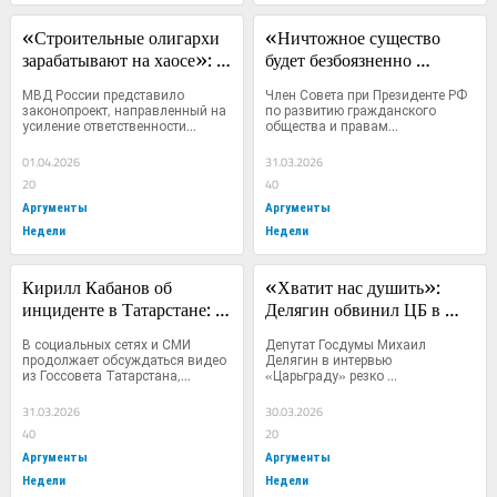
«Строительные олигархи 
«Ничтожное существо 
зарабатывают на хаосе»: 
будет безбоязненно 
Кабанов об ужесточении 
издеваться над Россией»: 
МВД России представило 
Член Совета при Президенте РФ 
миграционного 
Кабанов — о 
законопроект, направленный на 
по развитию гражданского 
усиление ответственности...
общества и правам...
законодательства
допустившем кощунство 
«КВН»
01.04.2026
31.03.2026
20
40
Аргументы
Аргументы
Недели
Недели
Кирилл Кабанов об 
«Хватит нас душить»: 
инциденте в Татарстане: 
Делягин обвинил ЦБ в 
«Это уже не маргинальная 
служении интересам 
В социальных сетях и СМИ 
Депутат Госдумы Михаил 
ненависть, а системная 
Запада, а не России
продолжает обсуждаться видео 
Делягин в интервью 
из Госсовета Татарстана,...
«Царьграду» резко 
угроза целостности 
раскритиковал...
России»
31.03.2026
30.03.2026
40
20
Аргументы
Аргументы
Недели
Недели