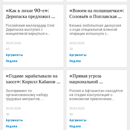
«Как в лихие 90-е»: 
«Воюем на полшишечки»: 
Дерипаска предложил 
Соловьёв и Поплавская 
россиянам работать с 8 
вскрыли болезненные 
Российский миллиардер Олег 
Весьма любопытная дискуссия 
утра до 8 вечера шесть 
темы СВО
Дерипаска выступил с 
о ходе специальной военной 
инициативой вернуться к...
операции вспыхнула с...
дней в неделю ради 
спасения экономики
30.03.2026
30.03.2026
40
30
Аргументы
Аргументы
Недели
Недели
«Годами зарабатывали на 
«Прямая угроза 
хаосе»: Кирилл Кабанов 
национальной 
— о том, кто саботирует 
безопасности»: депутат 
Эксперимент по 
Россия и Афганистан находятся 
миграционную реформу
Матвеев — против 
организованному набору 
на стадии консультаций о 
трудовых мигрантов, 
возможном привлечении...
привлечения афганцев на 
запланированный к...
работу в Россию
30.03.2026
30.03.2026
30
30
Аргументы
Аргументы
Недели
Недели