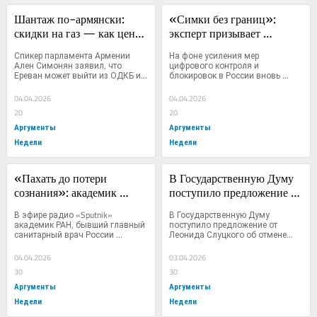
Шантаж по-армянски: 
«Симки без границ»: 
скидки на газ — как цена 
эксперт призывает 
лояльности к России
ограничить роуминг для 
Спикер парламента Армении 
На фоне усиления мер 
мигрантов из Средней 
Ален Симонян заявил, что 
цифрового контроля и 
Ереван может выйти из ОДКБ и...
блокировок в России вновь 
Азии
вскрылась...
04.04.2026
04.04.2026
20
20
Аргументы
Аргументы
Недели
Недели
«Пахать до потери 
В Государственную Думу 
сознания»: академик 
поступило предложение 
Онищенко поддержал 
отменить детские пособия 
В эфире радио «Sputnik» 
В Государственную Думу 
шестидневку и обвинил 
для мигрантов: «Выбор 
академик РАН, бывший главный 
поступило предложение от 
санитарный врач России 
Леонида Слуцкого об отмене...
критиков в 
должен быть в пользу 
Геннадий...
«информационном 
наших людей»
04.04.2026
03.04.2026
терроризме»
30
30
Аргументы
Аргументы
Недели
Недели