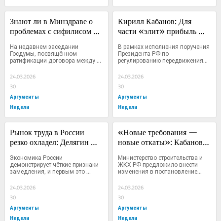
Знают ли в Минздраве о 
Кирилл Кабанов: Для 
проблемах с сифилисом 
части «элит» прибыль 
среди мигрантов? Делягин 
важнее жизни и здоровья 
На недавнем заседании 
В рамках исполнения поручения 
задал неудобный вопрос 
наших граждан, стариков и 
Госдумы, посвящённом 
Президента РФ по 
ратификации договора между 
регулированию передвижения...
заместителю министра 
детей
Россией и...
здравоохранения
24.03.2026
24.03.2026
30
30
Аргументы
Аргументы
Недели
Недели
Рынок труда в России 
«Новые требования — 
резко охладел: Делягин 
новые откаты»: Кабанов 
предупредил об «эпохе 
раскритиковал Минстрой 
Экономика России 
Министерство строительства и 
выживания» для наёмных 
за «коррупционную» 
демонстрирует чёткие признаки 
ЖКХ РФ предложило внести 
замедления, и первым это 
изменения в постановление...
работников
реформу ЖКХ
ударяет...
24.03.2026
24.03.2026
30
30
Аргументы
Аргументы
Недели
Недели