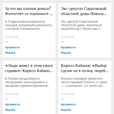
За что мы платим деньги? 
Экс-депутат Саратовской 
Фотоотчёт от «ценных» 
областной думы Николай 
специалистов вместо 
Бондаренко разоблачил 
В Подмосковье разразился 
Экс-депутат Саратовской 
реальной работы
«зарплатные фантазии» 
скандал, вскрывший реальность, 
областной думы, известный 
с которой сталкиваются...
видеоблогер с более чем 2...
чиновников на местах: 
«Кто поверит в этот 
01.04.2026
01.04.2026
бред?»
30
30
Аргументы
Аргументы
Недели
Недели
«Люди живут в этом ужасе 
Кирилл Кабанов: «Выбор 
годами»: Кирилл Кабанов 
сделан не в пользу людей, 
— о необходимости 
а в пользу сверхдоходов 
В России продолжается 
Москва планирует увеличить 
уголовного наказания за 
цифрового бизнеса»
обсуждение законопроекта о 
число курьеров почти в 2,5 раза 
введении административной...
— с нынешних 125 тысяч до...
преследование
01.04.2026
01.04.2026
30
30
Аргументы
Аргументы
Недели
Недели