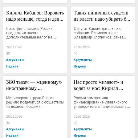
Кирилл Кабанов: Воровать 
Таких циничных существ 
надо меньше, тогда и денег 
из власти надо убирать без 
в казне будет в избытке
возможности укатить за 
Союз финансистов России 
Депутат Законодательного 
пределы России: Кирилл 
предложил ввести 
собрания Пермского края 
дополнительный налог на 
Владимир Плотников, ранее...
Кабанов — о скандале с 
граждан,...
пермским депутатом 
26.03.2026
26.03.2026
Плотниковым
30
40
Аргументы
Аргументы
Недели
Недели
380 тысяч — «ценному» 
Нас просто «имеют» и 
иностранному 
водят за нос: Кирилл 
специалисту, 30–40 
Кабанов призвал 
Министерство труда России 
Россия заморозила 
тысяч — своему?: как 
пересмотреть подходы к 
решило поделиться с обществом 
финансирование Славянского 
«вдохновляющими...
университета в Таджикистане 
Минтруд подсветил 
«мягкой силе» после 
после...
двойные стандарты на 
скандала в Славянском 
25.03.2026
25.03.2026
рынке труда
университете в 
30
40
Таджикистане
Аргументы
Аргументы
Недели
Недели