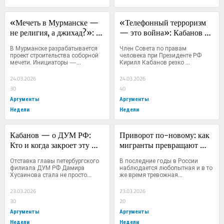
«Мечеть в Мурманске — 
«Телефонный терроризм 
не религия, а джихад?»: 
— это война»: Кабанов 
Кабанов бьёт тревогу из-
предлагает признать колл-
В Мурманске разрабатывается 
Член Совета по правам 
за строительства 
центры мошенников 
проект строительства соборной 
человека при Президенте РФ 
мечети. Инициаторы —...
Кирилл Кабанов резко 
исламских объектов на 
военными целями
высказался...
Русском Севере
24.03.2026
24.03.2026
30
40
Аргументы
Аргументы
Недели
Недели
Кабанов — о ДУМ РФ: 
Приворот по-новому: как 
Кто и когда закроет эту 
мигранты превращают 
радикальную лавчонку?
оккультизм в 
Отставка главы петербургского 
В последние годы в России 
высокодоходный бизнес в 
филиала ДУМ РФ Дамира 
наблюдается любопытная и в то 
Хусаинова стала не просто...
же время тревожная...
РФ
23.03.2026
23.03.2026
30
20
Аргументы
Аргументы
Недели
Недели