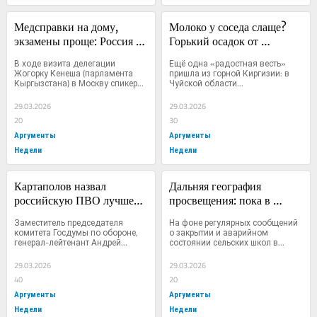
Медсправки на дому, 
Молоко у соседа слаще? 
экзамены проще: Россия 
Горький осадок от 
смягчает требования к 
радостных новостей
В ходе визита делегации 
Ещё одна «радостная весть» 
мигрантам из Кыргызстана
Жогорку Кенеша (парламента 
пришла из горной Киргизии: в 
Кыргызстана) в Москву спикер...
Чуйской области...
29.03.2026
29.03.2026
20
30
Аргументы
Аргументы
Недели
Недели
Картаполов назвал 
Дальняя география 
российскую ПВО лучшей 
просвещения: пока в 
в мире, а прорывы дронов 
российских сёлах 
Заместитель председателя 
На фоне регулярных сообщений 
— «хорошей 
закрывают ветхие школы, 
комитета Госдумы по обороне, 
о закрытии и аварийном 
генерал-лейтенант Андрей...
состоянии сельских школ в...
возможностью» для 
в Банги открывают новый 
получения опыта
«Русский дом»
29.03.2026
29.03.2026
40
20
Аргументы
Аргументы
Недели
Недели