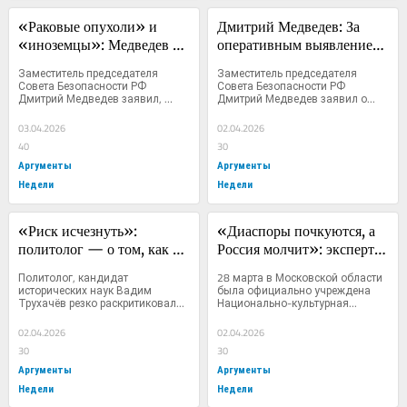
«Раковые опухоли» и 
Дмитрий Медведев: За 
«иноземцы»: Медведев и 
оперативным выявлением 
Кабанов — о смертельных 
опасной инфекционной 
Заместитель председателя 
Заместитель председателя 
угрозах миграции
болезни должно следовать 
Совета Безопасности РФ 
Совета Безопасности РФ 
Дмитрий Медведев заявил, 
Дмитрий Медведев заявил о...
незамедлительное 
что...
выдворение мигранта из 
03.04.2026
02.04.2026
страны
40
30
Аргументы
Аргументы
Недели
Недели
«Риск исчезнуть»: 
«Диаспоры почкуются, а 
политолог — о том, как 
Россия молчит»: эксперт 
«братские страны» 
— об образовании новой 
Политолог, кандидат 
28 марта в Московской области 
решают свои проблемы за 
азербайджанской НКА в 
исторических наук Вадим 
была официально учреждена 
Трухачёв резко раскритиковал...
Национально-культурная...
счёт РФ
Подмосковье
02.04.2026
02.04.2026
30
30
Аргументы
Аргументы
Недели
Недели