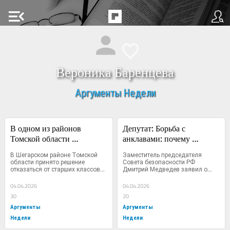
menu_open
Вероника Баренцева
Аргументы Недели
В одном из районов 
Депутат: Борьба с 
Томской области 
анклавами: почему 
ликвидируют 10–11 
депортация больных 
В Шегарском районе Томской 
Заместитель председателя 
классы из-за нехватки 
мигрантов не решит 
области принято решение 
Совета безопасности РФ 
отказаться от старших классов...
Дмитрий Медведев заявил о...
учителей
проблему
04.04.2026
04.04.2026
30
20
Аргументы
Аргументы
Недели
Недели