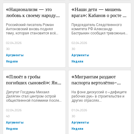
«Национализм — это 
«Наши дети — мишень 
любовь к своему народу»: 
врага»: Кабанов о росте 
Антоновский и Кабанов о 
терроризма среди 
Российский писатель Роман 
Председатель Следственного 
защите русской 
подростков
Антоновский вновь поднял 
комитета РФ Александр 
тему, которая становится всё...
Бастрыкин сообщил тревожные...
идентичности
02.04.2026
02.04.2026
30
30
Аргументы
Аргументы
Недели
Недели
«Плюёт в гробы 
«Мигрантам раздают 
погибших сыновей»: Яна 
паспорта вертолётно-
Поплавская устроила 
кишлачным способом»: 
Депутат Госдумы Михаил 
На фоне дискуссий о «дефиците 
разнос Делягину после его 
Делягин — о 
Делягин стал центром острой 
рабочих рук» в строительстве и 
общественной полемики после...
других отраслях...
поездки в США
дискриминации русских и 
преференциях для 
02.04.2026
01.04.2026
иностранцев
40
30
Аргументы
Аргументы
Недели
Недели