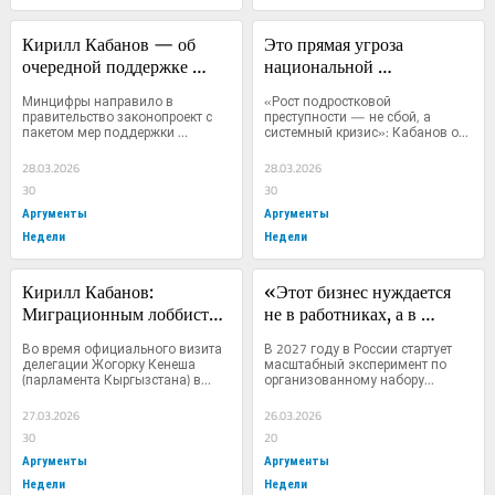
Кирилл Кабанов — об 
Это прямая угроза 
очередной поддержке 
национальной 
«Почты России»: Грустно 
безопасности»: Кирилл 
Минцифры направило в 
«Рост подростковой 
мне, глядя на это 
Кабанов — о кризисе в 
правительство законопроект с 
преступности — не сбой, а 
пакетом мер поддержки 
системный кризис»: Кабанов о...
неприкрытое...
работе с 
«Почты...
несовершеннолетними
28.03.2026
28.03.2026
30
30
Аргументы
Аргументы
Недели
Недели
Кирилл Кабанов: 
«Этот бизнес нуждается 
Миграционным лоббистам 
не в работниках, а в 
наплевать на нашу 
рабах»: депутат Михаил 
Во время официального визита 
В 2027 году в России стартует 
национальную 
Делягин — о скрытых 
делегации Жогорку Кенеша 
масштабный эксперимент по 
(парламента Кыргызстана) в...
организованному набору...
идентичность и на рост 
угрозах миграционной 
этнической преступности 
реформы
27.03.2026
26.03.2026
в России, им нужны 
30
20
мигранты
Аргументы
Аргументы
Недели
Недели