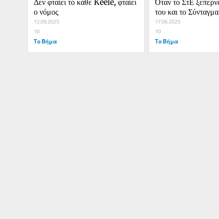
Δεν φταίει το κάθε Keele, φταίει 
Όταν το ΣτΕ ξεπερνά
ο νόμος
του και το Σύνταγμα
12.09.2025
17.06.2025
10
10
Το Βήμα
Το Βήμα