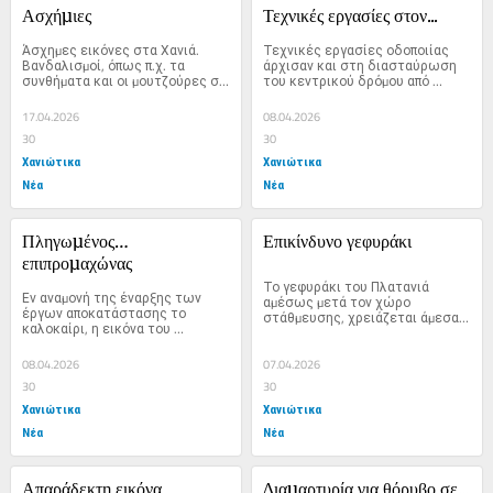
Ασχήµιες
Τεχνικές εργασίες στον...
Άσχηµες εικόνες στα Χανιά. 
Τεχνικές εργασίες οδοποιίας 
Βανδαλισµοί, όπως π.χ. τα 
άρχισαν και στη διασταύρωση 
συνθήµατα και οι µουτζούρες σε 
του κεντρικού δρόµου από 
τοίχους,...
µεριάς Ναυτικού Νοσοκοµείου...
17.04.2026
08.04.2026
30
30
Χανιώτικα
Χανιώτικα
Νέα
Νέα
Πληγωµένος… 
Επικίνδυνο γεφυράκι
επιπροµαχώνας
Το γεφυράκι του Πλατανιά 
Εν αναµονή της έναρξης των 
αµέσως µετά τον χώρο 
έργων αποκατάστασης το 
στάθµευσης, χρειάζεται άµεσα 
καλοκαίρι, η εικόνα του 
έλεγχο από τις...
επιπροµαχώνα του...
08.04.2026
07.04.2026
30
30
Χανιώτικα
Χανιώτικα
Νέα
Νέα
Απαράδεκτη εικόνα
∆ιαµαρτυρία για θόρυβο σε...