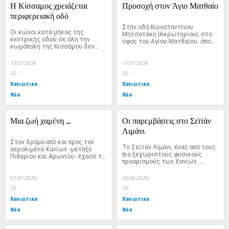
Η Κίσσαμος χρειάζεται 
Προσοχή στον Άγιο Ματθαίο
περιφερειακή οδό
Στην οδό Κωνσταντίνου 
Οι κώνοι κατά μήκος της 
Μητσοτάκη (Ακρωτηρίου), στο 
κεντρικής οδού σε όλη την 
ύψος του Αγίου Ματθαίου, όπου 
κωμόπολη της Κισσάμου δεν...
εκτελούνται εργασίες στον...
13.07.2026
11.07.2026
20
20
Χανιώτικα
Χανιώτικα
Νέα
Νέα
Μια ζωή χαμένη ...
Οι παρεμβάσεις στο Σεϊτάν 
Λιμάνι
Στον δρόμο από και προς τον 
Το Σεϊτάν Λιμάνι, ένας από τους 
αερολιμένα Χανίων -μεταξύ 
πιο ξεχωριστούς φυσικούς 
Πιθαρίου και Αρωνίου- έχασε τη 
προορισμούς των Χανίων, 
ζωή...
εξακολουθεί να...
07.07.2026
20.06.2026
20
20
Χανιώτικα
Χανιώτικα
Νέα
Νέα