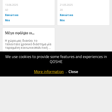
πολιτικού και 
συµπεριλαµβάνονται...
δηµοσιοϋπαλληλικού 
13.06.2025
21.05.2025
συστήµατος. Σε αυτές...
40
20
Χανιώτικα
Χανιώτικα
Νέα
Νέα
Μέγα σφάλµα οι...
Η χώρα µας διανύει το 
τελευταίο χρονικό διάστηµα µία 
ταραγµένη κοινωνικοπολιτική 
περίοδο. Κυβέρνηση και 
αντιπολίτευση...
We use cookies to provide some features and experiences in
13.05.2025
QOSHE
20
Χανιώτικα
More information
.
Close
Νέα