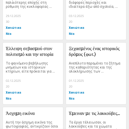
παλαιότερης εποχής στη 
διάφορες περιοχές και 
ρύθµιση της κυκλοφορίας 
ιδιαίτερα έξω από σχολεία, 
καλύπτονταν σε πολλές 
αποτελεί µια σοβαρή...
διασταυρώσεις µε...
29.12.2025
03.12.2025
30
20
Χανιώτικα
Χανιώτικα
Νέα
Νέα
Έλλειψη σεβασµού στον 
Ξεχασµένος ένας ιστορικός 
πολιτισµό και την ιστορία
δρόµος (φωτ.)
Το φαινόµενο βεβήλωσης 
Ανεπίλυτο παραµένει το ζήτηµα 
µνηµείων και ιστορικών 
της καθαριότητας και της 
κτηρίων, είτε πρόκειται για 
ολοκλήρωσης των 
συνθήµατα, είτε για άσκοπες...
απαιτούµενων έργων στο 
παλιό...
02.12.2025
01.12.2025
20
20
Χανιώτικα
Χανιώτικα
Νέα
Νέα
Άσχηµη εικόνα
Έµειναν µε τις λακκούβες...
Αυτή την άσχηµη εικόνα της 
Τα έργα τέλειωσαν, οι 
φωτογραφίας, αντικρίζουν όσοι 
λακκούβες και τα χώµατα 