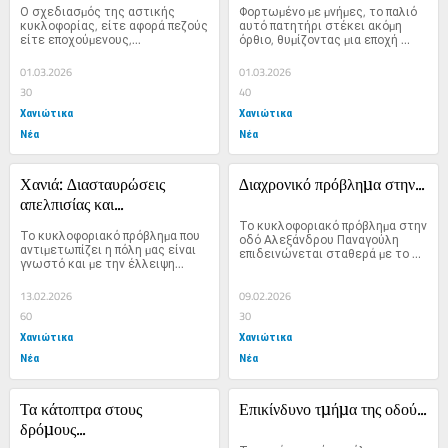
Ο σχεδιασµός της αστικής 
Φορτωµένο µε µνήµες, το παλιό 
κυκλοφορίας, είτε αφορά πεζούς 
αυτό πατητήρι στέκει ακόµη 
είτε εποχούµενους,...
όρθιο, θυµίζοντας µια εποχή 
όπου...
01.03.2026
01.03.2026
30
40
Χανιώτικα
Χανιώτικα
Νέα
Νέα
Χανιά: ∆ιασταυρώσεις 
∆ιαχρονικό πρόβληµα στην...
απελπισίας και...
Το κυκλοφοριακό πρόβληµα στην 
Το κυκλοφοριακό πρόβληµα που 
οδό Αλεξάνδρου Παναγούλη 
αντιµετωπίζει η πόλη µας είναι 
επιδεινώνεται σταθερά µε το 
γνωστό και µε την έλλειψη...
πέρασµα των χρόνων....
13.02.2026
09.02.2026
60
30
Χανιώτικα
Χανιώτικα
Νέα
Νέα
Τα κάτοπτρα στους 
Επικίνδυνο τµήµα της οδού...
δρόµους...