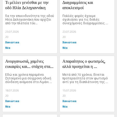
Τι μέλλει γενέσθαι με την 
Διαγραμμίσεις και 
οδό Ηλία Δεληγιαννάκη
αποκλεισμοί
Για την επικινδυνότητα της οδού 
Πολλές φορές έχουμε 
Ηλία Δεληγιαννάκη που αρχίζει 
σχολιάσει για τις διπλές 
από την πλατεία του...
συνεχόμενες διαγραμμίσεις 
εντός κατοικημένων περιοχών 
και τους...
23.07.2026
23.07.2026
20
20
Χανιώτικα
Χανιώτικα
Νέα
Νέα
Ανοργανωσιά, χαμένες 
Απαραίτητος ο φωτισμός, 
ευκαιρίες και… στάχτη στα 
αλλά προηγείται η 
μάτια
διαπλάτυνση
Εδώ και χρόνια παραμένει 
Μετά από 70 χρόνια, δίνεται 
ζητούμενο μια σύγχρονη οδική 
προτεραιότητα στον φωτισμό 
σύνδεση ανάμεσα στο Λιμάνι 
αντί για τη διαπλάτυνση της 
της Σούδας,...
οδού,...
18.07.2026
15.07.2026
20
20
Χανιώτικα
Χανιώτικα
Νέα
Νέα