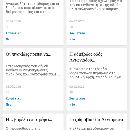
Τα κατά καιρούς σχόλια µας για 
Αναµφισβήτητα οι φθορές και οι 
την επικινδυνότητα της οδού 
ζηµιές που προκαλούνται από 
Ηλία ∆εληγιαννάκη στάθηκαν 
διάφορες αιτίες και στα 
αφορµή...
κάτοπτρα...
04.02.2026
04.02.2026
30
50
Χανιώτικα
Χανιώτικα
Νέα
Νέα
Οι πινακίδες πρέπει να...
Η αδιέξοδος οδός 
Αντωνιάδου...
Στις Μουρνιές του ∆ήµου 
Κι ενώ το στρατόπεδο 
Χανίων οι συγκεκριµένες 
Μαρκοπούλου περιήλθε στη 
πινακίδες που φωτογραφίσαµε 
∆ηµοτική Αρχή, το πρόβληµα µε 
παραµένουν κρυµµένες µέσα σε...
την αδιέξοδο...
03.02.2026
03.02.2026
20
30
Χανιώτικα
Χανιώτικα
Νέα
Νέα
Η… βαρέλα επιστρέφει...
Πεζοδρόµια στα Λενταριανά
Οι προϋποθέσεις της 
Η έλλειψη πεζοδροµίων σε 