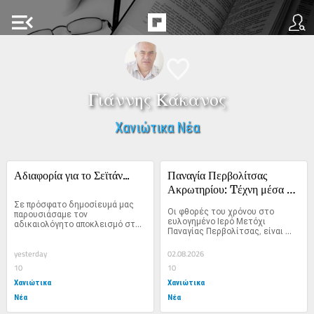
menu_open
Γιάννης Κάκανος
Χανιώτικα Νέα
Αδιαφορία για το Σεϊτάν...
Παναγία Περβολίτσας 
Ακρωτηρίου: Tέχνη μέσα 
Σε πρόσφατο δημοσίευμά μας 
στη… λήθη
Οι φθορές του χρόνου στο 
παρουσιάσαμε τον 
ευλογημένο Ιερό Μετόχι 
αδικαιολόγητο αποκλεισμό στα 
Παναγίας Περβολίτσας, είναι 
Σεϊτάν λιμάνια. Κι ενώ 
μεγάλες. Το παλιό...
τοποθετήθηκαν ενημερωτικές...
yesterday
02.08.2026
10
10
Χανιώτικα
Χανιώτικα
Νέα
Νέα