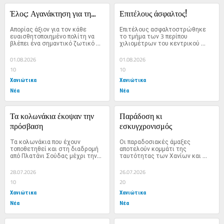
Έλος: Αγανάκτηση για τη...
Επιτέλους άσφαλτος!
Απορίας άξιον για τον κάθε 
Επιτέλους ασφαλτοστρώθηκε 
ευαισθητοποιημένο πολίτη να 
το τμήμα των 3 περίπου 
βλέπει ένα σημαντικό ζωτικό 
χιλιομέτρων του κεντρικού 
έργο υποδομής...
δρόμου μετά το Καμπάνι...
01.08.2026
01.08.2026
10
10
Χανιώτικα
Χανιώτικα
Νέα
Νέα
Τα κολωνάκια έκοψαν την 
Παράδοση κι 
πρόσβαση
εσκυγχρονισμός
Τα κολωνάκια που έχουν 
Οι παραδοσιακές άμαξες 
τοποθετηθεί και στη διαδρομή 
αποτελούν κομμάτι της 
από Πλατάνι Σούδας μέχρι την...
ταυτότητας των Χανίων και 
αγαπημένη εμπειρία για 
πολλούς...
28.07.2026
26.07.2026
10
20
Χανιώτικα
Χανιώτικα
Νέα
Νέα