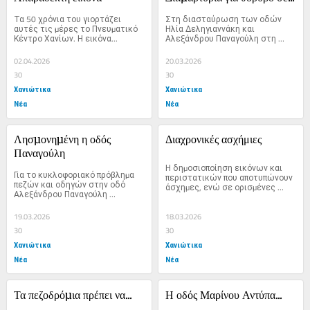
Τα 50 χρόνια του γιορτάζει 
Στη διασταύρωση των οδών 
αυτές τις µέρες το Πνευµατικό 
Ηλία ∆εληγιαννάκη και 
Κέντρο Χανίων. Η εικόνα...
Αλεξάνδρου Παναγούλη στη 
δεξιά πλευρά κατά µήκος...
02.04.2026
20.03.2026
30
30
Χανιώτικα
Χανιώτικα
Νέα
Νέα
Λησµονηµένη η οδός 
Διαχρονικές ασχήμιες
Παναγούλη
Η δηµοσιοποίηση εικόνων και 
Για το κυκλοφοριακό πρόβληµα 
περιστατικών που αποτυπώνουν 
πεζών και οδηγών στην οδό 
άσχηµες, ενώ σε ορισµένες 
Αλεξάνδρου Παναγούλη 
περιπτώσεις, επικίνδυνες 
αναφερθήκαµε και πρόσφατα,...
καταστάσεις...
19.03.2026
18.03.2026
30
30
Χανιώτικα
Χανιώτικα
Νέα
Νέα
Τα πεζοδρόµια πρέπει να...
Η οδός Μαρίνου Αντύπα...