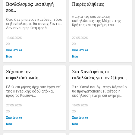
Βανδαλισμός: μια πληγή 
Πικρές αλήθειες
που...
» …για τις επετειακές 
Όσο δεν μπαίνουν κανόνες, τόσο 
εκδηλώσεις της Μάχης της 
οι βανδαλισμοί θα συνεχίζονται. 
Κρήτης και τη µνήµη του 
Δεν είναι η πρώτη φορά...
Σµηναγού (Ι)...
13.06.2026
27.05.2026
20
20
Χανιώτικα
Χανιώτικα
Νέα
Νέα
Ξέχασαν την 
Στα Χανιά φέτος οι 
ασφαλτόστρωση..
εκδηλώσεις για τον Σµηναγό 
Ηλιακή
Εδώ και µήνες άρχισαν έργα επί 
Στα Χανιά και όχι στην Κάρπαθο 
της κεντρικής οδού από και 
θα πραγµατοποιηθεί φέτος η 
προς το Καµπάνι...
εκδήλωση τιµής και µνήµης...
27.05.2026
16.05.2026
20
20
Χανιώτικα
Χανιώτικα
Νέα
Νέα