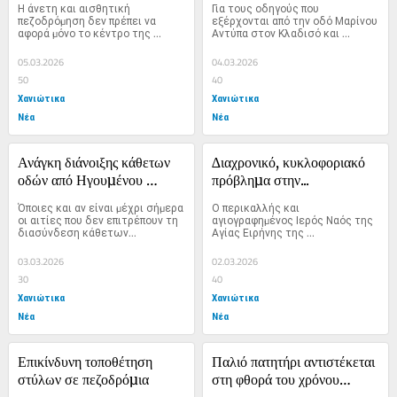
Η άνετη και αισθητική 
Για τους οδηγούς που 
πεζοδρόµηση δεν πρέπει να 
εξέρχονται από την οδό Μαρίνου 
αφορά µόνο το κέντρο της 
Αντύπα στον Κλαδισό και 
πόλης...
θέλουν...
05.03.2026
04.03.2026
50
40
Χανιώτικα
Χανιώτικα
Νέα
Νέα
Ανάγκη διάνοιξης κάθετων 
∆ιαχρονικό, κυκλοφοριακό 
οδών από Ηγουµένου 
πρόβληµα στην...
Γαβριήλ…
Όποιες και αν είναι µέχρι σήµερα 
Ο περικαλλής και 
οι αιτίες που δεν επιτρέπουν τη 
αγιογραφηµένος Ιερός Ναός της 
διασύνδεση κάθετων...
Αγίας Ειρήνης της 
Χρυσοβαλάντου, στην 
Πελεκαπίνα, άρχισε...
03.03.2026
02.03.2026
30
40
Χανιώτικα
Χανιώτικα
Νέα
Νέα
Επικίνδυνη τοποθέτηση 
Παλιό πατητήρι αντιστέκεται 
στύλων σε πεζοδρόµια
στη φθορά του χρόνου…