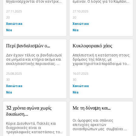
πηγαινοέρχονται στον κεντρικό 
έµειναν. Ο λόγος για το Καµπάνι...
δρόµο µεταξύ Χωραφακιών...
27.11.2025
27.10.2025
20
20
Χανιώτικα
Χανιώτικα
Νέα
Νέα
Περί βανδαλισµών ο...
Κυκλοφοριακό χάος
∆εν έχουν τέλος οι βανδαλισµοί 
Απελπιστική η κατάσταση στους 
σε µνηµεία και κτήρια ακόµα και 
δρόµους της πόλης, µε 
εκκλησιαστικής περιουσίας. 
χαρακτηριστικό παράδειγµα το 
Το...
κοµφούζιο που 
φωτογραφήσαµε...
25.08.2025
16.07.2025
30
30
Χανιώτικα
Χανιώτικα
Νέα
Νέα
32 χρόνια αγώνα χωρίς 
Με τη δύναµη και...
δικαίωση…
Οι όµορφες και σπάνιες 
Κύριε ∆ιευθυντά, Πολλές και 
επιτυχίες αρκετών 
διαχρονικές είναι οι 
συνανθρώπων µας  συµβαίνει 
τραγελαφικές καταστάσεις του 
πολλές φορές να µην 