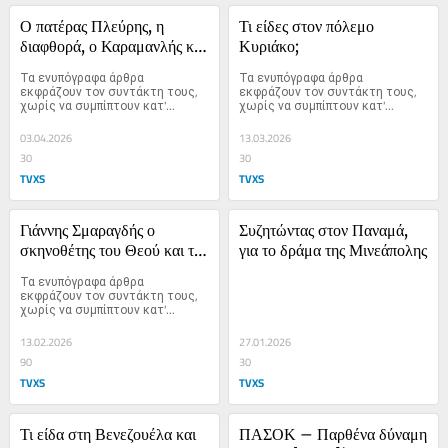
Ο πατέρας Πλεύρης, η 
Τι είδες στον πόλεμο 
διαφθορά, ο Καραμανλής και 
Κυριάκο;
η αντιπολίτευση
Τα ενυπόγραφα άρθρα 
Τα ενυπόγραφα άρθρα 
εκφράζουν τον συντάκτη τους, 
εκφράζουν τον συντάκτη τους, 
χωρίς να συμπίπτουν κατ'...
χωρίς να συμπίπτουν κατ'...
03.04.2026
13.03.2026
30
30
TVXS
TVXS
Γιάννης Σμαραγδής ο 
Συζητώντας στον Παναμά, 
σκηνοθέτης του Θεού και τα 
για το δράμα της Μινεάπολης
τρολς
Τα ενυπόγραφα άρθρα 
εκφράζουν τον συντάκτη τους, 
χωρίς να συμπίπτουν κατ'...
13.02.2026
27.01.2026
90
30
TVXS
TVXS
Τι είδα στη Βενεζουέλα και 
ΠΑΣΟΚ – Παρθένα δύναμη 