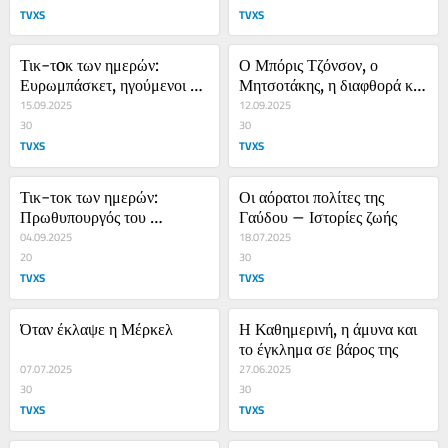
TVXS
TVXS
Τικ-τoκ των ημερών: 
Ο Μπόρις Τζόνσον, ο 
Ευρωμπάσκετ, ηγούμενοι 
Μητσοτάκης, η διαφθορά και 
και ο αρχιερέας Κυριάκος
15.09.2025
η Ουκρανία
12.09.2025
30
30
TVXS
TVXS
Τικ-τοκ των ημερών: 
Οι αόρατοι πολίτες της 
Πρωθυπουργός του 
Γαύδου – Ιστορίες ζωής
κοινού Ποινικού Δικαίου
04.09.2025
18.07.2025
20
30
TVXS
TVXS
Όταν έκλαψε η Μέρκελ
Η Καθημερινή, η άμυνα και 
το έγκλημα σε βάρος της
07.07.2025
27.06.2025
30
30
TVXS
TVXS