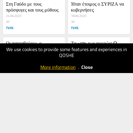
Στη Γαύδο με τους 
Ήταν έτοιμος ο ΣΥΡΙΖΑ να 
πρόσφυγες και τους μύθους
κυβερνήσει;
24.06.2025
18.06.2025
30
30
TVXS
TVXS
Οι πατσαβούρες, ο 
Τικ-τoκ των ημερών: O 
We use cookies to provide some features and experiences in
Guardian και το 
Πάπας και οι Πάπες της 
QOSHE
επικοινωνιακό Ράιχ
30.05.2025
πολιτικής
09.05.2025
30
30
More information
.
Close
TVXS
TVXS