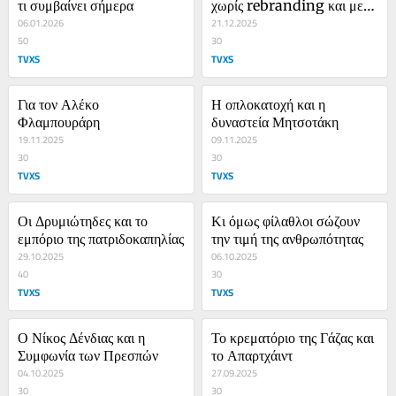
τι συμβαίνει σήμερα
χωρίς rebranding και με 
06.01.2026
βελόνα κολλημένη
21.12.2025
50
30
TVXS
TVXS
Για τον Αλέκο 
Η οπλοκατοχή και η 
Φλαμπουράρη
δυναστεία Μητσοτάκη
19.11.2025
09.11.2025
30
30
TVXS
TVXS
Οι Δρυμιώτηδες και το 
Κι όμως φίλαθλοι σώζουν 
εμπόριο της πατριδοκαπηλίας
την τιμή της ανθρωπότητας
29.10.2025
06.10.2025
40
30
TVXS
TVXS
Ο Νίκος Δένδιας και η 
Το κρεματόριο της Γάζας και 
Συμφωνία των Πρεσπών
το Απαρτχάιντ
04.10.2025
27.09.2025
30
30