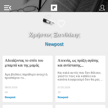
menu_open
Χρήστος Ξανθάκης
Newpost
Αδειάζοντας το σπίτι του 
Ατεκνία, ως πράξη αγάπης 
μπαμπά και της μαμάς
και αντίστασης…
Και καλά αυτές που δεν θέλουν, 
Άμα βλέπεις παράθυρο ανοιχτό, 
γούστο τους και καπέλο και 
προσπέρνα το…
κανένα λογαριασμό δεν θα μας 
δώσουν, συμφωνώ απολύτως. 
Αυτές που θέλουν, όμως;
08.05.2026
07.05.2026
40
20
Newpost
Newpost