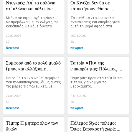
Ντεγκρές: Απ’ τα σαλόνια 
Οι Κινέζοι δεν θα σε 
στ’ αλώνια και πάλι πίσω…
κατακτήσουν. Θα σε 
αγοράσουν!
Μπήκε σε εφαρμογή το plan b… 
Το κινέζικο ντου προκαλεί 
Να προβάλλουμε, εν ολίγοις, τα 
εντυπώσεις και απορίες γιατί 
κοκόπαιδα, με κάθε δυνατό...
αυτή τη φορά αφορά στα 
πετράδια του στέμματος.
27.03.2026
26.03.2026
20
20
Newpost
Newpost
Συμφορά από το πολύ μυαλό 
Τα τρία «Πι» της 
(μπας και αλλάξουμε 
επικαιρότητας: Πόλεμος, 
κυβέρνηση…)
ΠΑΣΟΚ, Πάσχα!
Ποιος θα του κουνηθεί ακριβώς 
Πάμε ράιτ θρου στα τρία Πι του 
του πρωθυπουργού, ιδίως αυτές 
τίτλου, για να βγει το 
τις μέρες τις πολεμικές, με 
μεροκάματο.
αυξημένη γαλάζια συσπείρωση 
ως μάνα εξ ουρανού;
24.03.2026
23.03.2026
40
20
Newpost
Newpost
Τέμπη: Η μητέρα όλων των 
Πόλεμος δίχως πόλεμο: 
δικών
Όπως Σαρακοστή χωρίς 