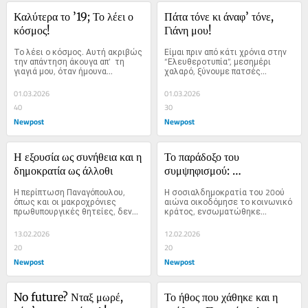
Καλύτερα το ’19; Το λέει ο 
Πάτα τόνε κι άναφ’ τόνε, 
κόσμος!
Γιάνη μου!
Το λέει ο κόσμος. Αυτή ακριβώς 
Είμαι πριν από κάτι χρόνια στην 
την απάντηση άκουγα απ’  τη 
“Ελευθεροτυπία”, μεσημέρι 
γιαγιά μου, όταν ήμουνα...
χαλαρό, ξύνουμε πατσές...
01.03.2026
01.03.2026
40
30
Newpost
Newpost
Η εξουσία ως συνήθεια και η 
Το παράδοξο του 
δημοκρατία ως άλλοθι
συμψηφισμού: 
Σοσιαλδημοκρατία και 
Η περίπτωση Παναγόπουλου, 
Η σοσιαλδημοκρατία του 20ού 
Ριζοσπαστική Αριστερά στον 
όπως και οι μακροχρόνιες 
αιώνα οικοδόμησε το κοινωνικό 
πρωθυπουργικές θητείες, δεν...
κράτος, ενσωματώθηκε...
21ο αιώνα
13.02.2026
12.02.2026
20
20
Newpost
Newpost
No future? Νταξ μωρέ, 
Το ήθος που χάθηκε και η 