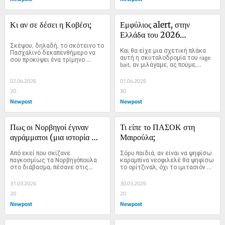
Κι αν σε δέσει η Κοβέσι;
Εμφύλιος alert, στην 
Ελλάδα του 2026…
Σκέψου, δηλαδή, το σκότεινο το 
Και θα είχε μια σχετική πλάκα 
Πασχαλινό δεκαπενθήμερο να 
αυτή η σκυταλοδρομία του rage 
σου προκύψει ένα τρίμηνο 
bait, αν μιλάγαμε, ας πούμε,...
καλοκαιρινό διακοπές στη 
Μόρντορ;
02.04.2026
01.04.2026
20
30
Newpost
Newpost
Πως οι Νορβηγοί έγιναν 
Τι είπε το ΠΑΣΟΚ στη 
αγράμματοι (μια ιστορία 
Μαιρούλα;
ψηφιακής ξεφτίλας…)
Από εκεί που σκίζανε 
Σόρυ παιδιά, αν είναι να ψηφίσω 
παγκοσμίως τα Νορβηγόπουλα 
καραμπίνα νεοφιλελέ θα ψηφίσω 
στο διάβασμα, πέσανε στις...
το ορίτζιναλ, όχι το ιμιτασιόν 
απ’ το Temu!
31.03.2026
30.03.2026
20
20
Newpost
Newpost