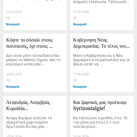
αναμονή τελείωσε. Τέλειωσε 
για ν’ αλλάξεις τη μοίρα αυτού 
με κρότο.
του τόπου.
22.04.2026
21.04.2026
20
20
Newpost
Newpost
Κόψτε τα σόσιαλ στους 
Κυβέρνηση Νέας 
πολιτικούς, όχι στους 
Δημοκρατίας: Το τέλος του 
πιτσιρικάδες!
εκατό-μηδέν;
Δεν είναι μόνο τα παιδάκια που 
Μόνο η Κυβέρνηση και η Νέα 
μπορεί να πάθουν ζημιές από το 
Δημοκρατία να μασουλάνε και οι 
καινούριο κοσκινάκι....
άλλοι να πα’ να, 
καταλαβαινόμαστε υποθέτω.
20.04.2026
17.04.2026
20
20
Newpost
Newpost
Λειψυδρία, Ανομβρία, 
Και ξαφνικά, μας προέκυψε 
Κοροϊδία…
Syrizostalgie!
Ακόμη θυμάμαι εκείνον το 
Να τελειώνει ο μισθός στις 18 
εξαιρετικά χαριτωμένο 
του μήνα για το 62,5 % των 
πρωτοσέλιδο που μας 
νοικοκυριών…
πληροφορούσε...
15.04.2026
14.04.2026