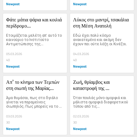
Newpost
Newpost
Φάτε μάτια ψάρια και κοιλιά 
Λύκος στο μαντρί, τσακάλια 
περίδρομο…
στη Μέση Ανατολή
Ετοιμάζεται μελέτη απ’ αυτό το 
Εδώ έχει πολύ κόσμο 
καινούριο το Ινστιτούτο 
ανακατεμένο και ακόμη δεν 
Αντιμετώπισης της...
έχουν πει ούτε λέξη οι Κινέζοι.
05.03.2026
04.03.2026
40
40
Newpost
Newpost
Απ’ το κίνημα των Τεμπών 
Ζωή, θρίαμβος και 
στη σιωπή της Μαρίας…
καταστροφή της 
Σαντορίνης…
Άμα θυμάσαι, πως στο δγιάλο 
Όταν πουλάς μόνο ομορφιά και 
γίνεται να παραμείνεις 
μάλιστα ομορφιά διαφορετικού 
σιωπηλός; Πως μπορείς να το 
τύπου από τις...
βουλώσεις, να το ταπώσεις, να 
το ράψεις;
03.03.2026
02.03.2026
30
30
Newpost
Newpost