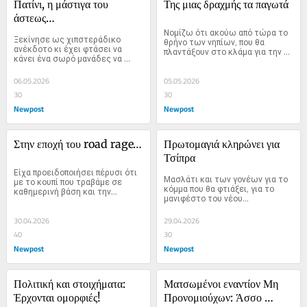
Πατίνι, η μάστιγα του 
Της μιας δραχμής τα παγωτά
άστεως…
Νομίζω ότι ακούω από τώρα το 
Ξεκίνησε ως χιπστεράδικο 
θρήνο των νηπίων, που θα 
ανέκδοτο κι έχει φτάσει να 
πλαντάξουν στο κλάμα για την 
κάνει ένα σωρό μανάδες να 
απώλεια του καλοκαιρινού 
κλαίνε με δάκρυ μαύρο.
Παραδείσου…
06.05.2026
05.05.2026
30
30
Newpost
Newpost
Στην εποχή του road rage…
Πρωτομαγιά κληρώνει για 
Τσίπρα
Είχα προειδοποιήσει πέρυσι ότι 
Μασλάτι και των γονέων για το 
με το κουπί που τραβάμε σε 
κόμμα που θα φτιάξει, για το 
καθημερινή βάση και την...
μανιφέστο του νέου...
30.04.2026
29.04.2026
40
30
Newpost
Newpost
Πολιτική και στοιχήματα: 
Ματσωμένοι εναντίον Μη 
Έρχονται ομορφιές!
Προνομιούχων: Άσσο 