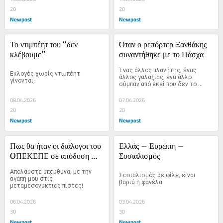
20
20
Newpost
Newpost
Το ντιμπέητ του “δεν 
Όταν ο ρεπόρτερ Ξανθάκης 
κλέβουμε”
συναντήθηκε με το Πάσχα
Ένας άλλος πλανήτης, ένας 
Εκλογές χωρίς ντιμπέητ 
άλλος γαλαξίας, ένα άλλο 
γίνονται;
σύμπαν από εκεί που δεν το 
περίμενες, από εκεί που δεν 
πίστευες ποτέ ότι θα σου 
08.04.2026
07.04.2026
προκύψει.
20
20
Newpost
Newpost
Πως θα ήταν οι διάλογοι του 
Ελλάς – Ευρώπη – 
OΠΕΚΕΠΕ σε απόδοση 
Σοσιαλισμός
Ζαφείρη Μελά
Απολαύστε υπεύθυνα, με την 
Σοσιαλισμός ρε φίλε, είναι 
αγάπη μου στις 
βαριά η φανέλα!
μεταμεσονύκτιες πίστες!
06.04.2026
03.04.2026
30
30
Newpost
Newpost