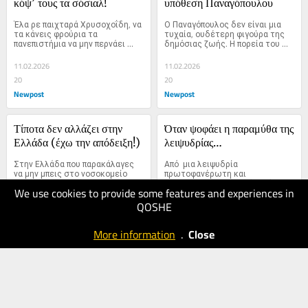
κόψ’ τους τα σόσιαλ!
υπόθεση Παναγόπουλου
Έλα ρε παιχταρά Χρυσοχοΐδη, να 
Ο Παναγόπουλος δεν είναι μια 
τα κάνεις φρούρια τα 
τυχαία, ουδέτερη φιγούρα της 
πανεπιστήμια να μην περνάει 
δημόσιας ζωής. Η πορεία του 
ούτε μυγάκι δίχως ταυτότητα 
ήταν ανέκαθεν συνδεδεμένη με 
στα δόντια!
το ΠΑΣΟΚ.
11.02.2026
11.02.2026
20
20
Newpost
Newpost
Τίποτα δεν αλλάζει στην 
Όταν ψοφάει η παραμύθα της 
Ελλάδα (έχω την απόδειξη!)
λειψυδρίας…
Στην Ελλάδα που παρακάλαγες 
Από  μια λειψυδρία 
να μην μπεις στο νοσοκομείο 
πρωτοφανέρωτη και 
γιατί  έπαιζε πολύ να ‘βγαινες με 
συμπαντική, που χτυπάει μόνο 
We use cookies to provide some features and experiences in
τα πόδια μπροστά.
την Ελλάδα και...
QOSHE
10.02.2026
09.02.2026
30
30
More information
.
Close
Newpost
Newpost