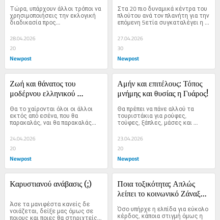
ημίχρονο, άσσο τελικό…
Τώρα, υπάρχουν άλλοι τρόποι να 
Στα 20 πιο δυναμικά κέντρα του 
χρησιμοποιήσεις την εκλογική 
πλούτου ανά τον πλανήτη για την 
διαδικασία προς...
επόμενη 5ετία συγκαταλέγει η 
Knight Frank την Ελλάδα.
28.04.2026
27.04.2026
20
30
Newpost
Newpost
Ζωή και θάνατος του 
Αμήν και επιτέλους: Τόπος 
μοδέρνου ελληνικού 
μνήμης και θυσίας η Γυάρος!
καλοκαιριού
Θα το χαίρονται όλοι οι άλλοι 
Θα πρέπει να πάνε αλλού τα 
εκτός από εσένα, που θα 
τουριστάκια για ρούφες, 
παρακαλάς, ναι θα παρακαλάς...
τούφες, ξάπλες, μάσες και 
ινσταγκράμαμπολ μόμεντς.
24.04.2026
23.04.2026
20
20
Newpost
Newpost
Καρυστιανού ανάβασις (;)
Ποια τοξικότητα; Απλώς 
λείπει το κοινωνικό Ζάναξ…
Άσε τα μανιφέστα κανείς δε 
Όσο υπήρχε η ελπίδα για εύκολο 
νοιάζεται, δείξε μας όμως σε 
κέρδος, κάποια στιγμή όμως η 
ποιους και ποιες θα στηριχτείς 