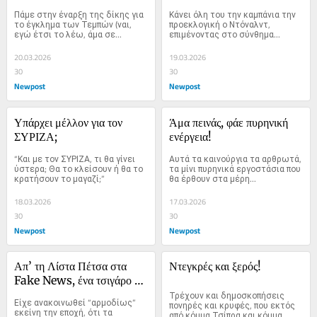
Σαρακοστή!
Πάμε στην έναρξη της δίκης για 
Κάνει όλη του την καμπάνια την 
το έγκλημα των Τεμπών (ναι, 
προεκλογική ο Ντόναλντ, 
εγώ έτσι το λέω, άμα σε...
επιμένοντας στο σύνθημα...
20.03.2026
19.03.2026
30
30
Newpost
Newpost
Υπάρχει μέλλον για τον 
Άμα πεινάς, φάε πυρηνική 
ΣΥΡΙΖΑ;
ενέργεια!
“Και με τον ΣΥΡΙΖΑ, τι θα γίνει 
Αυτά τα καινούργια τα αρθρωτά, 
ύστερα; Θα το κλείσουν ή θα το 
τα μίνι πυρηνικά εργοστάσια που 
κρατήσουν το μαγαζί;”
θα έρθουν στα μέρη...
18.03.2026
17.03.2026
30
30
Newpost
Newpost
Απ’ τη Λίστα Πέτσα στα 
Ντεγκρές και ξερός!
Fake News, ένα τσιγάρο 
δρόμος…
Τρέχουν και δημοσκοπήσεις 
Είχε ανακοινωθεί “αρμοδίως” 
πονηρές και κρυφές, που εκτός 
εκείνη την εποχή, ότι τα 
από κόμμα Τσίπρα και κόμμα 