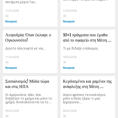
επτάμιση μύρια του...
Καρυστιανού ρωτάνε και για 
κόμμα Ντεγκρές.
13.03.2026
12.03.2026
30
30
Newpost
Newpost
Λειψυδρία: Όταν έκλαψε ο 
10+1 πράγματα που έμαθα 
Ογκουνσότο!
από το σφαγείο στη Μέση 
Ανατολή
Δώστε όσα λεφτά να’ ναι…
Τι με δίδαξε ο πόλεμος.
11.03.2026
10.03.2026
30
30
Newpost
Newpost
Σοσιαλισμός! Μόδα τώρα 
Κερδισμένοι και χαμένοι της 
και στις ΗΠΑ
ανάφλεξης στη Μέση 
Ανατολή
Οι Αμερικάνοι, πάλι, που 
Αύριο φρέσκα τα κουλούρια, 
δοξάζουν το χρήμα και μόνο το 
μόνο ο Θεός ξέρει τι μας 
χρήμα, δυσκολεύονται να το 
ξημερώνει…
χωνέψουν.
09.03.2026
06.03.2026
30
30