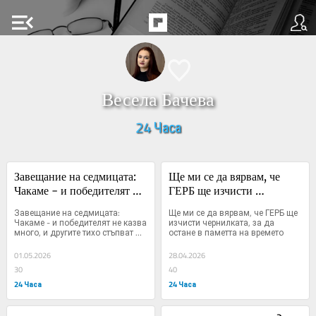
menu_open
Весела Бачева
24 Часа
Завещание на седмицата: 
Ще ми се да вярвам, че 
Чакаме - и победителят не 
ГЕРБ ще изчисти 
казва много, и другите 
чернилката, за да остане в 
Завещание на седмицата: 
Ще ми се да вярвам, че ГЕРБ ще 
тихо стъпват край него 
паметта на времето
Чакаме - и победителят не казва 
изчисти чернилката, за да 
много, и другите тихо стъпват 
остане в паметта на времето
(Видео)
край него (Видео)
01.05.2026
28.04.2026
30
40
24 Часа
24 Часа