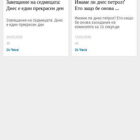
Завещание на седмицата: 
Имаме ли днес петрол? 
Днес е един прекрасен ден
Ето защо бе онова 
заседание на комисията за 
Имаме ли днес петрол? Ето защо 
Завещание на седмицата: Днес 
26 секунди
бе онова заседание на 
е един прекрасен ден
комисията за 26 секунди
20.03.2026
13.03.2026
30
40
24 Часа
24 Часа