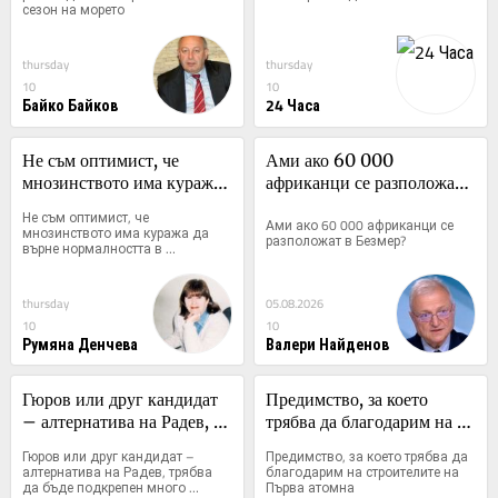
сезон на морето
thursday
thursday
10
10
Байко Байков
24 Часа
Не съм оптимист, че 
Ами ако 60 000 
мнозинството има куража 
африканци се разположат 
да върне нормалността в 
в Безмер?
Не съм оптимист, че 
Ами ако 60 000 африканци се 
публичните финанси, дано 
мнозинството има куража да 
разположат в Безмер?
върне нормалността в 
ме опровергаят
публичните финанси, дано ме 
опровергаят
thursday
05.08.2026
10
10
Румяна Денчева
Валери Найденов
Гюров или друг кандидат 
Предимство, за което 
– алтернатива на Радев, 
трябва да благодарим на 
трябва да бъде подкрепен 
строителите на Първа 
Гюров или друг кандидат – 
Предимство, за което трябва да 
много скромно от ПП-ДБ, 
атомна
алтернатива на Радев, трябва 
благодарим на строителите на 
да бъде подкрепен много 
Първа атомна
иначе ще му навредим