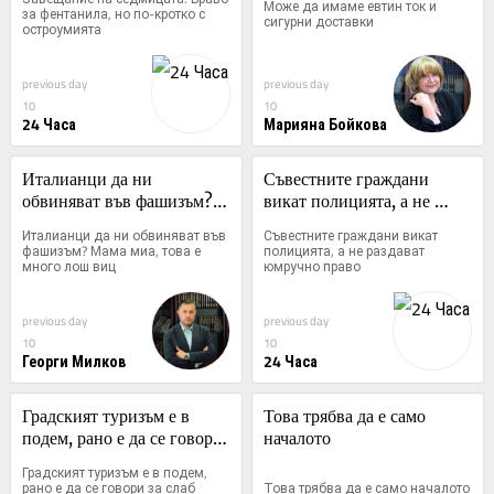
Може да имаме евтин ток и 
за фентанила, но по-кротко с 
сигурни доставки
остроумията
previous day
previous day
10
10
24 Часа
Марияна Бойкова
Италианци да ни 
Съвестните граждани 
обвиняват във фашизъм? 
викат полицията, а не 
Мама миа, това е много 
раздават юмручно право
Италианци да ни обвиняват във 
Съвестните граждани викат 
лош виц
фашизъм? Мама миа, това е 
полицията, а не раздават 
много лош виц
юмручно право
previous day
previous day
10
10
Георги Милков
24 Часа
Градският туризъм е в 
Това трябва да е само 
подем, рано е да се говори 
началото
за слаб сезон на морето
Градският туризъм е в подем, 
рано е да се говори за слаб 
Това трябва да е само началото