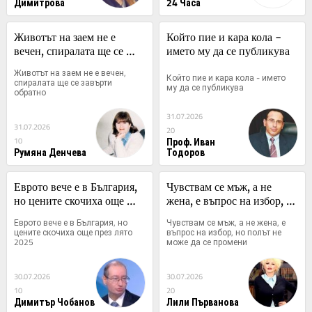
Димитрова
24 Часа
Животът на заем не е 
Който пие и кара кола - 
вечен, спиралата ще се 
името му да се публикува
завърти обратно
Животът на заем не е вечен, 
Който пие и кара кола - името 
спиралата ще се завърти 
му да се публикува
обратно
31.07.2026
31.07.2026
20
Проф. Иван
10
Румяна Денчева
Тодоров
Еврото вече е в България, 
Чувствам се мъж, а не 
но цените скочиха още 
жена, е въпрос на избор, 
през лято 2025
но полът не може да се 
Еврото вече е в България, но 
Чувствам се мъж, а не жена, е 
промени
цените скочиха още през лято 
въпрос на избор, но полът не 
2025
може да се промени
30.07.2026
30.07.2026
10
20
Димитър Чобанов
Лили Първанова