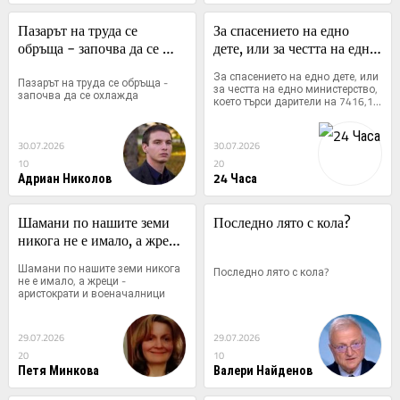
Пазарът на труда се 
За спасението на едно 
обръща - започва да се 
дете, или за честта на едно 
охлажда
министерство, което търси 
За спасението на едно дете, или 
Пазарът на труда се обръща - 
дарители на 7416,15 евро
за честта на едно министерство, 
започва да се охлажда
което търси дарители на 7416,15 
евро
30.07.2026
30.07.2026
10
20
Адриан Николов
24 Часа
Шамани по нашите земи 
Последно лято с кола?
никога не е имало, а жреци 
- аристократи и 
Шамани по нашите земи никога 
Последно лято с кола?
военачалници
не е имало, а жреци - 
аристократи и военачалници
29.07.2026
29.07.2026
20
10
Петя Минкова
Валери Найденов