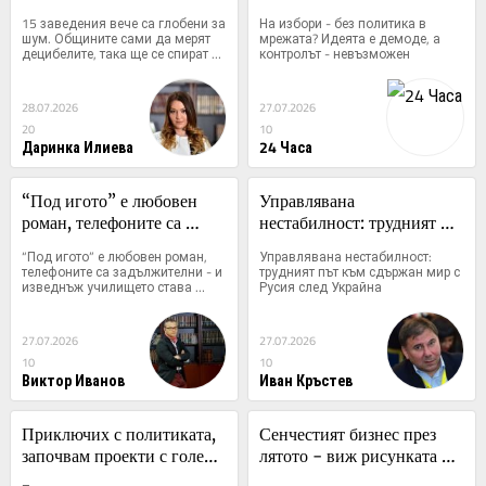
сами да мерят децибелите, 
демоде, а контролът - 
15 заведения вече са глобени за 
На избори - без политика в 
така ще се спират и 
невъзможен
шум. Общините сами да мерят 
мрежата? Идеята е демоде, а 
децибелите, така ще се спират и 
контролът - невъзможен
нощните гонки
нощните гонки
28.07.2026
27.07.2026
20
10
Даринка Илиева
24 Часа
“Под игото” е любовен 
Управлявана 
роман, телефоните са 
нестабилност: трудният 
задължителни - и 
път към сдържан мир с 
“Под игото” е любовен роман, 
Управлявана нестабилност: 
изведнъж училището става 
Русия след Украйна
телефоните са задължителни - и 
трудният път към сдържан мир с 
изведнъж училището става 
Русия след Украйна
интересно
интересно
27.07.2026
27.07.2026
10
10
Виктор Иванов
Иван Кръстев
Приключих с политиката, 
Сенчестият бизнес през 
започвам проекти с големи 
лятото - виж рисунката на 
компании от САЩ
Анри Кулев