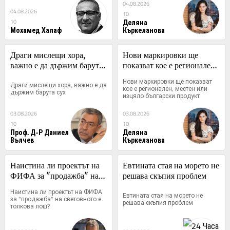
04.08.2026
04.08.2026
10
Деляна
10
Мохамед Халаф
Къркеланова
Драги мислещи хора, 
Нови маркировки ще 
важно е да държим барута 
показват кое е регионален, 
сух
местен или изцяло 
Нови маркировки ще показват 
Драги мислещи хора, важно е да 
български продукт
кое е регионален, местен или 
държим барута сух
изцяло български продукт
03.08.2026
03.08.2026
10
10
Проф. Д-Р Даниел
Деляна
Вълчев
Къркеланова
Наистина ли проектът на 
Евтината стая на морето не 
ФИФА за "продажба" на 
решава скъпия проблем
световното е толкова лош?
Наистина ли проектът на ФИФА 
Евтината стая на морето не 
за "продажба" на световното е 
решава скъпия проблем
толкова лош?