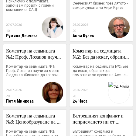
Приключих с политиката, 
Сенчестият бизнес през лятото - 
започвам проекти с големи 
виж рисунката на Анри Кулев
компании от САЩ
27.07.2026
26.07.2026
10
20
Румяна Денчева
Анри Кулев
Коментар на седмицата 
Коментар на седмицата 
№1: Проф. Лозанов научи 
№2: Без да искат, обрани 
за месец Людмила 
хора помогнаха за ареста 
Коментар на седмицата №1: 
Коментар на седмицата №2: Без 
Живкова да говори 
на Асен със сигнали на 112
Проф. Лозанов научи за месец 
да искат, обрани хора 
Людмила Живкова да говори 
помогнаха за ареста на Асен със 
английски, тя му довери 
английски, тя му довери Ванга
сигнали на 112
Ванга
26.07.2026
26.07.2026
20
20
Петя Минкова
24 Часа
Коментар на седмицата 
Вътрешният конфликт и 
№3: Ценообразуване на 
неприемането ни от 
цацата на българския плаж
любимите хората е в 
Коментар на седмицата №3: 
Вътрешният конфликт и 
основата на всяка болест
Ценообразуване на цацата на 
неприемането ни от любимите 