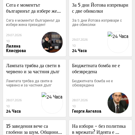
Сега е моментът 
За 5 дни Йотова изпревари 
българинът да избере жена 
с две обиколки
президент
Сега е моментът българинът да 
За 5 дни Йотова изпревари с 
избере жена президент
две обиколки
29.07.2026
29.07.2026
10
Лиляна
10
Клисурова
24 Часа
Лампата трябва да свети в 
Бюджетната бомба не е 
червено и за частния дълг
обезвредена
Лампата трябва да свети в 
Бюджетната бомба не е 
червено и за частния дълг
обезвредена
28.07.2026
28.07.2026
10
10
24 Часа
Георги Ангелов
15 заведения вече са 
На избори - без политика 
глобени за шум. Общините 
в мрежата? Идеята е 