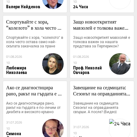
10
10
Валери Найденов
24 Часа
Спортувайте с хора, 
Защо новооткритият 
“колелото” в хола често 
мавзолей е толкова важен 
остава само най-скъпата 
за нашата представа за 
Спортувайте с хора, “колелото” в 
Защо новооткритият мавзолей е 
закачалка за пране
Перперикон?
хола често остава само най-
толкова важен за нашата 
скъпата закачалка за пране
представа за Перперикон?
01.08.2026
01.08.2026
10
10
Любомира
Проф. Николай
Николаева
Овчаров
Ако се диагностицира 
Завещание на седмицата: 
рано, ракът на гърдата е 
Сезонът на оправданията 
по-лечим от диабета и 
свърши. А после? (Видео)
Ако се диагностицира рано, 
Завещание на седмицата: 
високото кръвно
ракът на гърдата е по-лечим от 
Сезонът на оправданията 
диабета и високото кръвно
свърши. А после? (Видео)
31.07.2026
31.07.2026
10
Симона
10