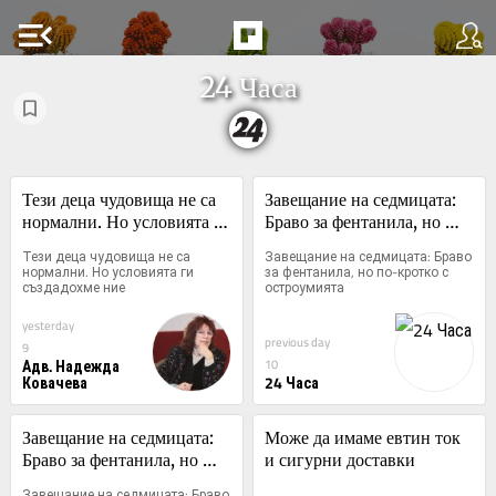
menu_open
24 Часа
Тези деца чудовища не са 
Завещание на седмицата: 
нормални. Но условията 
Браво за фентанила, но 
ги създадохме ние
по-кротко с остроумията
Тези деца чудовища не са 
Завещание на седмицата: Браво 
нормални. Но условията ги 
за фентанила, но по-кротко с 
създадохме ние
остроумията
yesterday
previous day
9
Адв. Надежда
10
Ковачева
24 Часа
Завещание на седмицата: 
Може да имаме евтин ток 
Браво за фентанила, но 
и сигурни доставки
по-кротко с остроумията
Завещание на седмицата: Браво 