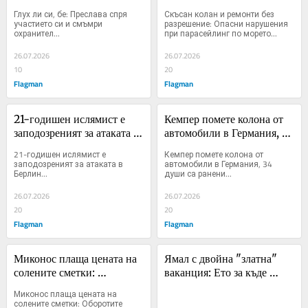
смъмри охранител
нарушения при 
Глух ли си, бе: Преслава спря 
Скъсан колан и ремонти без 
парасейлинг по морето
участието си и смъмри 
разрешение: Опасни нарушения 
охранител...
при парасейлинг по морето...
26.07.2026
26.07.2026
10
20
Flagman
Flagman
21-годишен ислямист е 
Кемпер помете колона от 
заподозреният за атаката в 
автомобили в Германия, 
Берлин
34 души са ранени
21-годишен ислямист е 
Кемпер помете колона от 
заподозреният за атаката в 
автомобили в Германия, 34 
Берлин...
души са ранени...
26.07.2026
26.07.2026
20
20
Flagman
Flagman
Миконос плаща цената на 
Ямал с двойна "златна" 
солените сметки: 
ваканция: Ето за къде 
Оборотите паднаха с до 
стегна куфарите
Миконос плаща цената на 
70%
солените сметки: Оборотите 