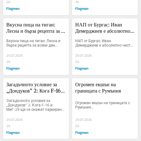
20
20
Flagman
Flagman
Вкусна пица на тиган: 
НАП от Бургас: Иван 
Лесна и бърза рецепта за 
Демерджиев е абсолютно 
всеки ден
чист
Вкусна пица на тиган: Лесна и 
НАП от Бургас: Иван 
бърза рецепта за всеки ден...
Демерджиев е абсолютно чист...
25.07.2026
25.07.2026
20
20
Flagman
Flagman
Загадъчното условие за 
Огромен екшън на 
„Дондуков“ 2: Кога F-16 и 
границата с Румъния
МиГ-29 ще се окажат 
Загадъчното условие за 
Огромен екшън на границата с 
паркирани на жълтите 
„Дондуков“ 2: Кога F-16 и 
Румъния...
МиГ-29 ще се окажат паркирани 
павета?
на жълтите павета...
25.07.2026
25.07.2026
20
20
Flagman
Flagman