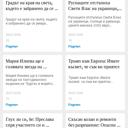
Градът на края на света, 
Руснаците отстъпиха 
където е забранено да се 
Свети Влас на украинци, 
умира
поляци и румънци, цените 
Руснаците отстъпиха Свети Влас 
Градът на края на света, където 
минаха 2000 евро
на украинци, поляци и румънци, 
е забранено да се умира...
цените минаха 2000 евро...
26.07.2026
26.07.2026
20
10
Flagman
Flagman
Мария Илиева ще е 
Тръмп към Европа: Имате 
голямата звезда на 
късмет, че съм ви приятел
тазгодишноно издание на 
Мария Илиева ще е голямата 
Тръмп към Европа: Имате 
"Бургас и морето"
звезда на тазгодишноно 
късмет, че съм ви приятел...
издание на "Бургас и морето...
26.07.2026
26.07.2026
10
10
Flagman
Flagman
Глух ли си, бе: Преслава 
Скъсан колан и ремонти 
спря участието си и 
без разрешение: Опасни 