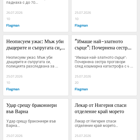
паднаха с до 70...
26.07.2026
25.07.2026
10
10
Flagman
Flagman
Неописуем ужас: Мъж уби 
"Имаше най-златното 
дъщерите и съпругата си, 
сърце": Почернена сестра 
полицията разследвана за 
проговори след кошмарна 
Неописуем ужас: Мъж уби 
"Имаше най-златното сърце": 
непростима грешка
катастрофа с 4 жертви
дъщерите и съпругата си, 
Почернена сестра проговори 
полицията разследвана за 
след кошмарна катастрофа с 4 
непростима грешка...
жертви...
25.07.2026
25.07.2026
10
20
Flagman
Flagman
Удар срещу бракониери 
Лекар от Нигерия спаси 
във Варна
отделение край морето
Удар срещу бракониери във 
Лекар от Нигерия спаси 
Варна...
отделение край морето...
25.07.2026
25.07.2026