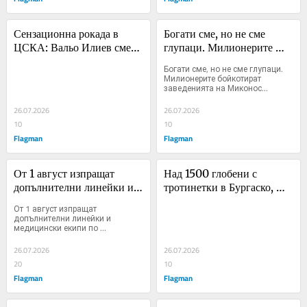
Сензационна рокада в 
Богати сме, но не сме 
ЦСКА: Вальо Илиев сменя 
глупаци. Милионерите 
Бойко Величков
бойкотират заведенията на 
Богати сме, но не сме глупаци. 
Миконос
Милионерите бойкотират 
заведенията на Миконос...
26.07.2026
26.07.2026
10
10
Flagman
Flagman
От 1 август изпращат 
Над 1500 глобени с 
допълнителни линейки и 
тротинетки в Бургаско, 
медицински екипи по 
пияните шофьори 
От 1 август изпращат 
Черноморието
намаляват
допълнителни линейки и 
медицински екипи по 
Черноморието...
26.07.2026
26.07.2026
20
10
Flagman
Flagman