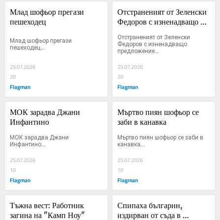
Млад шофьор прегази 
Отстраненият от Зеленски 
пешеходец
Федоров с изненадващо 
предложение
Отстраненият от Зеленски 
Млад шофьор прегази 
Федоров с изненадващо 
пешеходец...
предложение...
25.07.2026
25.07.2026
20
20
Flagman
Flagman
МОК зарадва Джани 
Мъртво пиян шофьор се 
Инфантино
заби в канавка
МОК зарадва Джани 
Мъртво пиян шофьор се заби в 
Инфантино...
канавка...
25.07.2026
25.07.2026
10
10
Flagman
Flagman
Тъжна вест: Работник 
Спипаха българин, 
загина на "Камп Ноу"
издирван от съда в 