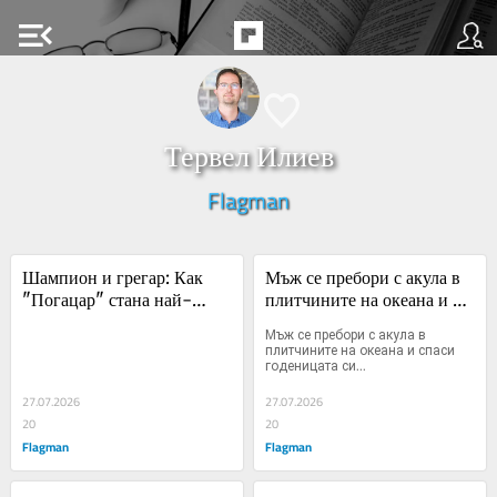
menu_open
Тервел Илиев
Flagman
Шампион и грегар: Как 
Мъж се пребори с акула в 
"Погацар" стана най-
плитчините на океана и 
великият помагач в спорта
спаси годеницата си
Мъж се пребори с акула в 
плитчините на океана и спаси 
годеницата си...
27.07.2026
27.07.2026
20
20
Flagman
Flagman