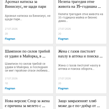
Арсенал натиска за 
Нелепа трагедия отне 
Винисиус, не щади пари
живота на 35-годишна 
майка и бизнес дама
Нелепа трагедия отне живота на 
Арсенал натиска за Винисиус, не 
35-годишна майка и бизнес 
щади пари...
дама...
27.07.2026
27.07.2026
20
20
Flagman
Flagman
Шампион по силов трибой 
Жена с газов пистолет 
се удави в Майорка, в 
нахлу в аптека и поиска 
последния си миг 
оборота
Шампион по силов трибой се 
Жена с газов пистолет нахлу в 
геройски спаси любимата 
удави в Майорка, в последния 
аптека и поиска оборота...
си миг геройски спаси любимата 
си
си...
27.07.2026
27.07.2026
10
20
Flagman
Flagman
Нова версия: Спор за жена 
Защо замразеният хляб 
е причина за мелето с 
може да е по-добър от 