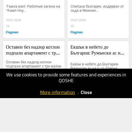
Мюнхен
Тъжна вест: Работник загина на 
Спипаха българин, издирван от 
"Камп Ноу...
съда в Мюнхен...
25.07.2026
25.07.2026
10
20
Flagman
Flagman
Оставен без надзор котлон 
Екшън в небето до 
подпали апартамент с три 
България: Румънски ас на 
малки деца
F-16 блесна
Оставен без надзор котлон 
Екшън в небето до България: 
подпали апартамент с три малки 
Румънски ас на F-16 блесна...
деца...
We use cookies to provide some features and experiences in
QOSHE
25.07.2026
25.07.2026
20
20
More information
.
Close
Flagman
Flagman