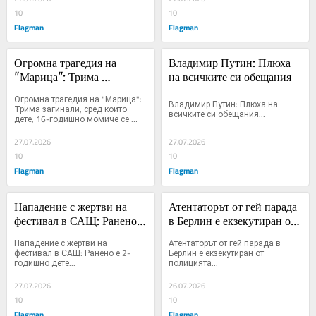
10
10
Flagman
Flagman
Огромна трагедия на 
Владимир Путин: Плюха 
"Марица": Трима 
на всичките си обещания
загинали, сред които дете, 
Огромна трагедия на "Марица": 
Владимир Путин: Плюха на 
16-годишно момиче се 
Трима загинали, сред които 
всичките си обещания...
дете, 16-годишно момиче се 
бори за живота си
бори за живота си...
27.07.2026
27.07.2026
10
10
Flagman
Flagman
Нападение с жертви на 
Атентаторът от гей парада 
фестивал в САЩ: Ранено е 
в Берлин е екзекутиран от 
2-годишно дете
полицията
Нападение с жертви на 
Атентаторът от гей парада в 
фестивал в САЩ: Ранено е 2-
Берлин е екзекутиран от 
годишно дете...
полицията...
27.07.2026
26.07.2026
10
10
Flagman
Flagman