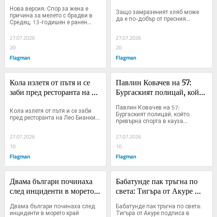
брадви в Средец, 13-
пресния
Нова версия: Спор за жена е 
Защо замразеният хляб може 
годишен е ранен
причина за мелето с брадви в 
да е по-добър от пресния...
Средец, 13-годишен е ранен...
27.07.2026
27.07.2026
20
20
Flagman
Flagman
Кола излетя от пътя и се 
Павлин Ковачев на 57: 
заби пред ресторанта на 
Бургаският полицай, който 
Лео Бианки
превърна спорта в кауза
Павлин Ковачев на 57: 
Кола излетя от пътя и се заби 
Бургаският полицай, който 
пред ресторанта на Лео Бианки...
превърна спорта в кауза...
27.07.2026
27.07.2026
10
10
Flagman
Flagman
Двама българи починаха 
Бабатунде пак тръгна по 
след инциденти в морето 
света: Тигъра от Акуре 
край Александруполис
подписа в Северен Кипър
Двама българи починаха след 
Бабатунде пак тръгна по света: 
инциденти в морето край 
Тигъра от Акуре подписа в 