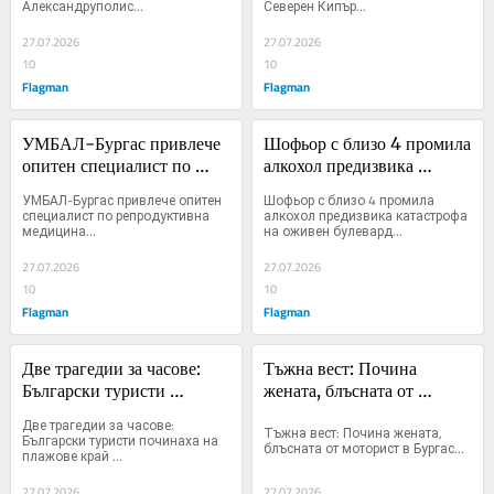
Александруполис...
Северен Кипър...
27.07.2026
27.07.2026
10
10
Flagman
Flagman
УМБАЛ-Бургас привлече 
Шофьор с близо 4 промила 
опитен специалист по 
алкохол предизвика 
репродуктивна медицина
катастрофа на оживен 
УМБАЛ-Бургас привлече опитен 
Шофьор с близо 4 промила 
булевард
специалист по репродуктивна 
алкохол предизвика катастрофа 
медицина...
на оживен булевард...
27.07.2026
27.07.2026
10
10
Flagman
Flagman
Две трагедии за часове: 
Тъжна вест: Почина 
Български туристи 
жената, блъсната от 
починаха на плажове край 
моторист в Бургас
Две трагедии за часове: 
Тъжна вест: Почина жената, 
Александруполис
Български туристи починаха на 
блъсната от моторист в Бургас...
плажове край 
Александруполис...
27.07.2026
27.07.2026