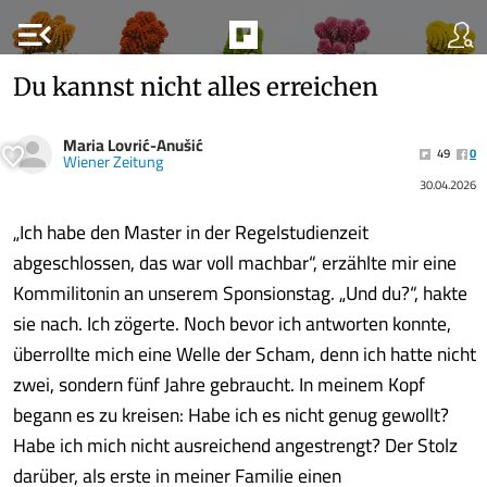
menu_open
Du kannst nicht alles erreichen
Maria Lovrić-Anušić
49
0
Wiener Zeitung
30.04.2026
„Ich habe den Master in der Regelstudienzeit
abgeschlossen, das war voll machbar“, erzählte mir eine
Kommilitonin an unserem Sponsionstag. „Und du?“, hakte
sie nach. Ich zögerte. Noch bevor ich antworten konnte,
überrollte mich eine Welle der Scham, denn ich hatte nicht
zwei, sondern fünf Jahre gebraucht. In meinem Kopf
begann es zu kreisen: Habe ich es nicht genug gewollt?
Habe ich mich nicht ausreichend angestrengt? Der Stolz
darüber, als erste in meiner Familie einen