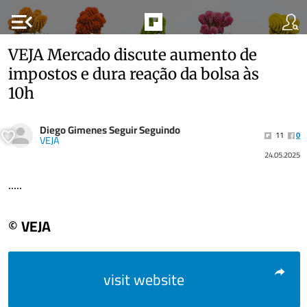
menu_open
VEJA Mercado discute aumento de
impostos e dura reação da bolsa às
10h
Diego Gimenes Seguir Seguindo
11
0
VEJA
24.05.2025
.....
© VEJA
visit website