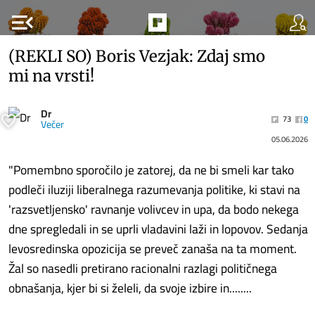
menu_open
(REKLI SO) Boris Vezjak: Zdaj smo
mi na vrsti!
Dr
73
0
Večer
05.06.2026
"Pomembno sporočilo je zatorej, da ne bi smeli kar tako
podleči iluziji liberalnega razumevanja politike, ki stavi na
'razsvetljensko' ravnanje volivcev in upa, da bodo nekega
dne spregledali in se uprli vladavini laži in lopovov. Sedanja
levosredinska opozicija se preveč zanaša na ta moment.
Žal so nasedli pretirano racionalni razlagi političnega
obnašanja, kjer bi si želeli, da svoje izbire in........