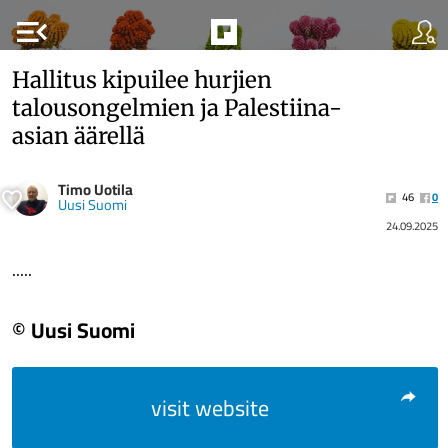
menu_open
Hallitus kipuilee hurjien
talousongelmien ja Palestiina-
asian äärellä
Timo Uotila
46
0
Uusi Suomi
24.09.2025
.....
© Uusi Suomi
visit website