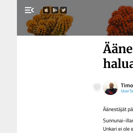
menu_open
Äänes
halua
Timo
Uusi 
Äänestäjät pä
Sunnunai-illan
Unkari ei ole