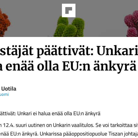
täjät päättivät: Unkari
 enää olla EU:n änkyrä
 Uotila
Suomi
ättivät: Unkari ei halua enää olla EU:n änkyrä
 12.4. suuri uutinen on Unkarin vaalitulos. Se voi tarkoittaa si
 enää EU:n änkyrä. Unkarissa pääoppositiopuolue Tiszan johtaj