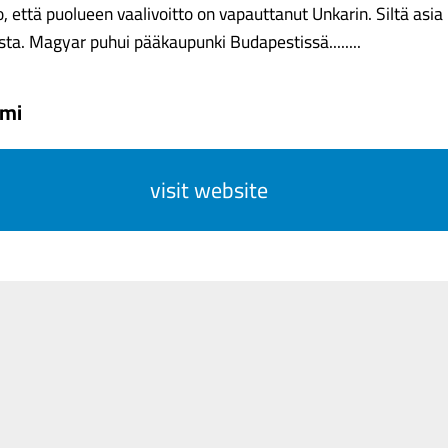
 että puolueen vaalivoitto on vapauttanut Unkarin. Siltä asi
ta. Magyar puhui pääkaupunki Budapestissä........
omi
visit website