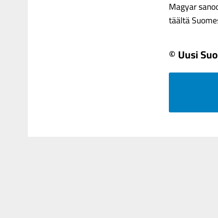
Magyar sanoo,
täältä Suomes
© Uusi Su