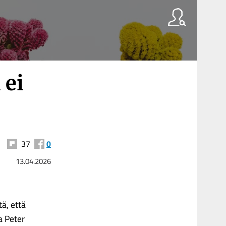
 ei
37
0
13.04.2026
tä, että
a Peter