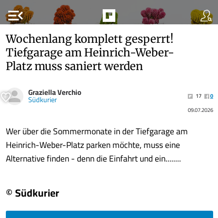
menu_open
Wochenlang komplett gesperrt!
Tiefgarage am Heinrich-Weber-
Platz muss saniert werden
Graziella Verchio
17
0
Südkurier
09.07.2026
Wer über die Sommermonate in der Tiefgarage am
Heinrich-Weber-Platz parken möchte, muss eine
Alternative finden - denn die Einfahrt und ein........
© Südkurier