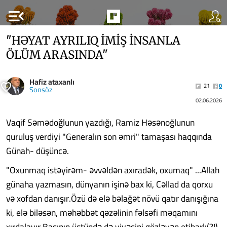
menu_open
"HƏYAT AYRILIQ İMİŞ İNSANLA
ÖLÜM ARASINDA"
Hafiz ataxanlı
21
0
Sonsöz
02.06.2026
Vaqif Səmədoğlunun yazdığı, Ramiz Həsənoğlunun
quruluş verdiyi "Generalın son əmri" tamaşası haqqında
Günah- düşüncə.
"Oxunmaq istəyirəm- əvvəldən axıradək, oxumaq" ...Allah
günaha yazmasın, dünyanın işinə bax ki, Cəllad da qorxu
və xofdan danışır.Özü də elə bəlağət növü qatır danışığına
ki, elə biləsən, məhəbbət qəzəlinin fəlsəfi məqamını
xırdalayır.Başının üstündə də yiyəsini gözləyən etibarlı(?!)