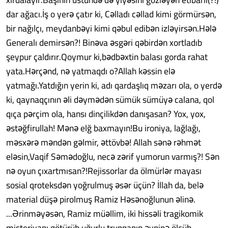
dar ağacı.İş o yerə çatır ki, Cəlladı cəllad kimi görmürsən,
bir nağılçı, meydanbəyi kimi qəbul edibən izləyirsən.Hələ
Generalı demirsən?! Binəva əsgəri qəbirdən xortladıb
şeypur çaldırır.Qoymur ki,bədbəxtin balası gorda rahat
yata.Hərçənd, nə yatmaqdı o?Allah kəssin elə
yatmağı.Yatdığın yerin ki, adı qardaşlıq məzarı ola, o yerdə
ki, qaynaqçının əli dəymədən sümük sümüyə calana, qol
qıça pərçim ola, hansı dinçilikdən danışasan? Yox, yox,
əstəğfirullah! Mənə elğ baxmayın!Bu ironiya, lağlağı,
məsxərə məndən gəlmir, əttövbə! Allah sənə rəhmət
eləsin,Vaqif Səmədoğlu, necə zərif yumorun varmış?! Sən
nə oyun çıxartmısan?!Rejissorlar da ölmürlər mayası
sosial qroteksdən yoğrulmuş əsər üçün? İllah da, belə
material düşə pirolmuş Ramiz Həsənoğlunun əlinə.
...Ərinməyəsən, Ramiz müəllim, iki hissəli tragikomik
misteriyanı götürüb uğurlu truppanın əyninə ölçüb -