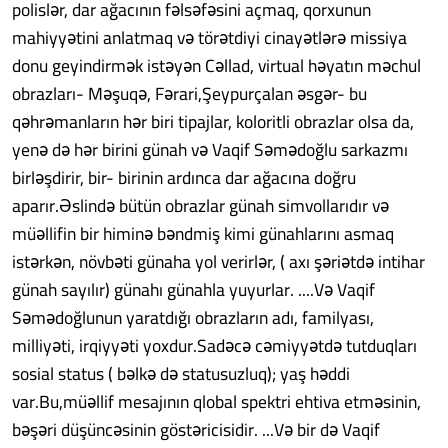
polislər, dar ağacının fəlsəfəsini açmaq, qorxunun
mahiyyətini anlatmaq və törətdiyi cinayətlərə missiya
donu geyindirmək istəyən Cəllad, virtual həyatın məchul
obrazları- Məşuqə, Fərari,Şeypurçalan əsgər- bu
qəhrəmanların hər biri tipajlar, koloritli obrazlar olsa da,
yenə də hər birini günah və Vaqif Səmədoğlu sarkazmı
birləşdirir, bir- birinin ardınca dar ağacına doğru
aparır.Əslində bütün obrazlar günah simvollarıdır və
müəllifin bir himinə bəndmiş kimi günahlarını asmaq
istərkən, növbəti günaha yol verirlər, ( axı şəriətdə intihar
günah sayılır) günahı günahla yuyurlar. ....Və Vaqif
Səmədoğlunun yaratdığı obrazların adı, familyası,
milliyəti, irqiyyəti yoxdur.Sadəcə cəmiyyətdə tutduqları
sosial status ( bəlkə də statusuzluq); yaş həddi
var.Bu,müəllif mesajının qlobal spektri ehtiva etməsinin,
bəşəri düşüncəsinin göstəricisidir. ...Və bir də Vaqif