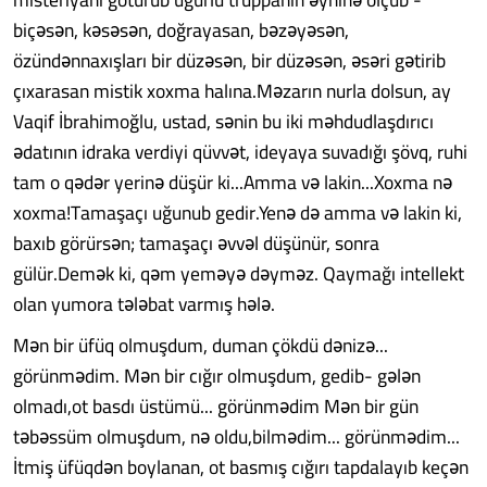
biçəsən, kəsəsən, doğrayasan, bəzəyəsən,
özündənnaxışları bir düzəsən, bir düzəsən, əsəri gətirib
çıxarasan mistik xoxma halına.Məzarın nurla dolsun, ay
Vaqif İbrahimoğlu, ustad, sənin bu iki məhdudlaşdırıcı
ədatının idraka verdiyi qüvvət, ideyaya suvadığı şövq, ruhi
tam o qədər yerinə düşür ki...Amma və lakin...Xoxma nə
xoxma!Tamaşaçı uğunub gedir.Yenə də amma və lakin ki,
baxıb görürsən; tamaşaçı əvvəl düşünür, sonra
gülür.Demək ki, qəm yeməyə dəyməz. Qaymağı intellekt
olan yumora tələbat varmış hələ.
Mən bir üfüq olmuşdum, duman çökdü dənizə...
görünmədim. Mən bir cığır olmuşdum, gedib- gələn
olmadı,ot basdı üstümü... görünmədim Mən bir gün
təbəssüm olmuşdum, nə oldu,bilmədim... görünmədim...
İtmiş üfüqdən boylanan, ot basmış cığırı tapdalayıb keçən