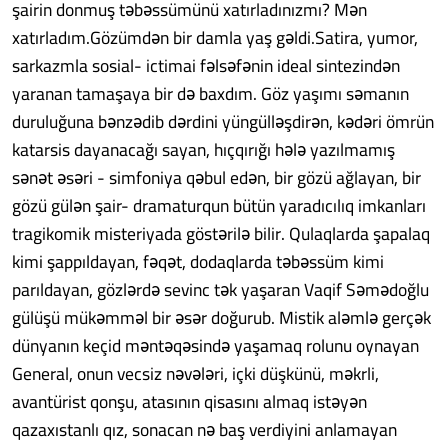
şairin donmuş təbəssümünü xatırladınızmı? Mən
xatırladım.Gözümdən bir damla yaş gəldi.Satira, yumor,
sarkazmla sosial- ictimai fəlsəfənin ideal sintezindən
yaranan tamaşaya bir də baxdım. Göz yaşımı səmanın
duruluğuna bənzədib dərdini yüngülləşdirən, kədəri ömrün
katarsis dayanacağı sayan, hıçqırığı hələ yazılmamış
sənət əsəri - simfoniya qəbul edən, bir gözü ağlayan, bir
gözü gülən şair- dramaturqun bütün yaradıcılıq imkanları
tragikomik misteriyada göstərilə bilir. Qulaqlarda şapalaq
kimi şappıldayan, fəqət, dodaqlarda təbəssüm kimi
parıldayan, gözlərdə sevinc tək yaşaran Vaqif Səmədoğlu
gülüşü mükəmməl bir əsər doğurub. Mistik aləmlə gerçək
dünyanın keçid məntəqəsində yaşamaq rolunu oynayan
General, onun vecsiz nəvələri, içki düşkünü, məkrli,
avantürist qonşu, atasının qisasını almaq istəyən
qazaxıstanlı qız, sonacan nə baş verdiyini anlamayan