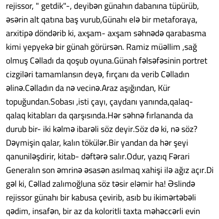
rejissor, " getdik"-, deyibən günahın dabanına tüpürüb,
əsərin alt qatına baş vurub,Günahı elə bir metaforaya,
arxitipə döndərib ki, axşam- axşam səhnədə qarabasma
kimi yepyekə bir günah görürsən. Ramiz müəllim ,sağ
olmuş Cəlladı da qoşub oyuna.Günah fəlsəfəsinin portret
cizgiləri tamamlansın deyə, fırçanı da verib Cəlladın
əlinə.Cəlladın da nə vecinə.Araz aşığından, Kür
topuğundan.Sobası ,isti çayı, çaydanı yanında,qalaq-
qalaq kitabları da qarşısında.Hər səhnə fırlananda da
durub bir- iki kəlmə ibarəli söz deyir.Söz də ki, nə söz?
Dəymişin qalar, kalın tökülər.Bir yandan da hər şeyi
qanuniləşdirir, kitab- dəftərə salır.Odur, yazıq Fərari
Generalın son əmrinə əsasən asılmaq xahişi ilə ağız açır.Di
gəl ki, Cəllad zalımoğluna söz təsir eləmir ha! Əslində
rejissor günahı bir kabusa çevirib, asıb bu ikimərtəbəli
qədim, insafən, bir az da koloritli taxta məhəccərli evin