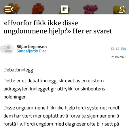
menu_open
«Hvorfor fikk ikke disse
ungdommene hjelp?» Her er svaret
Siljan Jørgensen
42
0
Sandefjords Blad
21.06.2025
Debattinnlegg
Dette er et debattinnlegg, skrevet av en ekstern
bidragsyter. Innlegget gir uttrykk for skribentens
holdninger.
Disse ungdommene fikk ikke hjelp fordi systemet rundt
dem har vært mer opptatt av å forvalte skjemaer enn å
forstå liv. Fordi ungdom med diagnoser ofte blir sett på