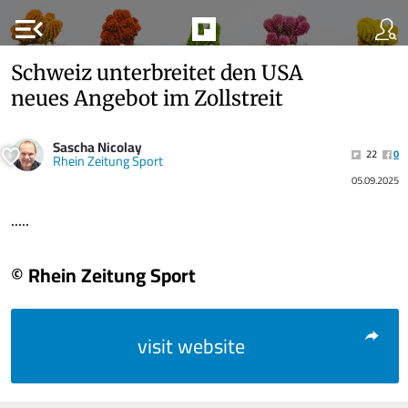
menu_open
Schweiz unterbreitet den USA
neues Angebot im Zollstreit
Sascha Nicolay
22
0
Rhein Zeitung Sport
05.09.2025
.....
© Rhein Zeitung Sport
visit website