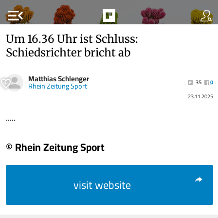
menu_open
Um 16.36 Uhr ist Schluss:
Schiedsrichter bricht ab
Matthias Schlenger
35
0
Rhein Zeitung Sport
23.11.2025
.....
© Rhein Zeitung Sport
visit website