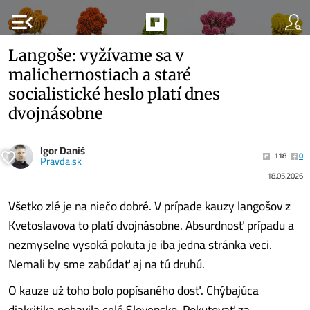
menu_open
Langoše: vyžívame sa v
malichernostiach a staré
socialistické heslo platí dnes
dvojnásobne
Igor Daniš
118
0
Pravda.sk
18.05.2026
Všetko zlé je na niečo dobré. V prípade kauzy langošov z
Kvetoslavova to platí dvojnásobne. Absurdnosť prípadu a
nezmyselne vysoká pokuta je iba jedna stránka veci.
Nemali by sme zabúdať aj na tú druhú.
O kauze už toho bolo popísaného dosť. Chýbajúca
diakritika pobavila celé Slovensko. Pokutovať za