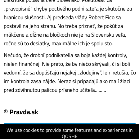
„pravopisné“ chyby poctivého podnikateľa je skutočne za
hranicou slušnosti. Aj predseda vlády Robert Fico sa
postavil na jeho stranu. No treba priznať, že pokút za
mäkčene a dĺžne na bločkoch nie je na Slovensku veľa,
ročne sú to desiatky, maximálne ich je spolu sto.
Nečudo, že drobní podnikatelia sa boja každej kontroly,
nielen finančnej. Nie preto, že by niečo skrývali, či si boli
vedomí, že sa dopúšťajú nejakej „zlodejiny“, len netušia, čo
im kontrola zasa nájde. Neraz si pripadajú ako malí žiaci
pred zdvihnutou palicou prísneho učiteľa.........
© Pravda.sk
We use cookies to provide some features and experiences in
visit website
QOSHE