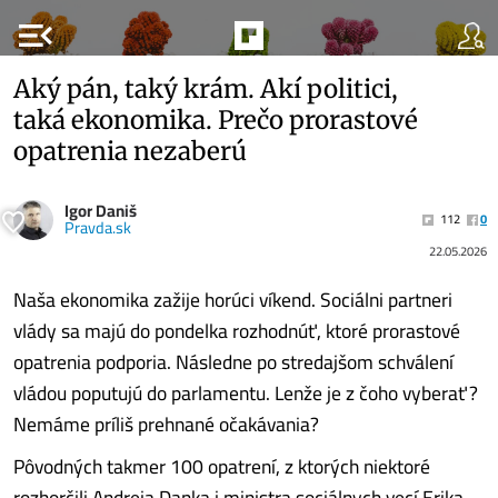
menu_open
Aký pán, taký krám. Akí politici,
taká ekonomika. Prečo prorastové
opatrenia nezaberú
Igor Daniš
112
0
Pravda.sk
22.05.2026
Naša ekonomika zažije horúci víkend. Sociálni partneri
vlády sa majú do pondelka rozhodnúť, ktoré prorastové
opatrenia podporia. Následne po stredajšom schválení
vládou poputujú do parlamentu. Lenže je z čoho vyberať?
Nemáme príliš prehnané očakávania?
Pôvodných takmer 100 opatrení, z ktorých niektoré
rozhorčili Andreja Danka i ministra sociálnych vecí Erika