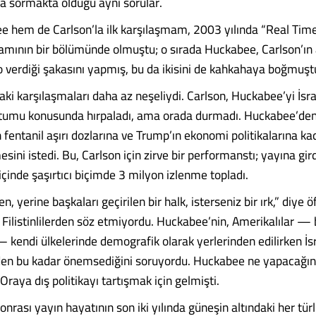
da sormakta olduğu aynı sorular.
hem de Carlson’la ilk karşılaşmam, 2003 yılında “Real Time 
mının bir bölümünde olmuştu; o sırada Huckabee, Carlson’ın 
lo verdiği şakasını yapmış, bu da ikisini de kahkahaya boğmuşt
i karşılaşmaları daha az neşeliydi. Carlson, Huckabee’yi İsrai
utumu konusunda hırpaladı, ama orada durmadı. Huckabee’den
fentanil aşırı dozlarına ve Trump’ın ekonomi politikalarına ka
sini istedi. Bu, Carlson için zirve bir performanstı; yayına gir
 içinde şaşırtıcı biçimde 3 milyon izlenme topladı.
n, yerine başkaları geçirilen bir halk, isterseniz bir ırk,” diye ö
Filistinlilerden söz etmiyordu. Huckabee’nin, Amerikalılar —
 kendi ülkelerinde demografik olarak yerlerinden edilirken İsr
den bu kadar önemsediğini soruyordu. Huckabee ne yapacağın
raya dış politikayı tartışmak için gelmişti.
onrası yayın hayatının son iki yılında güneşin altındaki her tür