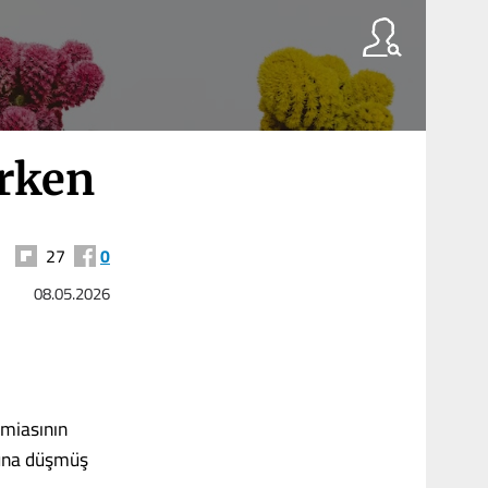
ürken
27
0
08.05.2026
amiasının
onuna düşmüş