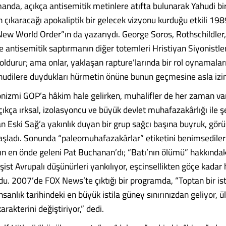
nda, açıkça antisemitik metinlere atıfta bulunarak Yahudi bir
an çıkaracağı apokaliptik bir gelecek vizyonu kurduğu etkili 19
 New World Order”ın da yazarıydı. George Soros, Rothschildler
e antisemitik saptırmanın diğer totemleri Hristiyan Siyonistler
doldurur; ama onlar, yaklaşan rapture’larında bir rol oynamalar
hudilere duydukları hürmetin önüne bunun geçmesine asla izi
onizmi GOP’a hâkim hale gelirken, muhalifler de her zaman var
ıkça ırksal, izolasyoncu ve büyük devlet muhafazakârlığı ile ş
n Eski Sağ’a yakınlık duyan bir grup sağcı başına buyruk, görüş
ladı. Sonunda “paleomuhafazakârlar” etiketini benimsediler
ın en önde geleni Pat Buchanan’dı; “Batı’nın ölümü” hakkındaki
aşist Avrupalı düşünürleri yankılıyor, eşcinsellikten göçe kadar
du. 2007’de FOX News’te çıktığı bir programda, “Toptan bir isti
insanlık tarihindeki en büyük istila güney sınırınızdan geliyor, ü
arakterini değiştiriyor,” dedi.