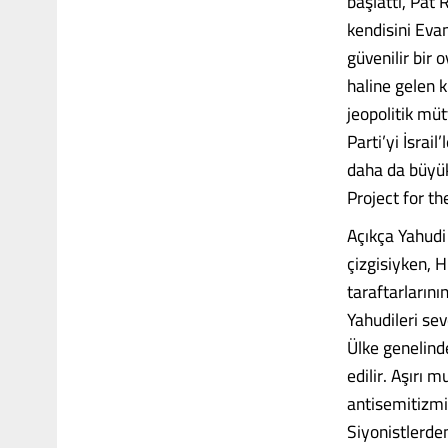
başlattı, Pat
kendisini Evan
güvenilir bir 
haline gelen 
jeopolitik mü
Parti’yi İsrai
daha da büyük
Project for t
Açıkça Yahudi 
çizgisiyken, 
taraftarlarını
Yahudileri sev
Ülke genelinde
edilir. Aşırı 
antisemitizmi
Siyonistlerden