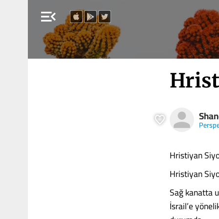
menu_open
Hris
Shan
Perspe
Hristiyan Siy
Hristiyan Siy
Sağ kanatta u
İsrail’e yöne