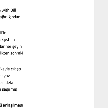
with Bill
ağırlığından
u.
l’in
 Epstein
dar her şeyin
dikten sonraki
fkeyle çıkıştı
 beyaz
ail’deki
ı şaşırmış
lü anlaşılması