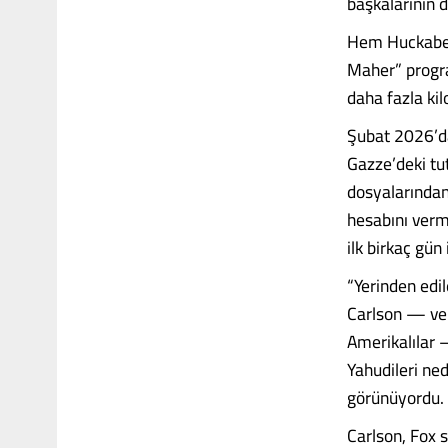
başkalarının 
Hem Huckabee 
Maher” progra
daha fazla ki
Şubat 2026’dak
Gazze’deki t
dosyalarından 
hesabını verme
ilk birkaç gün
“Yerinden edile
Carlson — ve 
Amerikalılar —
Yahudileri ne
görünüyordu. O
Carlson, Fox s