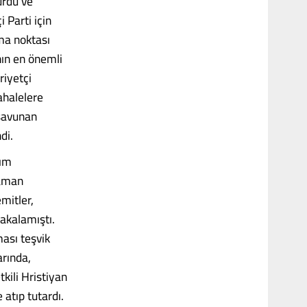
urdu ve
 Parti için
ama noktası
nın en önemli
riyetçi
ahalelere
 savunan
di.
rım
zaman
mitler,
yakalamıştı.
ması teşvik
arında,
kili Hristiyan
 atıp tutardı.