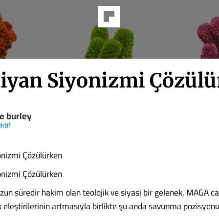
tiyan Siyonizmi Çözül
e burley
ktif
onizmi Çözülürken
onizmi Çözülürken
zun süredir hakim olan teolojik ve siyasi bir gelenek, MAGA c
lik eleştirilerinin artmasıyla birlikte şu anda savunma pozisy