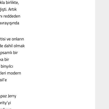
la birlikte,
işti. Artık
ını reddeden
kavrayışında
tisi ve onların
de dahil olmak
psamlı bir
ka bir
binyılcı
tleri modern
ail’e
apaz Jerry
rity’yi