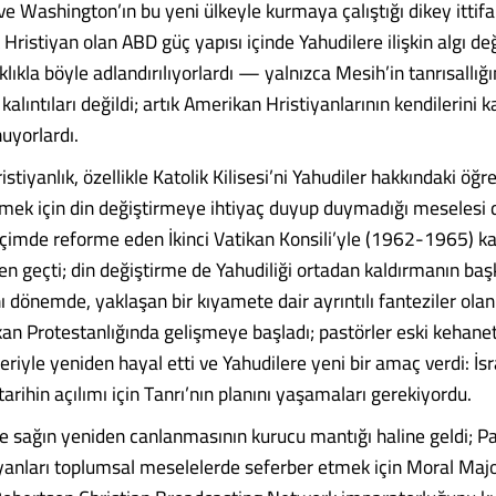
e Washington’ın bu yeni ülkeyle kurmaya çalıştığı dikey ittifak
k Hristiyan olan ABD güç yapısı içinde Yahudilere ilişkin algı değ
klıkla böyle adlandırılıyorlardı — yalnızca Mesih’in tanrısallığ
n kalıntıları değildi; artık Amerikan Hristiyanlarının kendilerini 
ynuyorlardı.
stiyanlık, özellikle Katolik Kilisesi’ni Yahudiler hakkındaki öğre
şmek için din değiştirmeye ihtiyaç duyup duymadığı meselesi 
içimde reforme eden İkinci Vatikan Konsili’yle (1962-1965) ka
en geçti; din değiştirme de Yahudiliği ortadan kaldırmanın baş
ı dönemde, yaklaşan bir kıyamete dair ayrıntılı fanteziler olan 
ikan Protestanlığında gelişmeye başladı; pastörler eski kehane
eriyle yeniden hayal etti ve Yahudilere yeni bir amaç verdi: İsr
arihin açılımı için Tanrı’nın planını yaşamaları gerekiyordu.
e sağın yeniden canlanmasının kurucu mantığı haline geldi; P
iyanları toplumsal meselelerde seferber etmek için Moral Majo