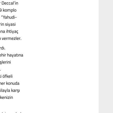
 Deccal’in
89 komplo
, “Yahudi-
in siyasi
ına ihtiyaç
n vermezler.
dı.
ehir hayatına
lerini
.
 öfkeli
 her konuda
layla karşı
lkenizin