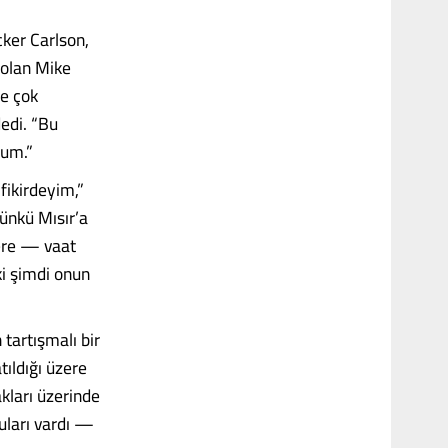
cker Carlson,
 olan Mike
ve çok
dedi. “Bu
rum.”
 fikirdeyim,”
günkü Mısır’a
ere — vaat
ki şimdi onun
 tartışmalı bir
tıldığı üzere
akları üzerinde
ruları vardı —