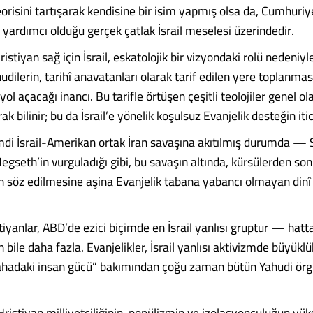
risini tartışarak kendisine bir isim yapmış olsa da, Cumhuriye
 yardımcı olduğu gerçek çatlak İsrail meselesi üzerindedir.
ristiyan sağ için İsrail, eskatolojik bir vizyondaki rolü nedeni
udilerin, tarihî anavatanları olarak tarif edilen yere toplanma
 yol açacağı inancı. Bu tarifle örtüşen çeşitli teolojiler genel o
ak bilinir; bu da İsrail’e yönelik koşulsuz Evanjelik desteğin iti
imdi İsrail-Amerikan ortak İran savaşına akıtılmış durumda 
egseth’in vurguladığı gibi, bu savaşın altında, kürsülerden s
 söz edilmesine aşina Evanjelik tabana yabancı olmayan dinî
tiyanlar, ABD’de ezici biçimde en İsrail yanlısı gruptur — hat
 bile daha fazla. Evanjelikler, İsrail yanlısı aktivizmde büyüklü
sahadaki insan gücü” bakımından çoğu zaman bütün Yahudi örgü
istiyan milliyetçiliğinin, popülizmin ve izolasyonculuğun yüks