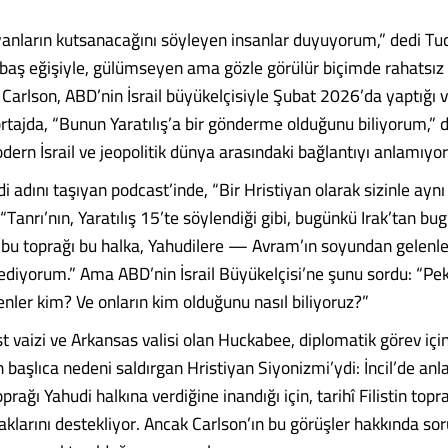
sayanların kutsanacağını söyleyen insanlar duyuyorum,” dedi Tu
baş eğişiyle, gülümseyen ama gözle görülür biçimde rahatsız
Carlson, ABD’nin İsrail büyükelçisiyle Şubat 2026’da yaptığı 
ortajda, “Bunun Yaratılış’a bir gönderme olduğunu biliyorum,” 
dern İsrail ve jeopolitik dünya arasındaki bağlantıyı anlamıyo
i adını taşıyan podcast’inde, “Bir Hristiyan olarak sizinle aynı
 “Tanrı’nın, Yaratılış 15’te söylendiği gibi, bugünkü Irak’tan bu
bu toprağı bu halka, Yahudilere — Avram’ın soyundan gelenl
l ediyorum.” Ama ABD’nin İsrail Büyükelçisi’ne şunu sordu: “Pe
nler kim? Ve onların kim olduğunu nasıl biliyoruz?”
st vaizi ve Arkansas valisi olan Huckabee, diplomatik görev için
n başlıca nedeni saldırgan Hristiyan Siyonizmi’ydi: İncil’de anla
oprağı Yahudi halkına verdiğine inandığı için, tarihî Filistin topr
haklarını destekliyor. Ancak Carlson’ın bu görüşler hakkında so