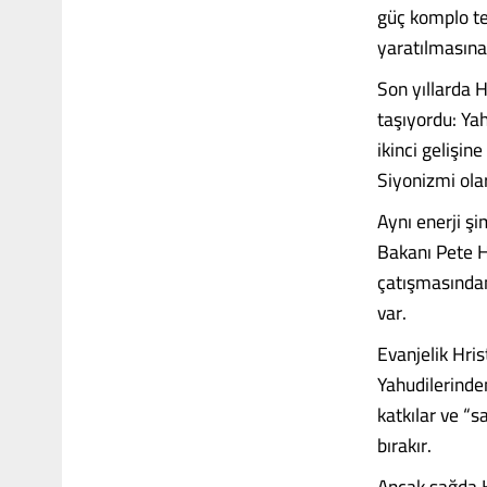
güç komplo teo
yaratılmasına
Son yıllarda H
taşıyordu: Yah
ikinci gelişine
Siyonizmi olar
Aynı enerji ş
Bakanı Pete H
çatışmasından
var.
Evanjelik Hris
Yahudilerinden
katkılar ve “
bırakır.
Ancak sağda Hr