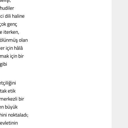
hudiler
i dili haline
rçok genç
e iterken,
 bölünmüş olan
er için hâlâ
mak için bir
gibi
tçiliğini
tak etik
 merkezli bir
 en büyük
hini noktaladı;
evletinin