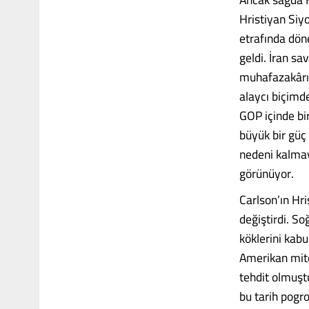
Hristiyan Siy
etrafında döne
geldi. İran s
muhafazakârı e
alaycı biçimd
GOP içinde bir
büyük bir güç 
nedeni kalmay
görünüyor.
Carlson’ın Hri
değiştirdi. So
köklerini kabu
Amerikan mitol
tehdit olmuştu
bu tarih pogro