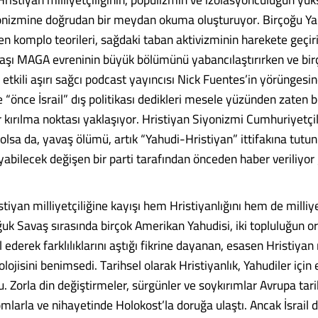
onizmine doğrudan bir meydan okuma oluşturuyor. Birçoğu Ya
n komplo teorileri, sağdaki taban aktivizminin harekete geçiric
avaşı MAGA evreninin büyük bölümünü yabancılaştırırken ve bi
tkili aşırı sağcı podcast yayıncısı Nick Fuentes’in yörüngesin
e “önce İsrail” dış politikası dedikleri mesele yüzünden zaten
 kırılma noktası yaklaşıyor. Hristiyan Siyonizmi Cumhuriyetçil
olsa da, yavaş ölümü, artık “Yahudi-Hristiyan” ittifakına tutun
abilecek değişen bir parti tarafından önceden haber veriliyor 
stiyan milliyetçiliğine kayışı hem Hristiyanlığını hem de milliye
ğuk Savaş sırasında birçok Amerikan Yahudisi, iki topluluğun or
l ederek farklılıklarını aştığı fikrine dayanan, esasen Hristiyan
ojisini benimsedi. Tarihsel olarak Hristiyanlık, Yahudiler için
. Zorla din değiştirmeler, sürgünler ve soykırımlar Avrupa tari
mlarla ve nihayetinde Holokost’la doruğa ulaştı. Ancak İsrail d