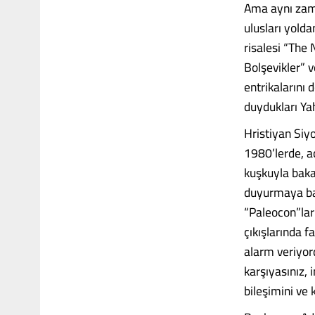
Ama aynı zama
ulusları yold
risalesi “The
Bolşevikler” v
entrikalarını 
duydukları Ya
Hristiyan Siy
1980’lerde, aç
kuşkuyla baka
duyurmaya baş
“Paleocon”lar
çıkışlarında f
alarm veriyor
karşıyasınız, 
bileşimini ve k