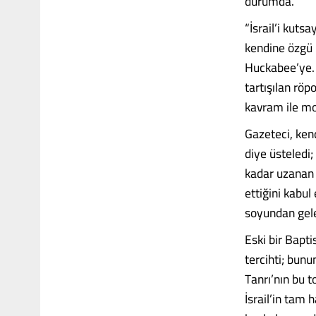
durumda.
“İsrail’i kut
kendine özgü 
Huckabee’ye. 
tartışılan röp
kavram ile mo
Gazeteci, kend
diye üsteledi;
kadar uzanan 
ettiğini kabu
soyundan gele
Eski bir Bapti
tercihti; bunu
Tanrı’nın bu t
İsrail’in tam 