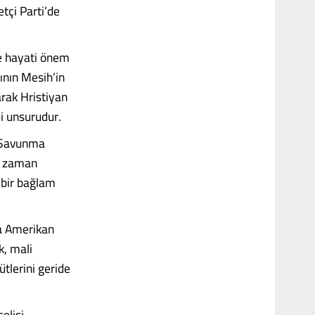
tçi Parti’de
yle hayati önem
sının Mesih’in
larak Hristiyan
ci unsurudur.
— Savunma
on zaman
 bir bağlam
ta Amerikan
k, mali
tlerini geride
elişi,