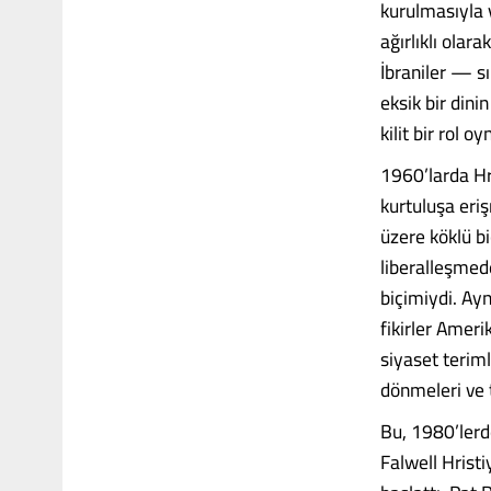
kurulmasıyla v
ağırlıklı olara
İbraniler — sı
eksik bir dini
kilit bir rol o
1960’larda Hri
kurtuluşa eri
üzere köklü b
liberalleşmed
biçimiydi. Ayn
fikirler Amer
siyaset teriml
dönmeleri ve t
Bu, 1980’lerd
Falwell Hrist