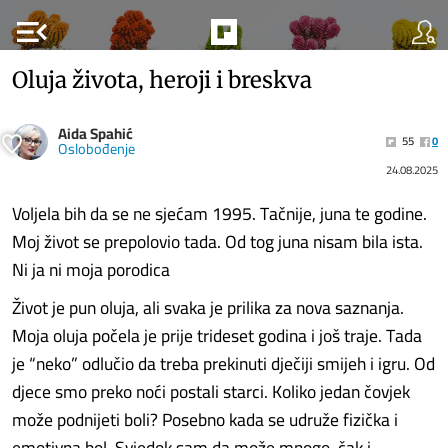
menu_open
Oluja života, heroji i breskva
Aida Spahić
55
0
Oslobođenje
24.08.2025
Voljela bih da se ne sjećam 1995. Tačnije, juna te godine.
Moj život se prepolovio tada. Od tog juna nisam bila ista.
Ni ja ni moja porodica
Život je pun oluja, ali svaka je prilika za nova saznanja.
Moja oluja počela je prije trideset godina i još traje. Tada
je “neko” odlučio da treba prekinuti dječiji smijeh i igru. Od
djece smo preko noći postali starci. Koliko jedan čovjek
može podnijeti boli? Posebno kada se udruže fizička i
emotivna bol. Svjedok sam da može mnogo, čak i