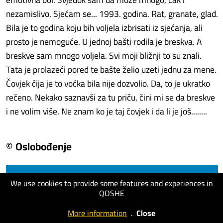
nezamislivo. Sjećam se... 1993. godina. Rat, granate, glad.
Bila je to godina koju bih voljela izbrisati iz sjećanja, ali
prosto je nemoguće. U jednoj bašti rodila je breskva. A
breskve sam mnogo voljela. Svi moji bližnji to su znali.
Tata je prolazeći pored te bašte želio uzeti jednu za mene.
Čovjek čija je to voćka bila nije dozvolio. Da, to je ukratko
rečeno. Nekako saznavši za tu priču, čini mi se da breskve
i ne volim više. Ne znam ko je taj čovjek i da li je još........
© Oslobođenje
visit website
We use cookies to provide some features and experiences in
QOSHE
More information
.
Close