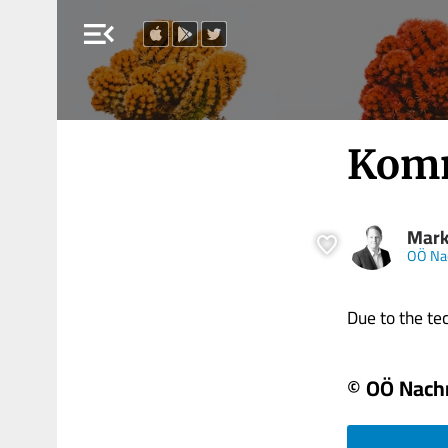
menu_open
Komm
Mark
OÖ Na
Due to the tech
© OÖ Nach