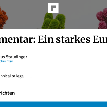
entar: Ein starkes Eu
us Staudinger
chrichten
nical or legal........
richten