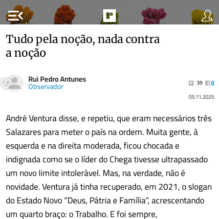
menu_open
Tudo pela noção, nada contra
a noção
Rui Pedro Antunes
39
0
Observador
05.11.2025
André Ventura disse, e repetiu, que eram necessários três
Salazares para meter o país na ordem. Muita gente, à
esquerda e na direita moderada, ficou chocada e
indignada como se o líder do Chega tivesse ultrapassado
um novo limite intolerável. Mas, na verdade, não é
novidade. Ventura já tinha recuperado, em 2021, o slogan
do Estado Novo “Deus, Pátria e Família”, acrescentando
um quarto braço: o Trabalho. E foi sempre,